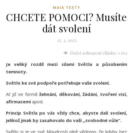
MAIA TEXTY
CHCETE POMOCI? Musíte
dát svolení
15. 3. 2023
Počet zobrazení článku:
1 612
Je veliký rozdíl mezi silami Světla a působením
temnoty.
Světlo ke své podpoře potřebuje vaše svolení.
Ať již ve formě
žehnání, děkování, žádání, tvoření vizí,
afirmacemi
apod.
Princip Světla po vás vždy chce, abyste dali svolení,
jelikož jinak by zasahovalo do vaší „svobodné vůle“.
Světlo si je ve své Moudrosti plně vědomo, že kdyby bez