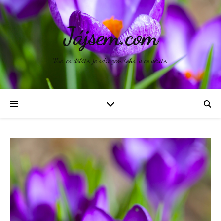
Jájsem.com
Vše, co děláte, je odrazem toho, v co věříte.