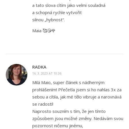
a tato slova cítím jako velmi souladná
a schopná rychle vytvořit
silnou „hybnost“.
Maia 🥰😘🌹
RADKA
16. 3. 2023 AT 10:36
Milá Maio, super článek s nádherným
prohlášením! Přečetla jsem si ho nahlas 3x za
sebou a cítila, jak mé tělo vibruje a narovnává
se radostí!
Naprosto souzním s tím, že jen tímto
způsobem jsou možné změny. Nedávám svou
pozornost ničemu jinému,