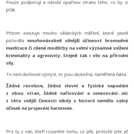
Pouze podporují a násobí opačnou stranu toho, co by si
přáli.
Přitom existuje mnoho vědeckých měření, které jasně
potvrdila
mnohonásobně silnější účinnost hromadné
meditace či cílené modlitby na velmi významné snížení
kriminality a agresivity. Stejně tak i vliv na přírodní
síly.
To není duchovní výmysl, to jsou skutečná, naměřená fakta.
Žádná revoluce, žádná slovní a fyzická napadání
z obou stran, žádné nařizování a omezování…nic
z této vnější činnosti nikdy v historii nemělo valný
účinek na projevení harmonie.
Pro ty z vás, kteří rozumíte tomu, co píši, protože jste již