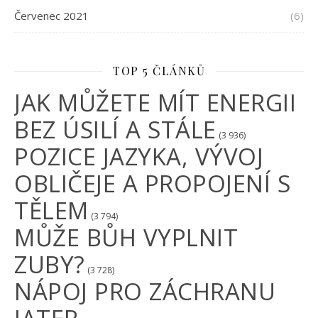
Červenec 2021
(6)
TOP 5 ČLÁNKŮ
JAK MŮŽETE MÍT ENERGII
BEZ ÚSILÍ A STÁLE
(3 936)
POZICE JAZYKA, VÝVOJ
OBLIČEJE A PROPOJENÍ S
TĚLEM
(3 794)
MŮŽE BŮH VYPLNIT
ZUBY?
(3 728)
NÁPOJ PRO ZÁCHRANU