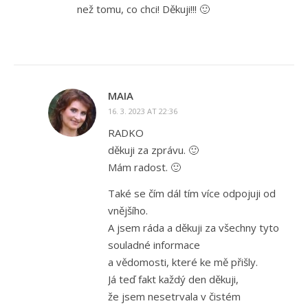
než tomu, co chci! Děkuji!!! 🙂
MAIA
16. 3. 2023 AT 22:36
RADKO
děkuji za zprávu. 🙂
Mám radost. 🙂
Také se čím dál tím více odpojuji od
vnějšího.
A jsem ráda a děkuji za všechny tyto
souladné informace
a vědomosti, které ke mě přišly.
Já teď fakt každý den děkuji,
že jsem nesetrvala v čistém