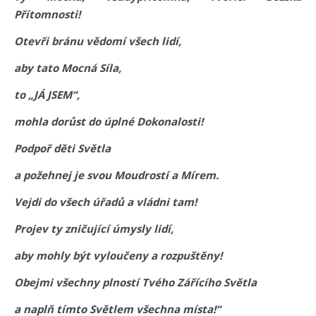
Přítomnosti!
Otevři bránu vědomí všech lidí,
aby tato Mocná Síla,
to „JÁ JSEM“,
mohla dorůst do úplné Dokonalosti!
Podpoř děti Světla
a požehnej je svou Moudrostí a Mírem.
Vejdi do všech úřadů a vládni tam!
Projev ty zničující úmysly lidí,
aby mohly být vyloučeny a rozpuštěny!
Obejmi všechny plností Tvého Zářícího Světla
a naplň tímto Světlem všechna místa!“