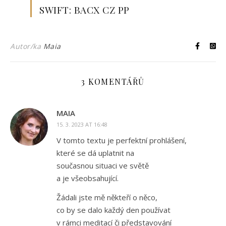
SWIFT: BACX CZ PP
Autor/ka
Maia
3 KOMENTÁŘŮ
MAIA
15. 3. 2023 AT 16:48
V tomto textu je perfektní prohlášení,
které se dá uplatnit na
současnou situaci ve světě
a je všeobsahující.
Žádali jste mě někteří o něco,
co by se dalo každý den používat
v rámci meditací či představování