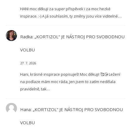
HANI moc děkuji za super příspěvek i za moc hezké
inspirace. :-) A já souhlasím, ty změny jsou více viditelné.…
Radka
:
„KORTIZOL“ JE NÁSTROJ PRO SVOBODNOU
VOLBU
27. 7. 2026
Hani, krásné inspirace popisuješ! Moc děkuji! 🥰😘 Ležení
na podlaze mám moc ráda, jen jsem to zatím nedělala
pravidelně, tak…
Hana
:
„KORTIZOL“ JE NÁSTROJ PRO SVOBODNOU
VOLBU