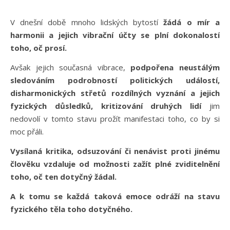
V dnešní době mnoho lidských bytostí
žádá o mír a
harmonii a jejich vibrační účty se plní dokonalostí
toho, oč prosí.
Avšak jejich současná vibrace,
podpořena neustálým
sledováním podrobností politických událostí,
disharmonických střetů rozdílných vyznání a jejich
fyzických důsledků, kritizování druhých lidí
jim
nedovolí v tomto stavu prožít manifestaci toho, co by si
moc přáli.
Vysílaná kritika, odsuzování či nenávist proti jinému
člověku vzdaluje od možnosti zažít plné zviditelnění
toho, oč ten dotyčný žádal.
A k tomu se každá taková emoce odráží na stavu
fyzického těla toho dotyčného.