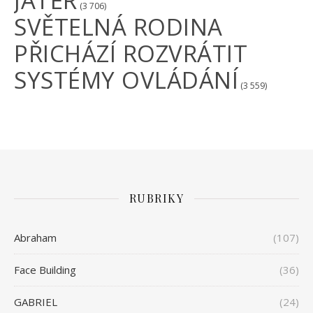
JATER
(3 706)
SVĚTELNÁ RODINA
PŘICHÁZÍ ROZVRÁTIT
SYSTÉMY OVLÁDÁNÍ
(3 559)
RUBRIKY
Abraham
(107)
Face Building
(36)
GABRIEL
(24)