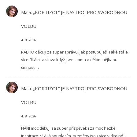
Maia
:
„KORTIZOL“ JE NÁSTROJ PRO SVOBODNOU
VOLBU
4. 8. 2026
RADKO děkuji za super zprávu, jak postupuješ. Také stále
více říkám ta slova když jsem sama a dělám nějkaou
činnost.…
Maia
:
„KORTIZOL“ JE NÁSTROJ PRO SVOBODNOU
VOLBU
4. 8. 2026
HANI moc děkuji za super příspěvek i za moc hezké
inspirace. :-) A já souhlasím, ty změny jsou více viditelné.…