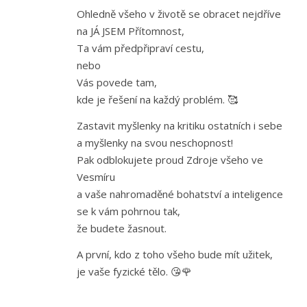
Ohledně všeho v životě se obracet nejdříve
na JÁ JSEM Přítomnost,
Ta vám předpřipraví cestu,
nebo
Vás povede tam,
kde je řešení na každý problém. 🥰
Zastavit myšlenky na kritiku ostatních i sebe
a myšlenky na svou neschopnost!
Pak odblokujete proud Zdroje všeho ve
Vesmíru
a vaše nahromaděné bohatství a inteligence
se k vám pohrnou tak,
že budete žasnout.
A první, kdo z toho všeho bude mít užitek,
je vaše fyzické tělo. 😘🌹