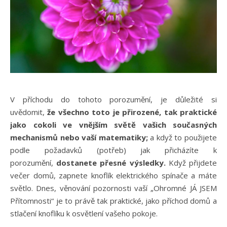
V příchodu do tohoto porozumění, je důležité si
uvědomit,
že všechno toto je přirozené, tak praktické
jako cokoli ve vnějším světě vašich současných
mechanismů nebo vaší matematiky;
a když to použijete
podle požadavků (potřeb) jak přicházíte k
porozumění,
dostanete přesné výsledky.
Když přijdete
večer domů, zapnete knoflík elektrického spínače a máte
světlo. Dnes, věnování pozornosti vaší „Ohromné JÁ JSEM
Přítomnosti“ je to právě tak praktické, jako příchod domů a
stlačení knoflíku k osvětlení vašeho pokoje.