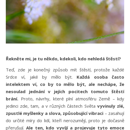
Řekněte mi, je tu někdo, kdekoli, kdo nehledá štěstí?
Teď, zde je konečný způsob mít štěstí, protože každé
Srdce ví, jaké by mělo být.
Každá osoba často
intelektem ví, co by to mělo být, ale nechápe, že
nesoulad jednání v jejích pocitech tomuto štěstí
brání.
Proto, návrhy, které plní atmosféru Země – kdy
jedinci zde, tam, a v různých částech Světa
vyvinuly zlé,
zpustlé myšlenky a slova, způsobující vibraci
– zasahují
do určité míry do lidí, kteří nerozumějí, proto je dočasně
přerušují.
Ale ten, kdo vyvíjí a projevuje tyto emoce