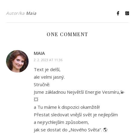
Autor/ka
Maia
ONE COMMENT
MAIA
2. 2. 2023 AT 11:36
Text je delší,
ale velmi jasný.
Stručně:
Jsme základnou Největší Energie Vesmíru,💫
💥
a Tu máme k dispozici okamžitě!
Přestat sledovat vnější svět je nejlepším
a nejrychlejším způsobem,
jak se dostat do „Nového Světa“. 🌎