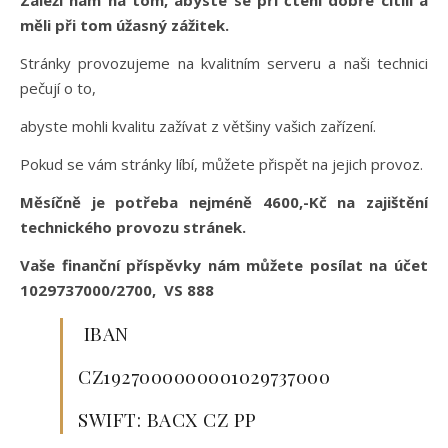
Záleží nám na tom, abyste se při čtení dobře cítili a
měli při tom úžasný zážitek.
Stránky provozujeme na kvalitním serveru a naši technici
pečují o to,
abyste mohli kvalitu zažívat z většiny vašich zařízení.
Pokud se vám stránky líbí, můžete přispět na jejich provoz.
Měsíčně je potřeba nejméně 4600,-Kč na zajištění
technického provozu stránek.
Vaše finanční příspěvky nám můžete posílat na účet
1029737000/2700, VS 888
IBAN
CZ1927000000001029737000
SWIFT: BACX CZ PP