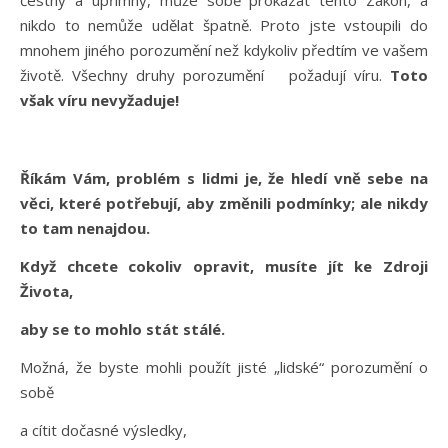
čestný a upřímný, může sobě prokázat tento Zákon, a
nikdo to nemůže udělat špatně. Proto jste vstoupili do
mnohem jiného porozumění než kdykoliv předtím ve vašem
životě. Všechny druhy porozumění požadují víru.
Toto
však víru nevyžaduje!
Říkám Vám,
problém s lidmi je, že hledí vně sebe na
věci, které potřebují, aby změnili podmínky; ale nikdy
to tam nenajdou.
Když chcete cokoliv opravit, musíte jít ke Zdroji
Života,
aby se to mohlo stát stálé.
Možná, že byste mohli použít jisté „lidské“ porozumění o
sobě
a cítit dočasné výsledky,