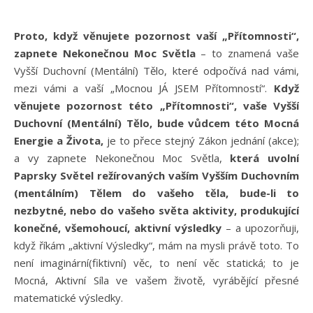
Proto, když věnujete pozornost vaší „Přítomnosti“,
zapnete Nekonečnou Moc Světla
– to znamená vaše
Vyšší Duchovní (Mentální) Tělo, které odpočívá nad vámi,
mezi vámi a vaší „Mocnou JÁ JSEM Přítomností“.
Když
věnujete pozornost této „Přítomnosti“, vaše Vyšší
Duchovní (Mentální) Tělo, bude vůdcem této Mocná
Energie a Života,
je to přece stejný Zákon jednání (akce);
a vy zapnete Nekonečnou Moc Světla,
která uvolní
Paprsky Světel režírovaných vaším Vyšším Duchovním
(mentálním) Tělem do vašeho těla, bude-li to
nezbytné, nebo do vašeho světa aktivity, produkující
konečné, všemohoucí, aktivní výsledky
– a upozorňuji,
když říkám „aktivní Výsledky“, mám na mysli právě toto. To
není imaginární(fiktivní) věc, to není věc statická; to je
Mocná, Aktivní Síla ve vašem životě, vyrábějící přesné
matematické výsledky.