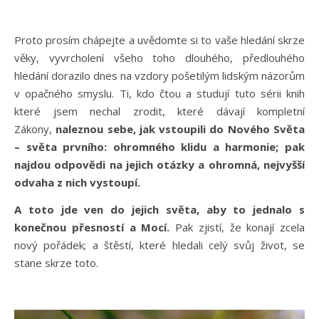
Proto prosím chápejte a uvědomte si to vaše hledání skrze
věky, vyvrcholení všeho toho dlouhého, předlouhého
hledání dorazilo dnes na vzdory pošetilým lidským názorům
v opačného smyslu. Ti, kdo čtou a studují tuto sérii knih
které jsem nechal zrodit, které dávají kompletní
Zákony,
naleznou sebe, jak vstoupili do Nového Světa
– světa prvního: ohromného klidu a harmonie; pak
najdou odpovědi na jejich otázky a ohromná, nejvyšší
odvaha z nich vystoupí.
A toto jde ven do jejich světa, aby to jednalo s
konečnou přesností a Mocí.
Pak zjistí, že konají zcela
nový pořádek; a štěstí, které hledali celý svůj život, se
stane skrze toto.