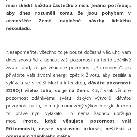
musí sklidit každou částečku z nich.
Jedinci potřebují,
aby dnes rozuměli tomu, že jsou pohybem v
atmosféře Země, naplněné návrhy lidského
nesouladu.
Nezapomeňte, všechno to je pouze dočasná věc. Chci vám
dnes znovu říci a upnout vaši pozornost na tento zdánlivě
životní bod, že jak věnujete pozornost „Přítomnosti“, jak
přivádíte vaši životní energii zpět k Životu, aby zesílila a
vylévala se s větší Mocí a intenzitou,
dáváte pozornost
ZDROJI všeho toho, co je na Zemi.
Když však věnujte
pozornost zdánlivému světu lidských výtvorů, dáváte
pozornost na to, co má jen omezený výkon energie, kterou
to právě nyní vylákalo. To nemá žádnou udržující
moc.
Proto, když věnujete pozornost vaší
Přítomnosti, nejste vystaveni úzkosti, neštěstí a
omezením zdánlivého světa.