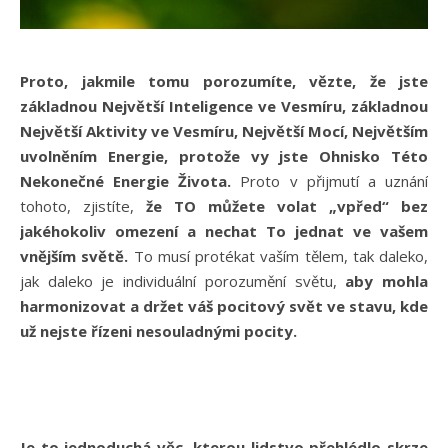
Proto, jakmile tomu porozumíte, vězte, že jste
základnou Největší Inteligence ve Vesmíru, základnou
Největší Aktivity ve Vesmíru, Největší Mocí, Největším
uvolněním Energie, protože vy jste Ohnisko Této
Nekonečné Energie Života.
Proto v přijmutí a uznání
tohoto, zjistíte,
že TO můžete volat „vpřed“ bez
jakéhokoliv omezení a nechat To jednat ve vašem
vnějším světě.
To musí protékat vaším tělem, tak daleko,
jak daleko je individuální porozumění světu,
aby mohla
harmonizovat a držet váš pocitový svět ve stavu, kde
už nejste řízeni nesouladnými pocity.
Je to jednoduchá věc, kterou lidstvo přehlédlo skrze