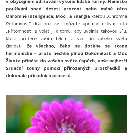
v obyčejném udržování výkonu lidské formy.
Namísto
používání snad deseti procent nebo méně této
Ohromné Inteligence, Moci, a Energie
kterou „Ohromná
Přítomnost“ drží pro vás, můžete upřímně uctívat tuto
„Přítomnost“ a volat Ji k tomu, aby uvolnila takovou Sílu,
která proteče vaším tělem a ven do vašeho světa
činnosti,
že všechno, čeho se dotkne se stane
harmonické – proto nechte plnou Dokonalost a Moc
Života přinést do vašeho světa úspěch, vaše nejhezčí
Srdeční touhy pomocí přirozených prostředků a
dokonale přírodních procesů.