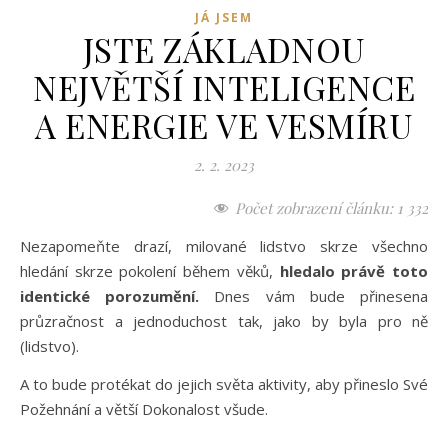
JÁ JSEM
JSTE ZÁKLADNOU
NEJVĚTŠÍ INTELIGENCE
A ENERGIE VE VESMÍRU
2. 2. 2023
Počet zobrazení článku:
1 332
Nezapomeňte drazí, milované lidstvo skrze všechno
hledání skrze pokolení během věků,
hledalo právě toto
identické porozumění.
Dnes vám bude přinesena
průzračnost a jednoduchost tak, jako by byla pro ně
(lidstvo).
A to bude protékat do jejich světa aktivity, aby přineslo Své
Požehnání a větší Dokonalost všude.