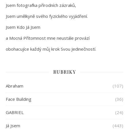
Jsem fotografka přírodních zázraků,
Jsem umělkyně svého fyzického vyjádření.
Jsem Kdo Já Jsem
a Mocná Přítomnost mne neustále provází
obohacujíce každý můj krok Svou Jedinečností.
RUBRIKY
Abraham
(107)
Face Building
(36)
GABRIEL
(24)
Já Jsem
(443)