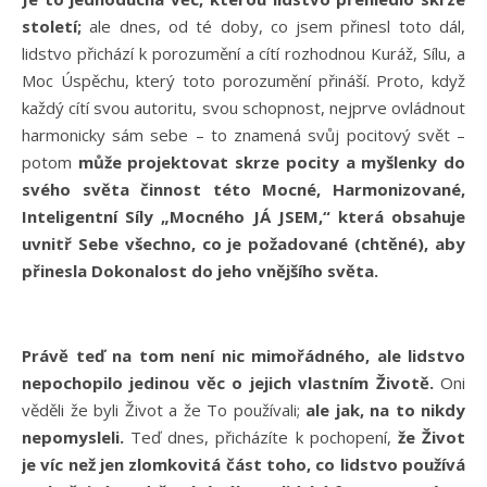
století;
ale dnes, od té doby, co jsem přinesl toto dál,
lidstvo přichází k porozumění a cítí rozhodnou Kuráž, Sílu, a
Moc Úspěchu, který toto porozumění přináší. Proto, když
každý cítí svou autoritu, svou schopnost, nejprve ovládnout
harmonicky sám sebe – to znamená svůj pocitový svět –
potom
může projektovat skrze pocity a myšlenky do
svého světa činnost této Mocné, Harmonizované,
Inteligentní Síly „Mocného JÁ JSEM,“ která obsahuje
uvnitř Sebe všechno, co je požadované (chtěné), aby
přinesla Dokonalost do jeho vnějšího světa.
Právě teď na tom není nic mimořádného, ale lidstvo
nepochopilo jedinou věc o jejich vlastním Životě.
Oni
věděli že byli Život a že To používali;
ale jak, na to nikdy
nepomysleli.
Teď dnes, přicházíte k pochopení,
že Život
je víc než jen zlomkovitá část toho, co lidstvo používá