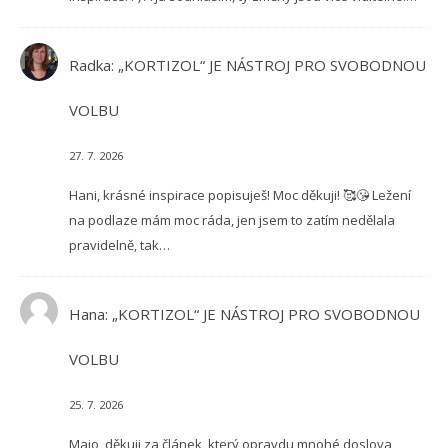
Radka
:
„KORTIZOL“ JE NÁSTROJ PRO SVOBODNOU
VOLBU
27. 7. 2026
Hani, krásné inspirace popisuješ! Moc děkuji! 🥰😘 Ležení
na podlaze mám moc ráda, jen jsem to zatím nedělala
pravidelně, tak…
Hana
:
„KORTIZOL“ JE NÁSTROJ PRO SVOBODNOU
VOLBU
25. 7. 2026
Maio, děkuji za článek, který opravdu mnohé doslova