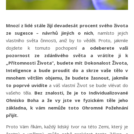
Mnozí z lidé stále žijí devadesát procent svého života
ze sugesce – návrhů jiných o nich
, namísto jejich
vlastního světa činnosti, aniž by to věděli. Proto, jakmile
dojdete k tomuto pochopení
a odeberete vaši
pozornost ze zdánlivého světa a vrátíte ji k
„Přítomnosti Života”, budete mít Dokonalost Života,
Inteligence a bude proudit do a skrze vaše tělo v
mnohem větším objemu, že budete žasnout, jakmile
to poprvé uvidíte
a váš vlastní Život se bude vlévat do
vašeho těla.
Bez znalosti, že je to Individualizované
Ohnisko Boha a že vy jste ve fyzickém těle jeho
základna, k vám nemůže toto Ohromné Požehnání
přijít.
Proto Vám říkám, každý lidský tvor na této Zemi, který je