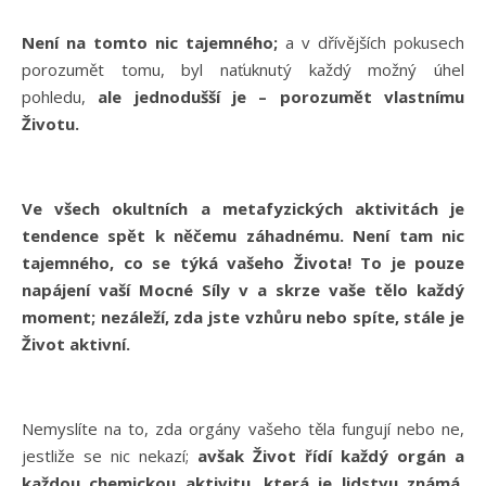
Není na tomto nic tajemného;
a v dřívějších pokusech
porozumět tomu, byl naťuknutý každý možný úhel
pohledu,
ale jednodušší je – porozumět vlastnímu
Životu.
Ve všech okultních a metafyzických aktivitách je
tendence spět k něčemu záhadnému. Není tam nic
tajemného, co se týká vašeho Života! To je pouze
napájení vaší Mocné Síly v a skrze vaše tělo každý
moment; nezáleží, zda jste vzhůru nebo spíte, stále je
Život aktivní.
Nemyslíte na to, zda orgány vašeho těla fungují nebo ne,
jestliže se nic nekazí;
avšak Život řídí každý orgán a
každou chemickou aktivitu, která je lidstvu známá.