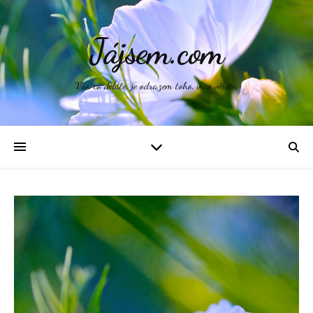
Jájsem.com
Vše, co děláte, je odrazem toho, v co věříte.