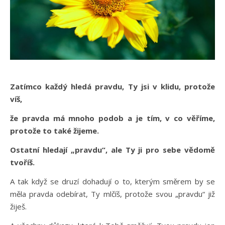
Zatímco každý hledá pravdu, Ty jsi v klidu, protože
víš,
že pravda má mnoho podob a je tím, v co věříme,
protože to také žijeme.
Ostatní hledají „pravdu“, ale Ty ji pro sebe vědomě
tvoříš.
A tak když se druzí dohadují o to, kterým směrem by se
měla pravda odebírat, Ty mlčíš, protože svou „pravdu“ již
žiješ.