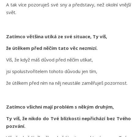
A tak více pozoruješ své sny a představy, než okolní vnější
svět.
Zatímco většina utíká ze své situace, Ty víš,
že útěkem před něčím tato věc nezmizí.
Víš, že když máš důvod před něčím utíkat,
jsi spolustvořitelem tohoto důvodu jen tím,
že útěkem před ním na něj neustále zaměřuješ pozornost.
Zatímco všichni mají problém s někým druhým,
Ty víš, že nikdo do Tvé blízkosti nepřichází bez Tvého
pozvání.