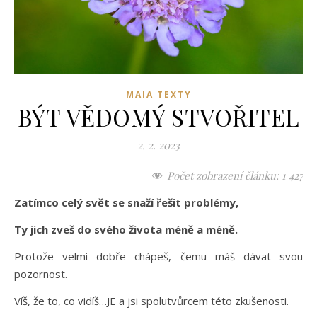
MAIA TEXTY
BÝT VĚDOMÝ STVOŘITEL
2. 2. 2023
Počet zobrazení článku:
1 427
Zatímco celý svět se snaží řešit problémy,
Ty jich zveš do svého života méně a méně.
Protože velmi dobře chápeš, čemu máš dávat svou
pozornost.
Víš, že to, co vidíš…JE a jsi spolutvůrcem této zkušenosti.