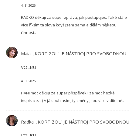
4. 8. 2026
RADKO děkuji za super zprávu, jak postupuješ. Také stále
více říkám ta slova když jsem sama a dělám nějkaou
činnost.…
Maia
:
„KORTIZOL“ JE NÁSTROJ PRO SVOBODNOU
VOLBU
4. 8. 2026
HANI moc děkuji za super příspěvek i za moc hezké
inspirace. :-) A já souhlasím, ty změny jsou více viditelné.…
Radka
:
„KORTIZOL“ JE NÁSTROJ PRO SVOBODNOU
VOLBU