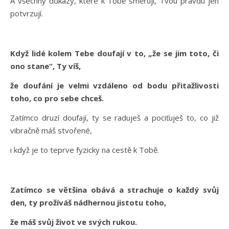
A všechny důkazy, které k Tobě směřují, Tvou pravdu jen
potvrzují.
Když lidé kolem Tebe doufají v to, „že se jim toto, či
ono stane“, Ty víš,
že doufání je velmi vzdáleno od bodu přitažlivosti
toho, co pro sebe chceš.
Zatímco druzí doufají, ty se raduješ a pociťuješ to, co již
vibračně máš stvořené,
i když je to teprve fyzicky na cestě k Tobě.
Zatímco se většina obává a strachuje o každý svůj
den, ty prožíváš nádhernou jistotu toho,
že máš svůj život ve svých rukou.