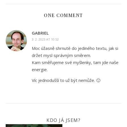
ONE COMMENT
GABRIEL
3. 2. 2023 AT 10:52
Moc úžasně shrnuté do jediného textu, jak si
držet mysl správným směrem.
Kam směřujeme své myšlenky, tam jde naše
energie.
Víc jednodušší to už být nemůže. 🙂
KDO JÁ JSEM?