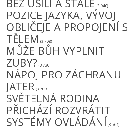
BEZ ÚSILÍ A STÁLE
(3 940)
POZICE JAZYKA, VÝVOJ
OBLIČEJE A PROPOJENÍ S
TĚLEM
(3 798)
MŮŽE BŮH VYPLNIT
ZUBY?
(3 730)
NÁPOJ PRO ZÁCHRANU
JATER
(3 709)
SVĚTELNÁ RODINA
PŘICHÁZÍ ROZVRÁTIT
SYSTÉMY OVLÁDÁNÍ
(3 564)