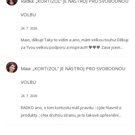
Radka
:
„KORTIZOL“ JE NÁSTROJ PRO SVOBODNOU
VOLBU
24. 7. 2026
Maio, děkuji! Taky to vidím a ano, mám velkou touhu! Děkuji
za Tvou velkou podporu a inspiraci!!! 💖💖💖 Zase jsem…
Maia
:
„KORTIZOL“ JE NÁSTROJ PRO SVOBODNOU
VOLBU
24. 7. 2026
RADKO ano, o tom kortizolu máš pravdu. :-) Jde hlavně o
produkty. ;-) Na druhou stranu, je to takové upřesnění…