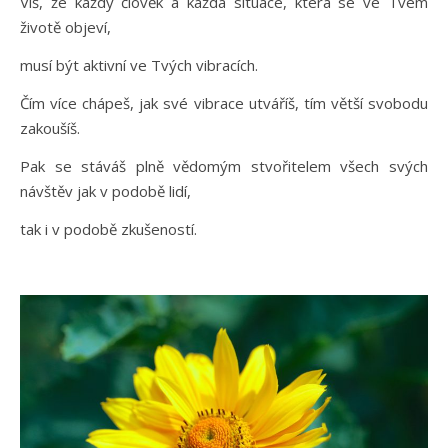
Víš, že každý člověk a každá situace, která se ve Tvém
životě objeví,
musí být aktivní ve Tvých vibracích.
Čím více chápeš, jak své vibrace utváříš, tím větší svobodu
zakoušíš.
Pak se stáváš plně vědomým stvořitelem všech svých
návštěv jak v podobě lidí,
tak i v podobě zkušeností.