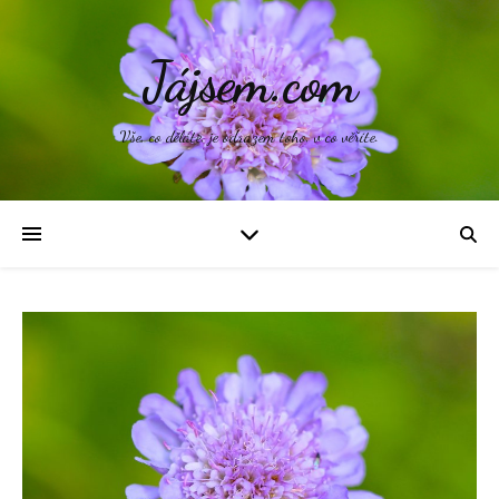
Jájsem.com
Vše, co děláte, je odrazem toho, v co věříte.