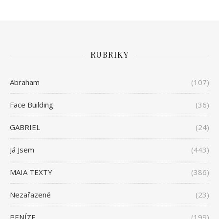
RUBRIKY
Abraham
(107)
Face Building
(36)
GABRIEL
(24)
Já Jsem
(443)
MAIA TEXTY
(386)
Nezařazené
(23)
PENÍZE
(199)