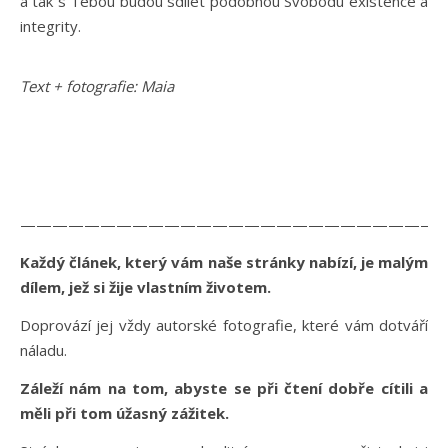
a tak s Tebou budou sdílet podobnou Svobodu existence a
integrity.
Text + fotografie: Maia
——————————————————————————
Každý článek, který vám naše stránky nabízí, je malým
dílem, jež si žije vlastním životem.
Doprovází jej vždy autorské fotografie, které vám dotváří
náladu.
Záleží nám na tom, abyste se při čtení dobře cítili a
měli při tom úžasný zážitek.