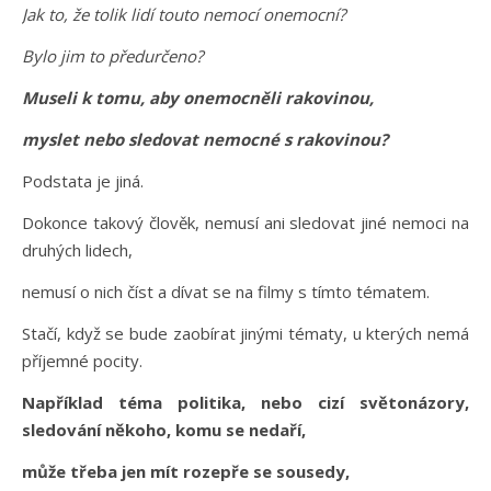
Jak to, že tolik lidí touto nemocí onemocní?
Bylo jim to předurčeno?
Museli k tomu, aby onemocněli rakovinou,
myslet nebo sledovat nemocné s rakovinou?
Podstata je jiná.
Dokonce takový člověk, nemusí ani sledovat jiné nemoci na
druhých lidech,
nemusí o nich číst a dívat se na filmy s tímto tématem.
Stačí, když se bude zaobírat jinými tématy, u kterých nemá
příjemné pocity.
Například téma politika, nebo cizí světonázory,
sledování někoho, komu se nedaří,
může třeba jen mít rozepře se sousedy,