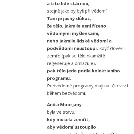
a tito lidé stárnou,
stejně jako by byli při vědomí.
Tam je jasný důkaz,
že tělo, jakmile není řízeno
vědomými myšlenkami,
nebo jakmile lidské vědomí a
podvědomí neustoupí.
..když člověk
zemře (pak se tělo okamžitě
regeneruje a omlazuje),
pak tělo jede podle kolektivního
programu.
Podvědomé programy mají na tělo vliv i
během bezvědomí.
Anita Moorjany
byla ve stavu,
kdy musela zemřít,
aby vědomí ustoupilo