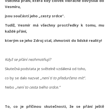
Všechna přání, která kdy člověk vibračně odvysílal do
Vesmíru,
jsou součástí jeho „cesty srdce“.
Tudíž, Vesmír má všechny prostředky k tomu, mu
každé přání,
kterým se jeho Zdroj stal, zhmotnit do lidské reality!
Když se přání nezhmotňují?
Skutečná podstata je světelně vzdálená od toho,
co by se dalo nazvat
„není ti to předurčeno mít“.
Nebo
„není to cesta tvého srdce.“
To, co je příčinou skutečnosti, že se přání ještě