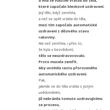
a ona se vlastně vrátila do těla,
které započalo bleskové uzdravení.
Její tělo, když zemřela,
a než se opět vrátila do těla,
mezi tím započalo automatické
uzdravení z děsivého stavu
rakoviny.
Ale než zemřela, i přes to,
že byla v bezvědomí,
tělo se neuzdravovovalo.
Proto musela zemřít.
Aby uvolnila cestu přorozeného
automatického uzdravení.
Pak,
jakmile se do těla vrátila s jistým
uvědoměním,
již nebránila tomuto uzdravujícímu
se procesu,