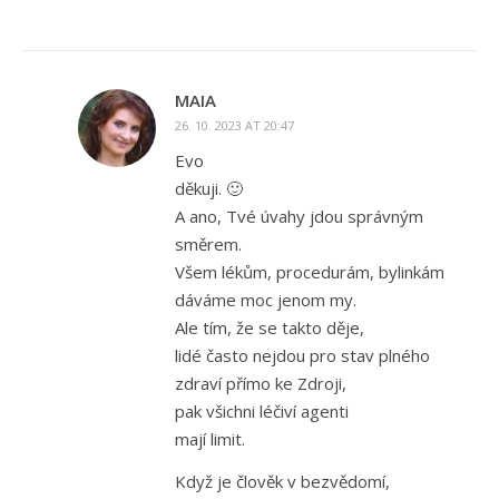
MAIA
26. 10. 2023 AT 20:47
Evo
děkuji. 🙂
A ano, Tvé úvahy jdou správným
směrem.
Všem lékům, procedurám, bylinkám
dáváme moc jenom my.
Ale tím, že se takto děje,
lidé často nejdou pro stav plného
zdraví přímo ke Zdroji,
pak všichni léčiví agenti
mají limit.
Když je člověk v bezvědomí,