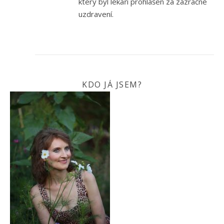
který byl lékaři prohlášen za zázračné
uzdravení.
KDO JÁ JSEM?