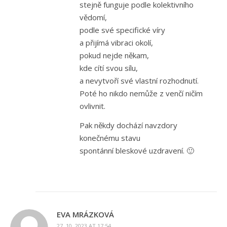
stejně funguje podle kolektivního
vědomí,
podle své specifické víry
a přijímá vibraci okolí,
pokud nejde někam,
kde cítí svou sílu,
a nevytvoří své vlastní rozhodnutí.
Poté ho nikdo nemůže z venčí ničím
ovlivnit.
Pak někdy dochází navzdory
konečnému stavu
spontánní bleskové uzdravení. 🙂
EVA MRÁZKOVÁ
27. 10. 2023 AT 17:54