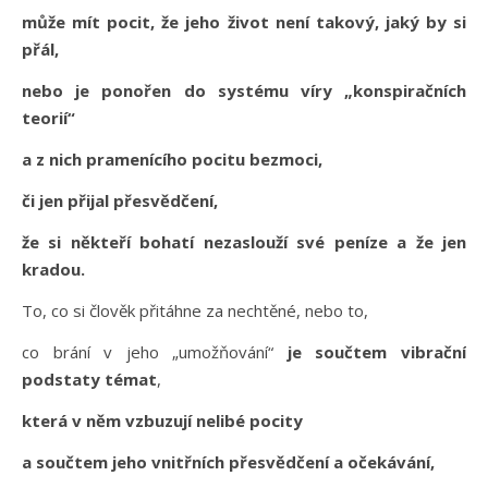
může mít pocit, že jeho život není takový, jaký by si
přál,
nebo je ponořen do systému víry „konspiračních
teorií“
a z nich pramenícího pocitu bezmoci,
či jen přijal přesvědčení,
že si někteří bohatí nezaslouží své peníze a že jen
kradou.
To, co si člověk přitáhne za nechtěné, nebo to,
co brání v jeho „umožňování“
je součtem vibrační
podstaty témat
,
která v něm vzbuzují nelibé pocity
a součtem jeho vnitřních přesvědčení a očekávání,