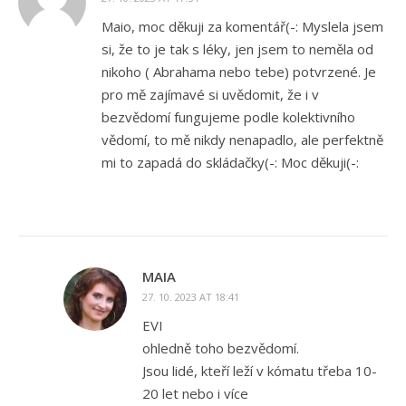
Maio, moc děkuji za komentář(-: Myslela jsem
si, že to je tak s léky, jen jsem to neměla od
nikoho ( Abrahama nebo tebe) potvrzené. Je
pro mě zajímavé si uvědomit, že i v
bezvědomí fungujeme podle kolektivního
vědomí, to mě nikdy nenapadlo, ale perfektně
mi to zapadá do skládačky(-: Moc děkuji(-:
MAIA
27. 10. 2023 AT 18:41
EVI
ohledně toho bezvědomí.
Jsou lidé, kteří leží v kómatu třeba 10-
20 let nebo i více