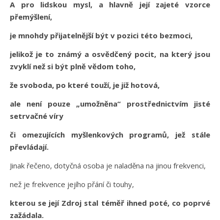
A pro lidskou mysl, a hlavně její zajeté vzorce
přemýšlení,
je mnohdy přijatelnější být v pozici této bezmoci,
jelikož je to známý a osvědčený pocit, na který jsou
zvyklí než si být plně vědom toho,
že svoboda, po které touží, je již hotová,
ale není pouze „umožněna“ prostřednictvím jisté
setrvačné víry
či omezujících myšlenkových programů, jež stále
převládají.
Jinak řečeno, dotyčná osoba je naladěna na jinou frekvenci,
než je frekvence jejího přání či touhy,
kterou se její Zdroj stal téměř ihned poté, co poprvé
zažádala.