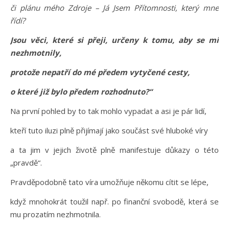
či plánu mého Zdroje – Já Jsem Přítomnosti, který mne
řídí?
Jsou věci, které si přeji, určeny k tomu, aby se mi
nezhmotnily,
protože nepatří do mé předem vytyčené cesty,
o které již bylo předem rozhodnuto?“
Na první pohled by to tak mohlo vypadat a asi je pár lidí,
kteří tuto iluzi plně přijímají jako součást své hluboké víry
a ta jim v jejich životě plně manifestuje důkazy o této
„pravdě“.
Pravděpodobně tato víra umožňuje někomu cítit se lépe,
když mnohokrát toužil např. po finanční svobodě, která se
mu prozatím nezhmotnila.