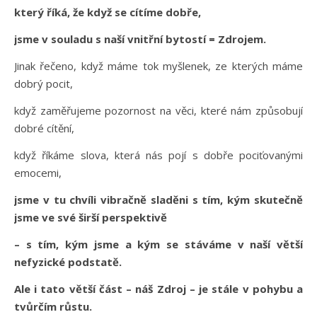
který říká, že když se cítíme dobře,
jsme v souladu s naší vnitřní bytostí = Zdrojem.
Jinak řečeno, když máme tok myšlenek, ze kterých máme
dobrý pocit,
když zaměřujeme pozornost na věci, které nám způsobují
dobré cítění,
když říkáme slova, která nás pojí s dobře pociťovanými
emocemi,
jsme v tu chvíli vibračně sladěni s tím, kým skutečně
jsme ve své širší perspektivě
– s tím, kým jsme a kým se stáváme v naší větší
nefyzické podstatě.
Ale i tato větší část – náš Zdroj – je stále v pohybu a
tvůrčím růstu.