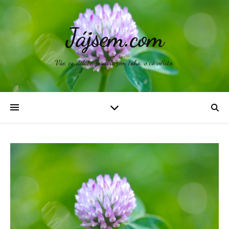
Jájsem.com
Vše, co děláte, je odrazem toho, v co věříte.