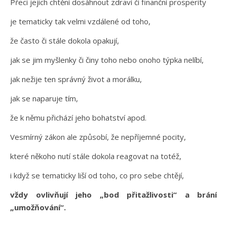
Přeci jejich chtění dosáhnout zdraví či finanční prosperity
je tematicky tak velmi vzdálené od toho,
že často či stále dokola opakují,
jak se jim myšlenky či činy toho nebo onoho týpka nelíbí,
jak nežije ten správný život a morálku,
jak se naparuje tím,
že k němu přichází jeho bohatství apod.
Vesmírný zákon ale způsobí, že nepříjemné pocity,
které někoho nutí stále dokola reagovat na totéž,
i když se tematicky liší od toho, co pro sebe chtějí,
vždy ovlivňují jeho „bod přitažlivosti“ a brání
„umožňování“.