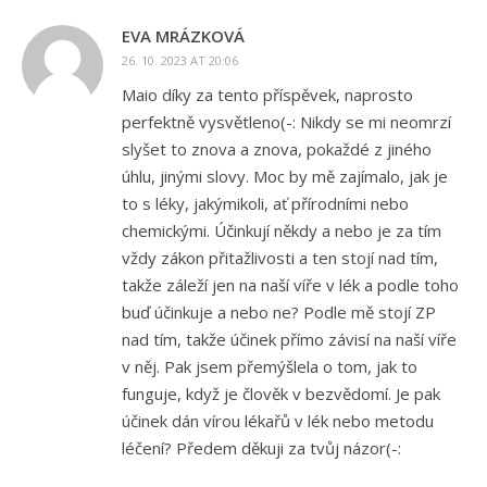
EVA MRÁZKOVÁ
26. 10. 2023 AT 20:06
Maio díky za tento příspěvek, naprosto
perfektně vysvětleno(-: Nikdy se mi neomrzí
slyšet to znova a znova, pokaždé z jiného
úhlu, jinými slovy. Moc by mě zajímalo, jak je
to s léky, jakýmikoli, ať přírodními nebo
chemickými. Účinkují někdy a nebo je za tím
vždy zákon přitažlivosti a ten stojí nad tím,
takže záleží jen na naší víře v lék a podle toho
buď účinkuje a nebo ne? Podle mě stojí ZP
nad tím, takže účinek přímo závisí na naší víře
v něj. Pak jsem přemýšlela o tom, jak to
funguje, když je člověk v bezvědomí. Je pak
účinek dán vírou lékařů v lék nebo metodu
léčení? Předem děkuji za tvůj názor(-: