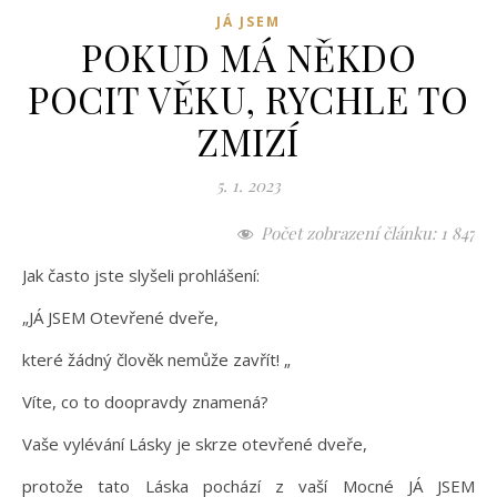
JÁ JSEM
POKUD MÁ NĚKDO
POCIT VĚKU, RYCHLE TO
ZMIZÍ
5. 1. 2023
Počet zobrazení článku:
1 847
Jak často jste slyšeli prohlášení:
„JÁ JSEM Otevřené dveře,
které žádný člověk nemůže zavřít! „
Víte, co to doopravdy znamená?
Vaše vylévání Lásky je skrze otevřené dveře,
protože tato Láska pochází z vaší Mocné JÁ JSEM