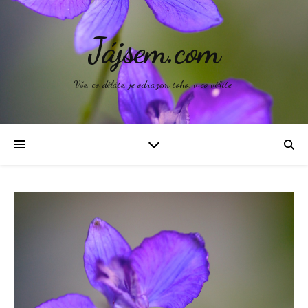
Jájsem.com
Vše, co děláte, je odrazem toho, v co věříte.