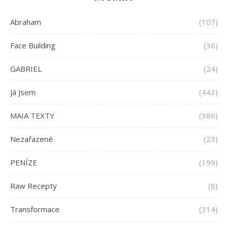
Abraham
(107)
Face Building
(36)
GABRIEL
(24)
Já Jsem
(443)
MAIA TEXTY
(386)
Nezařazené
(23)
PENÍZE
(199)
Raw Recepty
(8)
Transformace
(314)