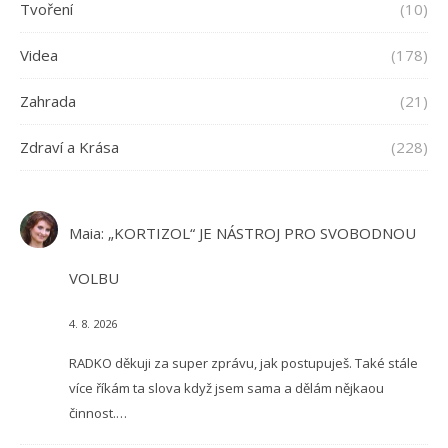
Tvoření
(10)
Videa
(178)
Zahrada
(21)
Zdraví a Krása
(228)
Maia
:
„KORTIZOL“ JE NÁSTROJ PRO SVOBODNOU
VOLBU
4. 8. 2026
RADKO děkuji za super zprávu, jak postupuješ. Také stále
více říkám ta slova když jsem sama a dělám nějkaou
činnost.…