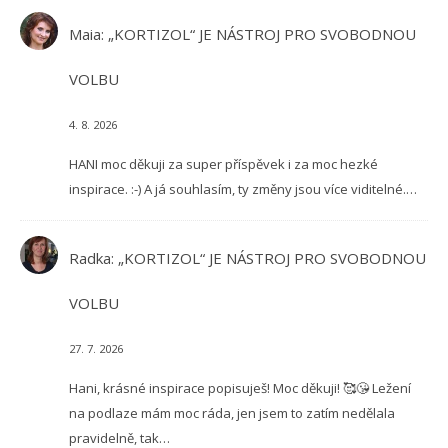
Maia
:
„KORTIZOL“ JE NÁSTROJ PRO SVOBODNOU
VOLBU
4. 8. 2026
HANI moc děkuji za super příspěvek i za moc hezké
inspirace. :-) A já souhlasím, ty změny jsou více viditelné.…
Radka
:
„KORTIZOL“ JE NÁSTROJ PRO SVOBODNOU
VOLBU
27. 7. 2026
Hani, krásné inspirace popisuješ! Moc děkuji! 🥰😘 Ležení
na podlaze mám moc ráda, jen jsem to zatím nedělala
pravidelně, tak…