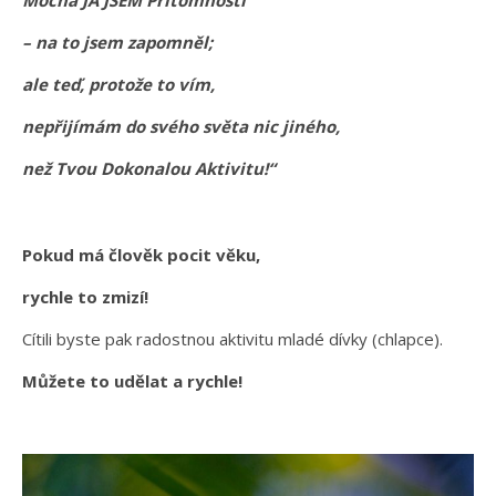
Mocná JÁ JSEM Přítomnosti
– na to jsem zapomněl;
ale teď, protože to vím,
nepřijímám do svého světa nic jiného,
než Tvou Dokonalou Aktivitu!“
Pokud má člověk pocit věku,
rychle to zmizí!
Cítili byste pak radostnou aktivitu mladé dívky (chlapce).
Můžete to udělat a rychle!