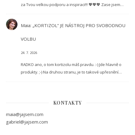
za Tvou velkou podporu a inspiraci!!! 💖💖💖 Zase jsem…
Maia
:
„KORTIZOL“ JE NÁSTROJ PRO SVOBODNOU
VOLBU
24. 7. 2026
RADKO ano, o tom kortizolu máš pravdu. :-) Jde hlavně o
produkty. ;-) Na druhou stranu, je to takové upřesnění…
KONTAKTY
maia@jajsem.com
gabriel@jajsem.com