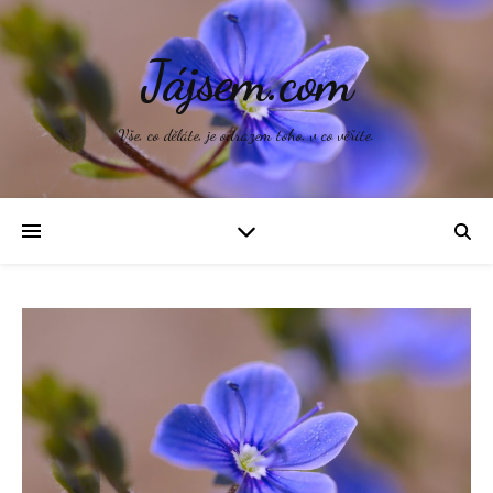
Jájsem.com
Vše, co děláte, je odrazem toho, v co věříte.