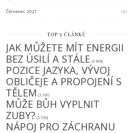
Červenec 2021
(6)
TOP 5 ČLÁNKŮ
JAK MŮŽETE MÍT ENERGII
BEZ ÚSILÍ A STÁLE
(3 939)
POZICE JAZYKA, VÝVOJ
OBLIČEJE A PROPOJENÍ S
TĚLEM
(3 797)
MŮŽE BŮH VYPLNIT
ZUBY?
(3 730)
NÁPOJ PRO ZÁCHRANU