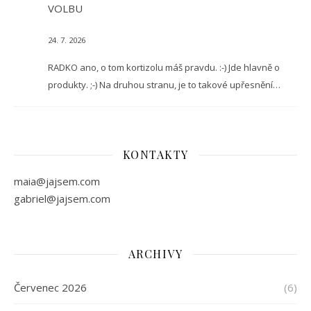
VOLBU
24. 7. 2026
RADKO ano, o tom kortizolu máš pravdu. :-) Jde hlavně o
produkty. ;-) Na druhou stranu, je to takové upřesnění…
KONTAKTY
maia@jajsem.com
gabriel@jajsem.com
ARCHIVY
Červenec 2026
(6)