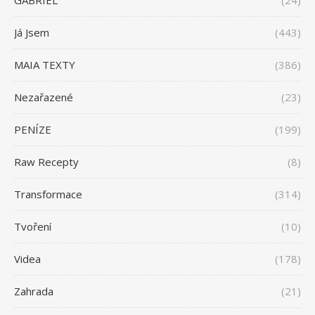
GABRIEL
(24)
Já Jsem
(443)
MAIA TEXTY
(386)
Nezařazené
(23)
PENÍZE
(199)
Raw Recepty
(8)
Transformace
(314)
Tvoření
(10)
Videa
(178)
Zahrada
(21)