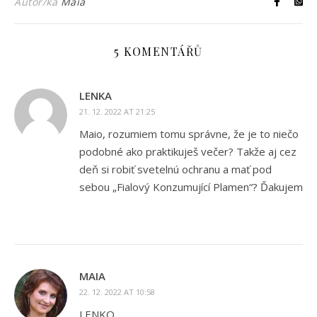
Autor/ka
Maia
5 KOMENTÁŘŮ
LENKA
21. 12. 2022 AT 21:25
Maio, rozumiem tomu správne, že je to niečo
podobné ako praktikuješ večer? Takže aj cez
deň si robiť svetelnú ochranu a mať pod
sebou „Fialový Konzumující Plamen“? Ďakujem
MAIA
22. 12. 2022 AT 10:58
LENKO