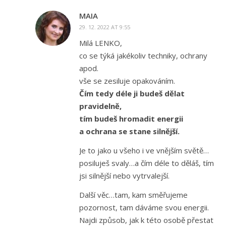
MAIA
29. 12. 2022 AT 9:55
Milá LENKO,
co se týká jakékoliv techniky, ochrany
apod.
vše se zesiluje opakováním.
Čím tedy déle ji budeš dělat
pravidelně,
tím budeš hromadit energii
a ochrana se stane silnější.
Je to jako u všeho i ve vnějším světě…
posiluješ svaly…a čím déle to děláš, tím
jsi silnější nebo vytrvalejší.
Další věc…tam, kam směřujeme
pozornost, tam dáváme svou energii.
Najdi způsob, jak k této osobě přestat