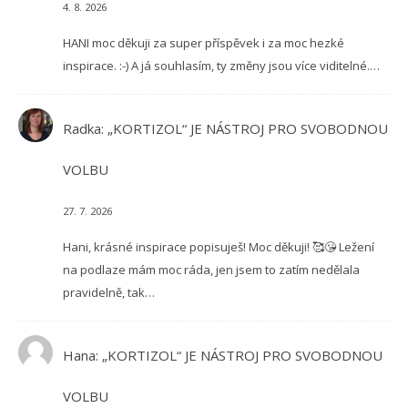
4. 8. 2026
HANI moc děkuji za super příspěvek i za moc hezké
inspirace. :-) A já souhlasím, ty změny jsou více viditelné.…
Radka
:
„KORTIZOL“ JE NÁSTROJ PRO SVOBODNOU
VOLBU
27. 7. 2026
Hani, krásné inspirace popisuješ! Moc děkuji! 🥰😘 Ležení
na podlaze mám moc ráda, jen jsem to zatím nedělala
pravidelně, tak…
Hana
:
„KORTIZOL“ JE NÁSTROJ PRO SVOBODNOU
VOLBU