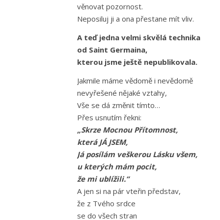
věnovat pozornost.
Neposiluj ji a ona přestane mít vliv.
A teď jedna velmi skvělá technika
od Saint Germaina,
kterou jsme ještě nepublikovala.
Jakmile máme vědomě i nevědomě
nevyřešené nějaké vztahy,
Vše se dá změnit tímto…
Přes usnutím řekni:
„Skrze Mocnou Přítomnost,
která JÁ JSEM,
Já posílám veškerou Lásku všem,
u kterých mám pocit,
že mi ublížili.“
A jen si na pár vteřin představ,
že z Tvého srdce
se do všech stran