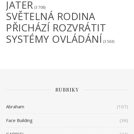
JATER
(3 708)
SVĚTELNÁ RODINA
PŘICHÁZÍ ROZVRÁTIT
SYSTÉMY OVLÁDÁNÍ
(3 563)
RUBRIKY
Abraham
(107)
Face Building
(36)