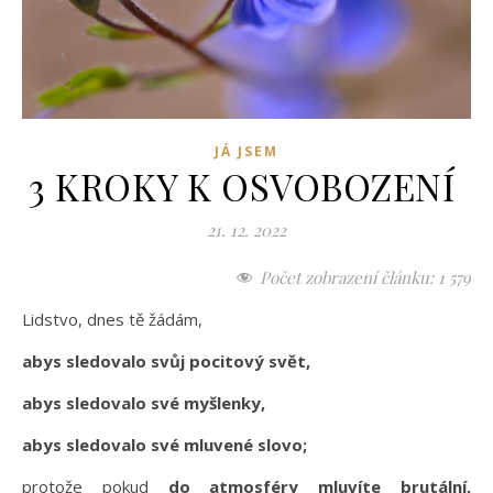
JÁ JSEM
3 KROKY K OSVOBOZENÍ
21. 12. 2022
Počet zobrazení článku:
1 579
Lidstvo, dnes tě žádám,
abys sledovalo svůj pocitový svět,
abys sledovalo své myšlenky,
abys sledovalo své mluvené slovo;
protože pokud
do atmosféry mluvíte brutální,