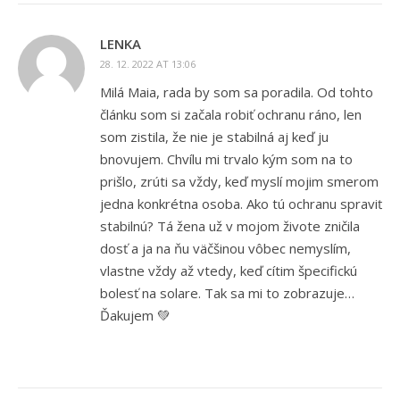
LENKA
28. 12. 2022 AT 13:06
Milá Maia, rada by som sa poradila. Od tohto
článku som si začala robiť ochranu ráno, len
som zistila, že nie je stabilná aj keď ju
bnovujem. Chvílu mi trvalo kým som na to
prišlo, zrúti sa vždy, keď myslí mojim smerom
jedna konkrétna osoba. Ako tú ochranu spraviť
stabilnú? Tá žena už v mojom živote zničila
dosť a ja na ňu väčšinou vôbec nemyslím,
vlastne vždy až vtedy, keď cítim špecifickú
bolesť na solare. Tak sa mi to zobrazuje…
Ďakujem 💚