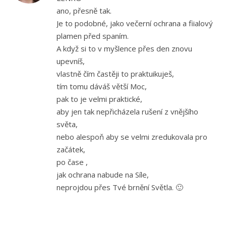
ano, přesně tak.
Je to podobné, jako večerní ochrana a fiialový
plamen před spaním.
A když si to v myšlence přes den znovu
upevníš,
vlastně čím častěji to praktuikuješ,
tím tomu dáváš větší Moc,
pak to je velmi praktické,
aby jen tak nepřicházela rušení z vnějšího
světa,
nebo alespoň aby se velmi zredukovala pro
začátek,
po čase ,
jak ochrana nabude na Síle,
neprojdou přes Tvé brnění Světla. 🙂