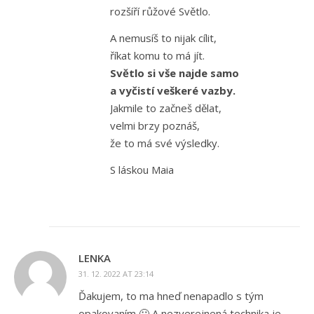
rozšíří růžové Světlo.
A nemusíš to nijak cílit,
říkat komu to má jít.
Světlo si vše najde samo
a vyčistí veškeré vazby.
Jakmile to začneš dělat,
velmi brzy poznáš,
že to má své výsledky.
S láskou Maia
LENKA
31. 12. 2022 AT 23:14
Ďakujem, to ma hneď nenapadlo s tým
opakovaním 🙂 A nezverejnená technika je