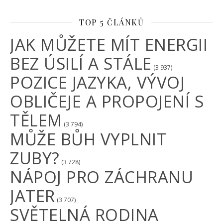
TOP 5 ČLÁNKŮ
JAK MŮŽETE MÍT ENERGII
BEZ ÚSILÍ A STÁLE
(3 937)
POZICE JAZYKA, VÝVOJ
OBLIČEJE A PROPOJENÍ S
TĚLEM
(3 794)
MŮŽE BŮH VYPLNIT
ZUBY?
(3 728)
NÁPOJ PRO ZÁCHRANU
JATER
(3 707)
SVĚTELNÁ RODINA