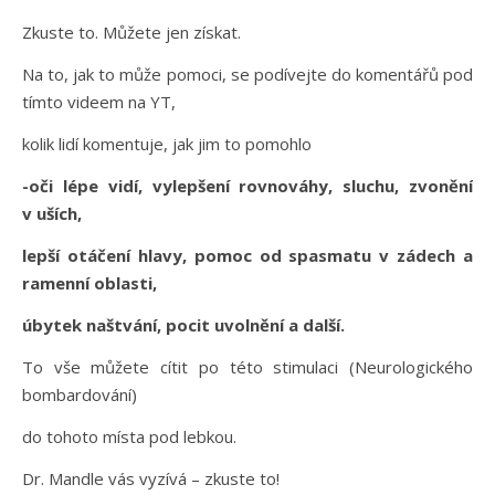
Zkuste to. Můžete jen získat.
Na to, jak to může pomoci, se podívejte do komentářů pod
tímto videem na YT,
kolik lidí komentuje, jak jim to pomohlo
-oči lépe vidí, vylepšení rovnováhy, sluchu, zvonění
v uších,
lepší otáčení hlavy, pomoc od spasmatu v zádech a
ramenní oblasti,
úbytek naštvání, pocit uvolnění a další.
To vše můžete cítit po této stimulaci (Neurologického
bombardování)
do tohoto místa pod lebkou.
Dr. Mandle vás vyzívá – zkuste to!