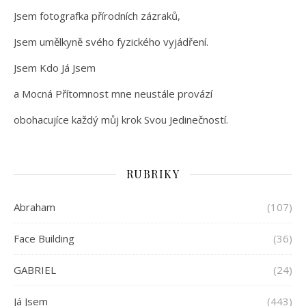
Jsem fotografka přírodních zázraků,
Jsem umělkyně svého fyzického vyjádření.
Jsem Kdo Já Jsem
a Mocná Přítomnost mne neustále provází
obohacujíce každý můj krok Svou Jedinečností.
RUBRIKY
Abraham
(107)
Face Building
(36)
GABRIEL
(24)
Já Jsem
(443)