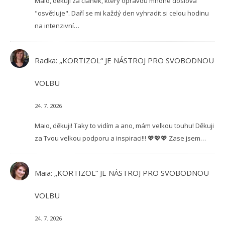
Maio, děkuji za článek, který opravdu mnohé doslova
"osvětluje". Daří se mi každý den vyhradit si celou hodinu
na intenzivní…
Radka
:
„KORTIZOL“ JE NÁSTROJ PRO SVOBODNOU
VOLBU
24. 7. 2026
Maio, děkuji! Taky to vidím a ano, mám velkou touhu! Děkuji
za Tvou velkou podporu a inspiraci!!! 💖💖💖 Zase jsem…
Maia
:
„KORTIZOL“ JE NÁSTROJ PRO SVOBODNOU
VOLBU
24. 7. 2026