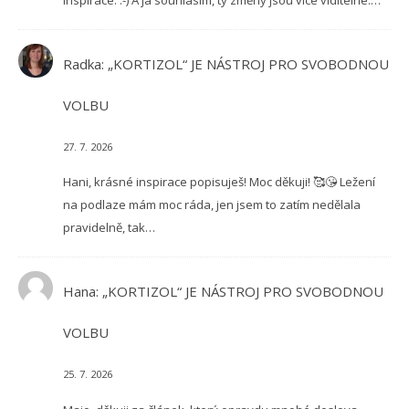
inspirace. :-) A já souhlasím, ty změny jsou více viditelné.…
Radka
:
„KORTIZOL“ JE NÁSTROJ PRO SVOBODNOU
VOLBU
27. 7. 2026
Hani, krásné inspirace popisuješ! Moc děkuji! 🥰😘 Ležení
na podlaze mám moc ráda, jen jsem to zatím nedělala
pravidelně, tak…
Hana
:
„KORTIZOL“ JE NÁSTROJ PRO SVOBODNOU
VOLBU
25. 7. 2026