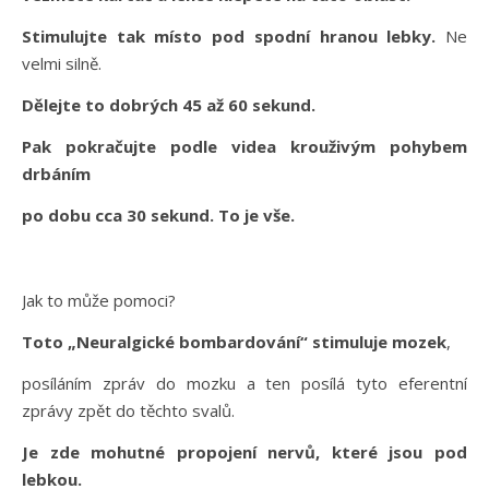
Stimulujte tak místo pod spodní hranou lebky.
Ne
velmi silně.
Dělejte to dobrých 45 až 60 sekund.
Pak pokračujte podle videa krouživým pohybem
drbáním
po dobu cca 30 sekund. To je vše.
Jak to může pomoci?
Toto „Neuralgické bombardování“ stimuluje mozek
,
posíláním zpráv do mozku a ten posílá tyto eferentní
zprávy zpět do těchto svalů.
Je zde mohutné propojení nervů, které jsou pod
lebkou.