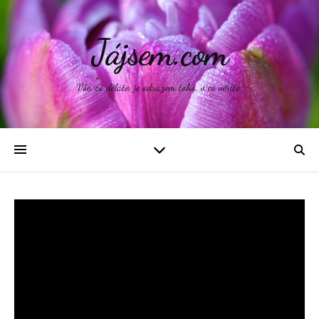
Jájsem.com
Vše, co děláte, je odrazem toho, v co věříte.