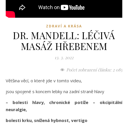
ZDRAVÍ A KRÁSA
DR. MANDELL: LÉČIVÁ
MASÁŽ HŘEBENEM
13. 3. 2022
Počet zobrazení článku:
2 085
Většina věcí, o které jde v tomto videu,
jsou spojené s koncem lebky na zadní straně hlavy
– bolesti hlavy, chronické potíže – okcipitální
neuralgie,
bolesti krku, snížená hybnost, vertigo