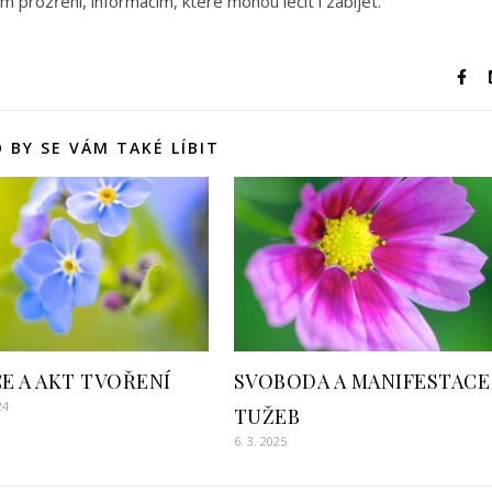
prozření, informacím, které mohou léčit i zabíjet.
 BY SE VÁM TAKÉ LÍBIT
E A AKT TVOŘENÍ
SVOBODA A MANIFESTACE
24
TUŽEB
6. 3. 2025