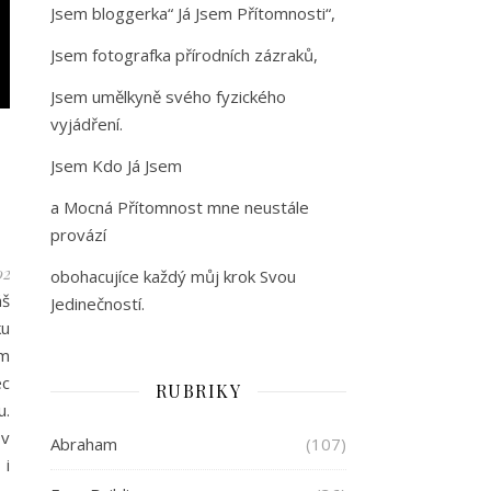
Jsem bloggerka“ Já Jsem Přítomnosti“,
Jsem fotografka přírodních zázraků,
Jsem umělkyně svého fyzického
vyjádření.
Jsem Kdo Já Jsem
a Mocná Přítomnost mne neustále
provází
02
obohacujíce každý můj krok Svou
áš
Jedinečností.
ku
em
ec
RUBRIKY
u.
 v
Abraham
(107)
 i