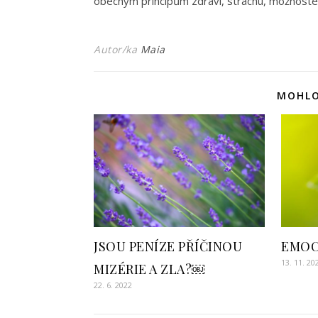
obecným principům zdraví, strachu, možnostem 
Autor/ka
Maia
MOHLO
JSOU PENÍZE PŘÍČINOU
EMOC
13. 11. 20
MIZÉRIE A ZLA?￼
22. 6. 2022