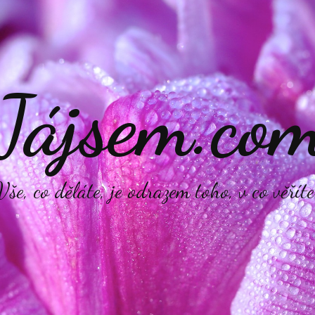
Jájsem.co
Vše, co děláte, je odrazem toho, v co věříte