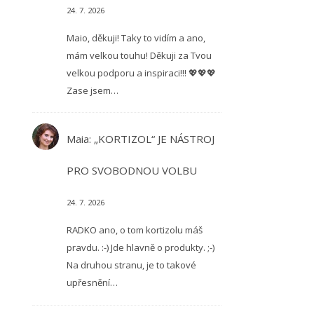
24. 7. 2026
Maio, děkuji! Taky to vidím a ano,
mám velkou touhu! Děkuji za Tvou
velkou podporu a inspiraci!!! 💖💖💖
Zase jsem…
Maia
:
„KORTIZOL“ JE NÁSTROJ
PRO SVOBODNOU VOLBU
24. 7. 2026
RADKO ano, o tom kortizolu máš
pravdu. :-) Jde hlavně o produkty. ;-)
Na druhou stranu, je to takové
upřesnění…