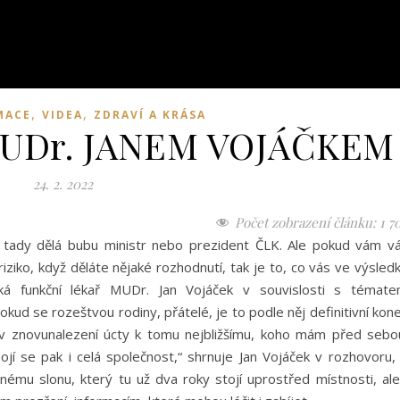
,
,
MACE
VIDEA
ZDRAVÍ A KRÁSA
UDr. JANEM VOJÁČKEM
24. 2. 2022
Počet zobrazení článku:
1 7
 tady dělá bubu ministr nebo prezident ČLK. Ale pokud vám v
riziko, když děláte nějaké rozhodnutí, tak je to, co vás ve výsled
íká funkční lékař MUDr. Jan Vojáček v souvislosti s témat
okud se rozeštvou rodiny, přátelé, je to podle něj definitivní kon
vá v znovunalezení úcty k tomu nejbližšímu, koho mám před sebo
í se pak i celá společnost,“ shrnuje Jan Vojáček v rozhovoru,
mu slonu, který tu už dva roky stojí uprostřed místnosti, ale