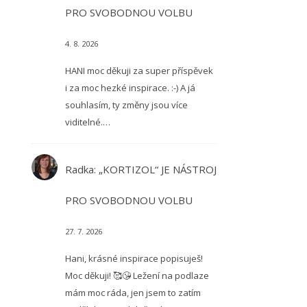
PRO SVOBODNOU VOLBU
4. 8. 2026
HANI moc děkuji za super příspěvek
i za moc hezké inspirace. :-) A já
souhlasím, ty změny jsou více
viditelné.…
Radka
:
„KORTIZOL“ JE NÁSTROJ
PRO SVOBODNOU VOLBU
27. 7. 2026
Hani, krásné inspirace popisuješ!
Moc děkuji! 🥰😘 Ležení na podlaze
mám moc ráda, jen jsem to zatím