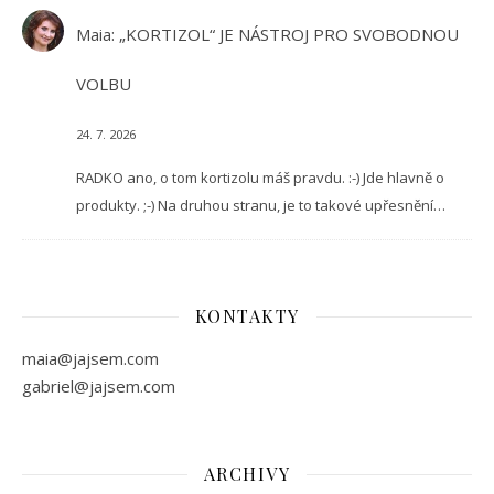
Maia
:
„KORTIZOL“ JE NÁSTROJ PRO SVOBODNOU
VOLBU
24. 7. 2026
RADKO ano, o tom kortizolu máš pravdu. :-) Jde hlavně o
produkty. ;-) Na druhou stranu, je to takové upřesnění…
KONTAKTY
maia@jajsem.com
gabriel@jajsem.com
ARCHIVY