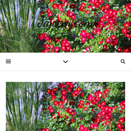
Jájsem.com
Vše, co děláte, je odrazem toho, v co věříte.