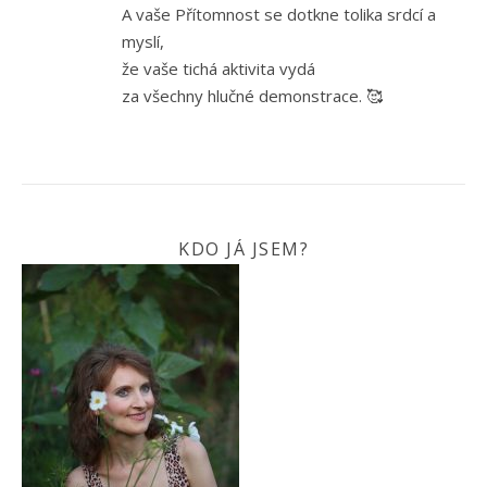
A vaše Přítomnost se dotkne tolika srdcí a
myslí,
že vaše tichá aktivita vydá
za všechny hlučné demonstrace. 🥰
KDO JÁ JSEM?