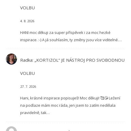
VOLBU
4. 8. 2026
HANI moc děkuji za super příspěvek i za moc hezké
inspirace. :-) A já souhlasím, ty změny jsou více viditelné.…
Radka
:
„KORTIZOL“ JE NÁSTROJ PRO SVOBODNOU
VOLBU
27. 7. 2026
Hani, krásné inspirace popisuješ! Moc děkuji! 🥰😘 Ležení
na podlaze mám moc ráda, jen jsem to zatím nedělala
pravidelně, tak…