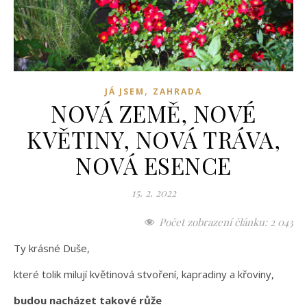
,
JÁ JSEM
ZAHRADA
NOVÁ ZEMĚ, NOVÉ
KVĚTINY, NOVÁ TRÁVA,
NOVÁ ESENCE
15. 2. 2022
Počet zobrazení článku:
2 043
Ty krásné Duše,
které tolik milují květinová stvoření, kapradiny a křoviny,
budou nacházet takové růže