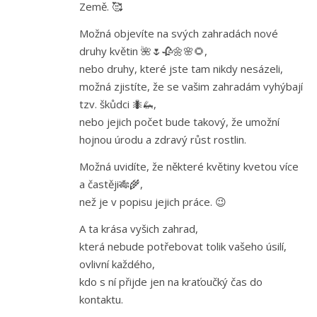
Země. 🥰
Možná objevíte na svých zahradách nové
druhy květin 🌺🌷🥀🌼🌸🌻,
nebo druhy, které jste tam nikdy nesázeli,
možná zjistíte, že se vašim zahradám vyhýbají
tzv. škůdci 🐜🦗,
nebo jejich počet bude takový, že umožní
hojnou úrodu a zdravý růst rostlin.
Možná uvidíte, že některé květiny kvetou více
a častěji🎋🌾,
než je v popisu jejich práce. 😉
A ta krása vyšich zahrad,
která nebude potřebovat tolik vašeho úsilí,
ovlivní každého,
kdo s ní přijde jen na kraťoučký čas do
kontaktu.