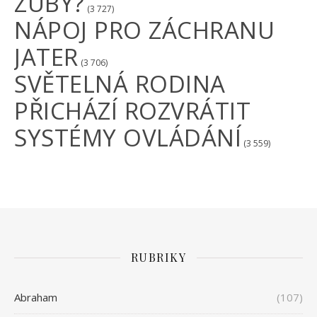
ZUBY?
(3 727)
NÁPOJ PRO ZÁCHRANU
JATER
(3 706)
SVĚTELNÁ RODINA
PŘICHÁZÍ ROZVRÁTIT
SYSTÉMY OVLÁDÁNÍ
(3 559)
RUBRIKY
Abraham
(107)