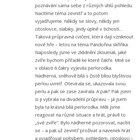
poznávání sama sebe z různých úhlů pohledu.
Nacítíme téma zevnitř a to potom
vyjadřujeme. Někdy se slovy, někdy jen
citoslovce, slabiky, jindy úplně v tichosti…
Taková průpravná cvičení, která dají vzniknout
nové hře – letos na téma Pandořina skříňka.
Naposledy jsme ve zklidnění zkoumali, jaké
zvíře bychom přiřadili ke které čakře. Mně se
v oblasti 6.čakry vyjevila perlorodka.
Nádherná, sněhově bílá s čistě bílou blyštivou
perlou uvnitř. Otevírala se, ukazovala svou
perlu a pak se zase zavírala. A pak? Pak jsem
si ji vybrala na divadelní průpravu – já jsem
byla ta krásná bílá perlorodka. Měli jsme
reagovat na různé situace a hrát, právě to
„své zvíře“. Bylo nádherné pozorovat, nacítit
se – a pak už zevnitř prožívat a navenek hrát
a vyjadřovat pohybem, pohledem, citoslovci –