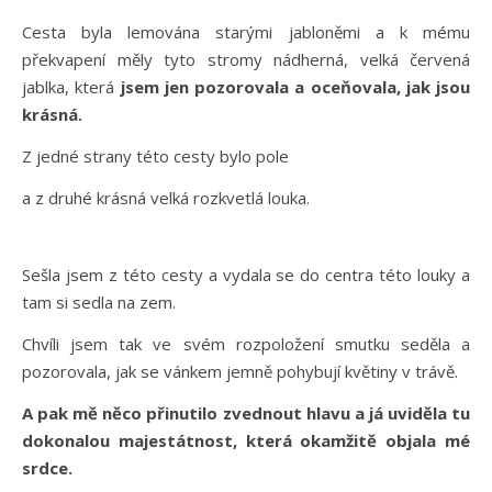
Cesta byla lemována starými jabloněmi a k mému
překvapení měly tyto stromy nádherná, velká červená
jablka, která
jsem jen pozorovala a oceňovala, jak jsou
krásná.
Z jedné strany této cesty bylo pole
a z druhé krásná velká rozkvetlá louka.
Sešla jsem z této cesty a vydala se do centra této louky a
tam si sedla na zem.
Chvíli jsem tak ve svém rozpoložení smutku seděla a
pozorovala, jak se vánkem jemně pohybují květiny v trávě.
A pak mě něco přinutilo zvednout hlavu a já uviděla tu
dokonalou majestátnost, která okamžitě objala mé
srdce.