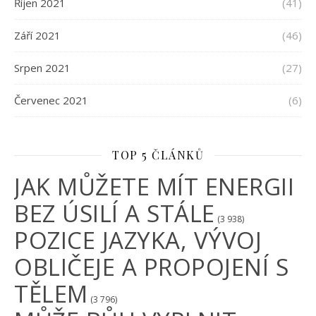
Říjen 2021
(41)
Září 2021
(46)
Srpen 2021
(27)
Červenec 2021
(6)
TOP 5 ČLÁNKŮ
JAK MŮŽETE MÍT ENERGII
BEZ ÚSILÍ A STÁLE
(3 938)
POZICE JAZYKA, VÝVOJ
OBLIČEJE A PROPOJENÍ S
TĚLEM
(3 796)