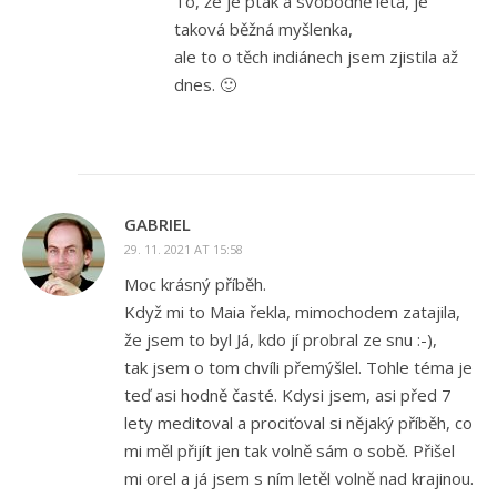
To, že je pták a svobodně létá, je
taková běžná myšlenka,
ale to o těch indiánech jsem zjistila až
dnes. 🙂
GABRIEL
29. 11. 2021 AT 15:58
Moc krásný příběh.
Když mi to Maia řekla, mimochodem zatajila,
že jsem to byl Já, kdo jí probral ze snu :-),
tak jsem o tom chvíli přemýšlel. Tohle téma je
teď asi hodně časté. Kdysi jsem, asi před 7
lety meditoval a prociťoval si nějaký příběh, co
mi měl přijít jen tak volně sám o sobě. Přišel
mi orel a já jsem s ním letěl volně nad krajinou.