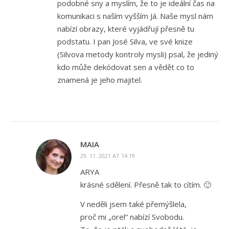
podobné sny a myslím, že to je ideální čas na
komunikaci s naším vyšším Já. Naše mysl nám
nabízí obrazy, které vyjádřují přesně tu
podstatu. I pan José Silva, ve své knize
(Silvova metody kontroly mysli) psal, že jediný
kdo může dekódovat sen a vědět co to
znamená je jeho majitel.
MAIA
29. 11. 2021 AT 14:19
ARYA
krásné sdělení. Přesně tak to cítím. 🙂
V neděli jsem také přemýšlela,
proč mi „orel“ nabízí Svobodu.