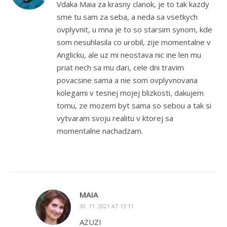
Vdaka Maia za krasny clanok, je to tak kazdy
sme tu sam za seba, a neda sa vsetkych
ovplyvnit, u mna je to so starsim synom, kde
som nesuhlasila co urobil, zije momentalne v
Anglicku, ale uz mi neostava nic ine len mu
priat nech sa mu dari, cele dni travim
povacsine sama a nie som ovplyvnovana
kolegami v tesnej mojej blizkosti, dakujem
tomu, ze mozem byt sama so sebou a tak si
vytvaram svoju realitu v ktorej sa
momentalne nachadzam.
MAIA
30. 11. 2021 AT 13:11
AZUZI