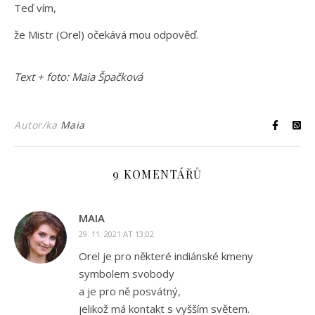
Teď vím,
že Mistr (Orel) očekává mou odpověď.
Text + foto: Maia Špačková
Autor/ka
Maia
9 KOMENTÁŘŮ
MAIA
29. 11. 2021 AT 13:02
Orel je pro některé indiánské kmeny
symbolem svobody
a je pro ně posvátný,
jelikož má kontakt s vyšším světem.