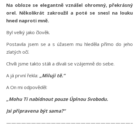
Na obloze se elegantně vznášel ohromný, překrásný
orel. Několikrát zakroužil a poté se snesl na louku
hned naproti mně.
Byl velký jako člověk.
Postavila jsem se a s úžasem mu hleděla přímo do jeho
zlatých očí.
Chvíli jsme takto stáli a dívali se vzájemně do sebe.
A já první řekla:
„Miluji tě.“
A On mi odpověděl:
„Mohu Ti nabídnout pouze Úplnou Svobodu.
Jsi připravena být sama?“
——————————————————————————