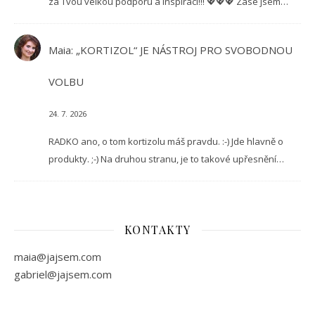
za Tvou velkou podporu a inspiraci!!! 💖💖💖 Zase jsem…
Maia
:
„KORTIZOL“ JE NÁSTROJ PRO SVOBODNOU
VOLBU
24. 7. 2026
RADKO ano, o tom kortizolu máš pravdu. :-) Jde hlavně o
produkty. ;-) Na druhou stranu, je to takové upřesnění…
KONTAKTY
maia@jajsem.com
gabriel@jajsem.com