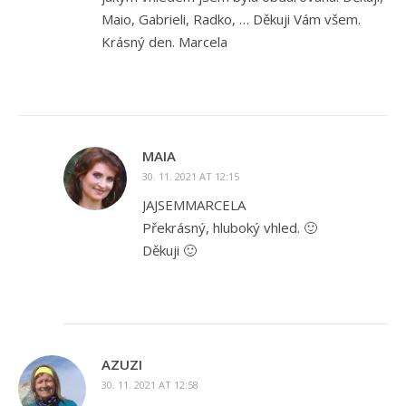
Maio, Gabrieli, Radko, … Děkuji Vám všem.
Krásný den. Marcela
MAIA
30. 11. 2021 AT 12:15
JAJSEMMARCELA
Překrásný, hluboký vhled. 🙂
Děkuji 🙂
AZUZI
30. 11. 2021 AT 12:58