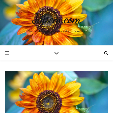
Jájsem.com
Vše, co děláte, je odrazem toho, v co věříte.