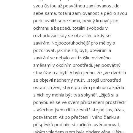
svou čistou až posvátnou zamilovanost do
sebe sama, totální zamilovanost a péči o svou
perlu uvnitř sebe sama, pevný krunýř jako
ochranu a bezpečí, totální svobodu v
rozhodování kdy se otevírám a kdy se
zavírám. Nejpozoruhodnější pro mě bylo
pozorovat, jak mé žití, bytí, otevírání a
zavírání se nebylo ani trošku ovlivněno
změnami v okolním prostředí. Jen posvátný
stav úžasu a bytí. A bylo jedno, že „ve dveřích
se objevil nádherný muž“, „stojíš uprostřed
ostatních žen, které po něm prahnou a každá
z nich by mohla být tvá sokyně“, „žiješ si a
pohybuješ se ve svém přirozeném prostředí“
– všechno jsem cítila zevnitř stejně. Jas, úžas,
posvátnost. Až po přečtení Tvého článku a
příspěvků pod ním si začínám uvědomovat,
jakým vhledem jsem byla obdarována. Děkuji,