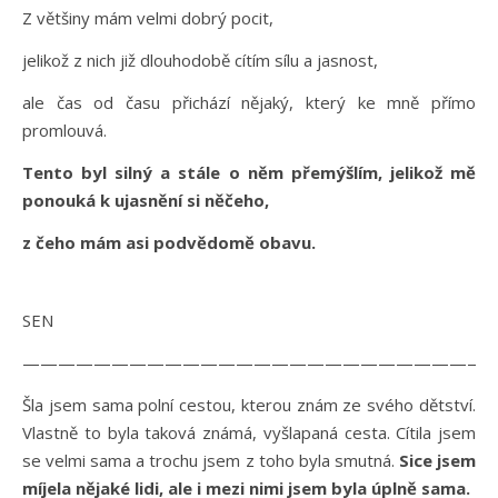
Z většiny mám velmi dobrý pocit,
jelikož z nich již dlouhodobě cítím sílu a jasnost,
ale čas od času přichází nějaký, který ke mně přímo
promlouvá.
Tento byl silný a stále o něm přemýšlím, jelikož mě
ponouká k ujasnění si něčeho,
z čeho mám asi podvědomě obavu.
SEN
———————————————————————————
Šla jsem sama polní cestou, kterou znám ze svého dětství.
Vlastně to byla taková známá, vyšlapaná cesta. Cítila jsem
se velmi sama a trochu jsem z toho byla smutná.
Sice jsem
míjela nějaké lidi, ale i mezi nimi jsem byla úplně sama.