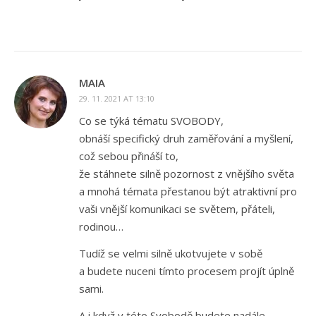
MAIA
29. 11. 2021 AT 13:10
Co se týká tématu SVOBODY,
obnáší specifický druh zaměřování a myšlení,
což sebou přináší to,
že stáhnete silně pozornost z vnějšího světa
a mnohá témata přestanou být atraktivní pro
vaši vnější komunikaci se světem, přáteli,
rodinou…
Tudíž se velmi silně ukotvujete v sobě
a budete nuceni tímto procesem projít úplně
sami.
A i když v této Svobodě budete nadále