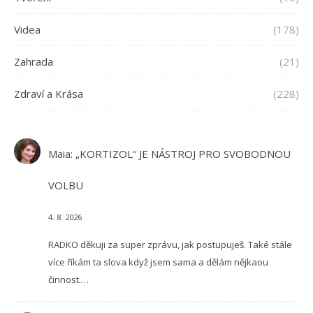
Videa
(178)
Zahrada
(21)
Zdraví a Krása
(228)
Maia
:
„KORTIZOL“ JE NÁSTROJ PRO SVOBODNOU
VOLBU
4. 8. 2026
RADKO děkuji za super zprávu, jak postupuješ. Také stále
více říkám ta slova když jsem sama a dělám nějkaou
činnost.…