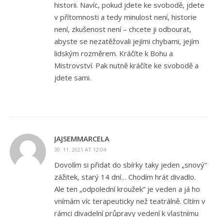
historii. Navíc, pokud jdete ke svobodě, jdete
v přítomnosti a tedy minulost není, historie
není, zkušenost není – chcete ji odbourat,
abyste se nezatěžovali jejími chybami, jejím
lidským rozměrem. Kráčíte k Bohu a
Mistrovství. Pak nutně kráčíte ke svobodě a
jdete sami.
JAJSEMMARCELA
30. 11. 2021 AT 12:04
Dovolím si přidat do sbírky taky jeden „snový“
zážitek, starý 14 dní… Chodím hrát divadlo.
Ale ten „odpolední kroužek“ je veden a já ho
vnímám víc terapeuticky než teatrálně. Cítím v
rámci divadelní průpravy vedení k vlastnímu