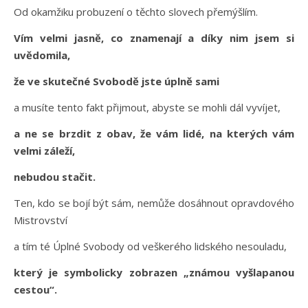
Od okamžiku probuzení o těchto slovech přemýšlím.
Vím velmi jasně, co znamenají a díky nim jsem si
uvědomila,
že ve skutečné Svobodě jste úplně sami
a musíte tento fakt přijmout, abyste se mohli dál vyvíjet,
a ne se brzdit z obav, že vám lidé, na kterých vám
velmi záleží,
nebudou stačit.
Ten, kdo se bojí být sám, nemůže dosáhnout opravdového
Mistrovství
a tím té Úplné Svobody od veškerého lidského nesouladu,
který je symbolicky zobrazen „známou vyšlapanou
cestou“.