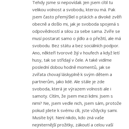
Tehdy jsme si nepovídali. Jen jsem cítil tu
velikou volnost a svobodu, kterou má. Pak
jsem často přemýšlel o ptácích a divoké zvěři
obecně a došlo mi, jak je svoboda spojená s
odpovědností a silou za sebe sama. Zvíře se
musí postarat samo o jídlo a o přežití, ale má
svobodu. Bez státu a bez sociálních podpor.
Ano, někteří tvorové žijí v houfech a když letí
husy, tak se střídají v čele. A také vidíme
poslední dobou hodně momentů, jak se
zvířata chovají láskyplně k svým dětem a
partnerům, jako lidé. Ale stále je zde
svoboda, která je výrazem volnosti ale i
samoty. Cítím, že jsem mezi lidmi. Jsem s
nimi? Ne, jsem vedle nich, jsem sám, protože
pokud jdete k svému cíli, jste vždycky sami.
Musíte být. Není nikdo, kdo zná vaše
nejniternější prožitky, zákoutí a celou vaší