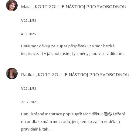
Maia
:
„KORTIZOL“ JE NÁSTROJ PRO SVOBODNOU
VOLBU
4. 8. 2026
HANI moc děkuji za super příspěvek i za moc hezké
inspirace. :-) A já souhlasím, ty změny jsou více viditelné.…
Radka
:
„KORTIZOL“ JE NÁSTROJ PRO SVOBODNOU
VOLBU
27. 7. 2026
Hani, krásné inspirace popisuješ! Moc děkuji! 🥰😘 Ležení
na podlaze mám moc ráda, jen jsem to zatím nedělala
pravidelně, tak…