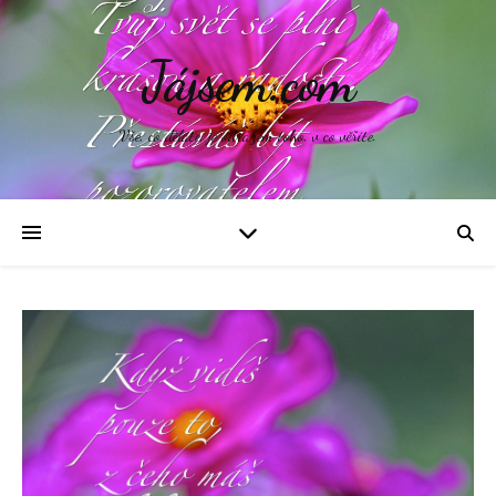
Jájsem.com
Vše, co děláte, je odrazem toho, v co věříte.