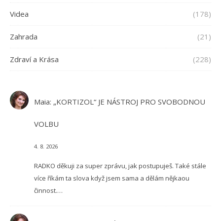
Videa
(178)
Zahrada
(21)
Zdraví a Krása
(228)
Maia
:
„KORTIZOL“ JE NÁSTROJ PRO SVOBODNOU
VOLBU
4. 8. 2026
RADKO děkuji za super zprávu, jak postupuješ. Také stále
více říkám ta slova když jsem sama a dělám nějkaou
činnost.…