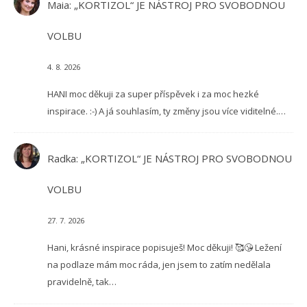
Maia
:
„KORTIZOL“ JE NÁSTROJ PRO SVOBODNOU
VOLBU
4. 8. 2026
HANI moc děkuji za super příspěvek i za moc hezké
inspirace. :-) A já souhlasím, ty změny jsou více viditelné.…
Radka
:
„KORTIZOL“ JE NÁSTROJ PRO SVOBODNOU
VOLBU
27. 7. 2026
Hani, krásné inspirace popisuješ! Moc děkuji! 🥰😘 Ležení
na podlaze mám moc ráda, jen jsem to zatím nedělala
pravidelně, tak…