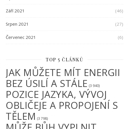
Září 2021
(46)
Srpen 2021
(27)
Červenec 2021
(6)
TOP 5 ČLÁNKŮ
JAK MŮŽETE MÍT ENERGII
BEZ ÚSILÍ A STÁLE
(3 940)
POZICE JAZYKA, VÝVOJ
OBLIČEJE A PROPOJENÍ S
TĚLEM
(3 798)
MŮŽE BŮH VYPLNIT