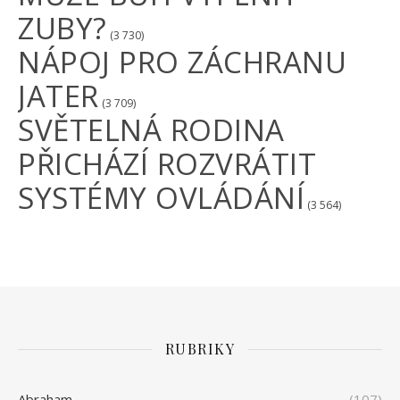
ZUBY?
(3 730)
NÁPOJ PRO ZÁCHRANU
JATER
(3 709)
SVĚTELNÁ RODINA
PŘICHÁZÍ ROZVRÁTIT
SYSTÉMY OVLÁDÁNÍ
(3 564)
RUBRIKY
Abraham
(107)