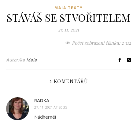
MAIA TEXTY
STÁVÁŠ SE STVOŘITELEM
27. 11. 2021
Počet zobrazení článku:
2 312
Autor/ka
Maia
2 KOMENTÁŘŮ
RADKA
27. 11. 2021 AT 20:35
Nádherné!