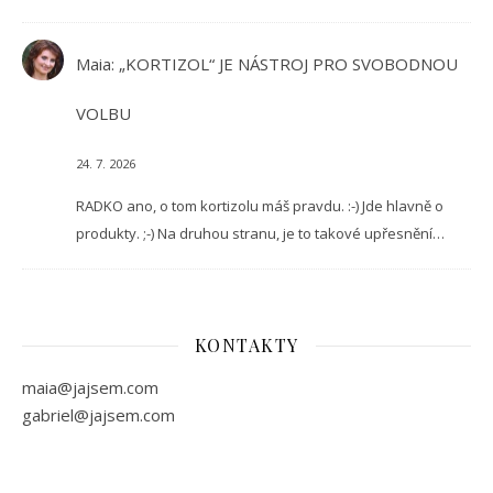
Maia
:
„KORTIZOL“ JE NÁSTROJ PRO SVOBODNOU
VOLBU
24. 7. 2026
RADKO ano, o tom kortizolu máš pravdu. :-) Jde hlavně o
produkty. ;-) Na druhou stranu, je to takové upřesnění…
KONTAKTY
maia@jajsem.com
gabriel@jajsem.com