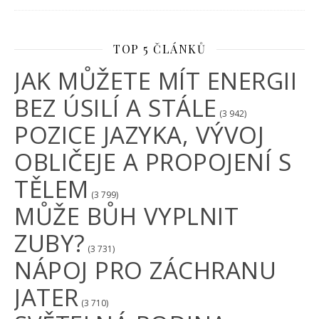
TOP 5 ČLÁNKŮ
JAK MŮŽETE MÍT ENERGII
BEZ ÚSILÍ A STÁLE
(3 942)
POZICE JAZYKA, VÝVOJ
OBLIČEJE A PROPOJENÍ S
TĚLEM
(3 799)
MŮŽE BŮH VYPLNIT
ZUBY?
(3 731)
NÁPOJ PRO ZÁCHRANU
JATER
(3 710)