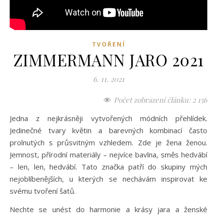
TVOŘENÍ
ZIMMERMANN JARO 2021
6. 11. 2021
Počet zobrazení článku:
2 156
Jedna z nejkrásněji vytvořených módních přehlídek.
Jedinečné tvary květin a barevných kombinací často
prolnutých s průsvitným vzhledem. Zde je žena ženou.
Jemnost, přírodní materiály – nejvíce bavlna, směs hedvábí
– len, len, hedvábí. Tato značka patří do skupiny mých
nejoblíbenějších, u kterých se nechávám inspirovat ke
svému tvoření šatů.
Nechte se unést do harmonie a krásy jara a ženské