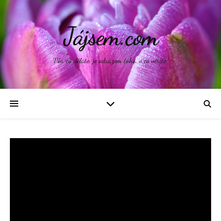
Jájsem.com
Vše, co děláte, je odrazem toho, v co věříte.