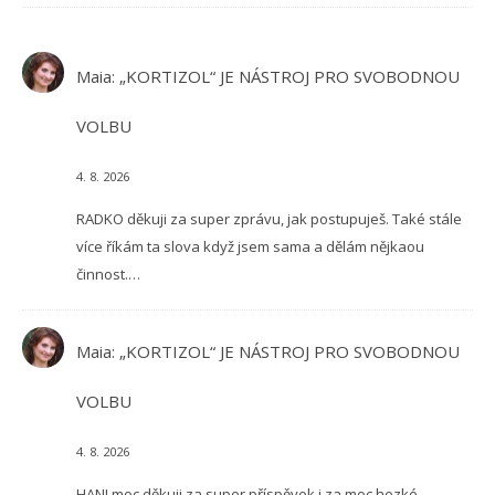
Maia
:
„KORTIZOL“ JE NÁSTROJ PRO SVOBODNOU
VOLBU
4. 8. 2026
RADKO děkuji za super zprávu, jak postupuješ. Také stále
více říkám ta slova když jsem sama a dělám nějkaou
činnost.…
Maia
:
„KORTIZOL“ JE NÁSTROJ PRO SVOBODNOU
VOLBU
4. 8. 2026
HANI moc děkuji za super příspěvek i za moc hezké