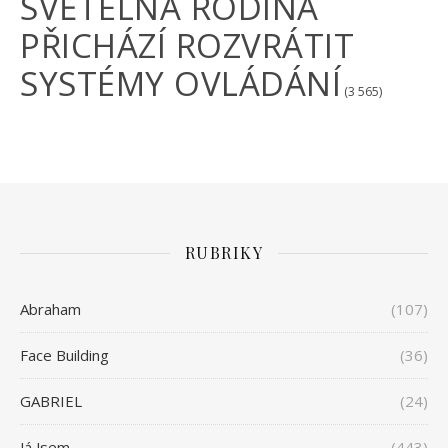
SVĚTELNÁ RODINA
PŘICHÁZÍ ROZVRÁTIT
SYSTÉMY OVLÁDÁNÍ
(3 565)
RUBRIKY
Abraham
(107)
Face Building
(36)
GABRIEL
(24)
Já Jsem
(443)