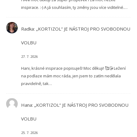
inspirace. :-) A já souhlasím, ty změny jsou více viditelné.…
Radka
:
„KORTIZOL“ JE NÁSTROJ PRO SVOBODNOU
VOLBU
27. 7. 2026
Hani, krásné inspirace popisuješ! Moc děkuji! 🥰😘 Ležení
na podlaze mám moc ráda, jen jsem to zatím nedělala
pravidelně, tak…
Hana
:
„KORTIZOL“ JE NÁSTROJ PRO SVOBODNOU
VOLBU
25. 7. 2026