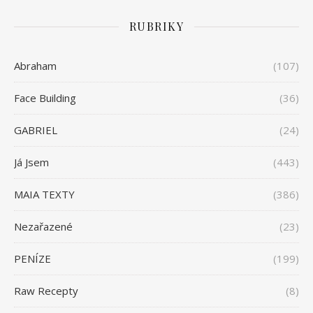
RUBRIKY
Abraham
(107)
Face Building
(36)
GABRIEL
(24)
Já Jsem
(443)
MAIA TEXTY
(386)
Nezařazené
(23)
PENÍZE
(199)
Raw Recepty
(8)