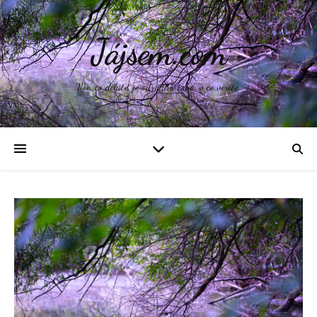
Jájsem.com
Vše, co děláte, je odrazem toho, v co věříte.