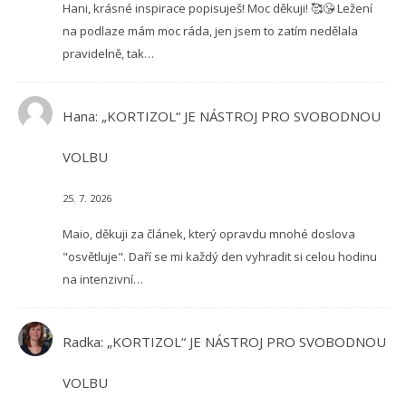
Hani, krásné inspirace popisuješ! Moc děkuji! 🥰😘 Ležení
na podlaze mám moc ráda, jen jsem to zatím nedělala
pravidelně, tak…
Hana
:
„KORTIZOL“ JE NÁSTROJ PRO SVOBODNOU
VOLBU
25. 7. 2026
Maio, děkuji za článek, který opravdu mnohé doslova
"osvětluje". Daří se mi každý den vyhradit si celou hodinu
na intenzivní…
Radka
:
„KORTIZOL“ JE NÁSTROJ PRO SVOBODNOU
VOLBU