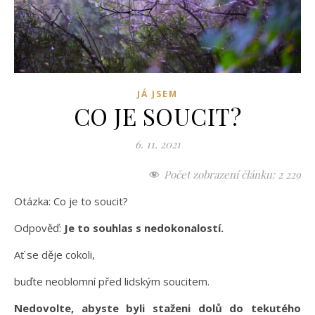
JÁ JSEM
CO JE SOUCIT?
6. 11. 2021
Počet zobrazení článku:
2 229
Otázka: Co je to soucit?
Odpověď:
Je to souhlas s nedokonalostí.
Ať se děje cokoli,
buďte neoblomní před lidským soucitem.
Nedovolte, abyste byli staženi dolů do tekutého