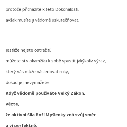
protože přicházíte k této Dokonalosti,
avšak musíte ji vědomě uskutečňovat.
Jestliže nejste ostražití,
můžete si v okamžiku k sobě vpustit jakýkoliv výraz,
který vás může následovat roky,
dokud jej nevymažete.
Když vědomě používáte Velký Zákon,
vězte,
že aktivní Síla Boží Myšlenky zná svůj směr
a ví perfektně,