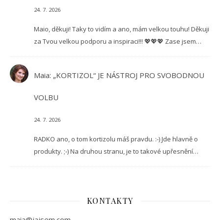
24. 7. 2026
Maio, děkuji! Taky to vidím a ano, mám velkou touhu! Děkuji
za Tvou velkou podporu a inspiraci!!! 💖💖💖 Zase jsem…
Maia
:
„KORTIZOL“ JE NÁSTROJ PRO SVOBODNOU
VOLBU
24. 7. 2026
RADKO ano, o tom kortizolu máš pravdu. :-) Jde hlavně o
produkty. ;-) Na druhou stranu, je to takové upřesnění…
KONTAKTY
maia@jajsem.com