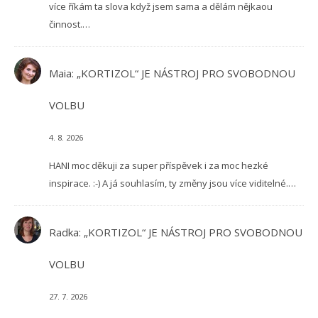
více říkám ta slova když jsem sama a dělám nějkaou
činnost.…
Maia
:
„KORTIZOL“ JE NÁSTROJ PRO SVOBODNOU
VOLBU
4. 8. 2026
HANI moc děkuji za super příspěvek i za moc hezké
inspirace. :-) A já souhlasím, ty změny jsou více viditelné.…
Radka
:
„KORTIZOL“ JE NÁSTROJ PRO SVOBODNOU
VOLBU
27. 7. 2026