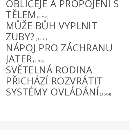
OBLIČEJE A PROPOJENÍ S
TĚLEM
(3 798)
MŮŽE BŮH VYPLNIT
ZUBY?
(3 731)
NÁPOJ PRO ZÁCHRANU
JATER
(3 709)
SVĚTELNÁ RODINA
PŘICHÁZÍ ROZVRÁTIT
SYSTÉMY OVLÁDÁNÍ
(3 564)