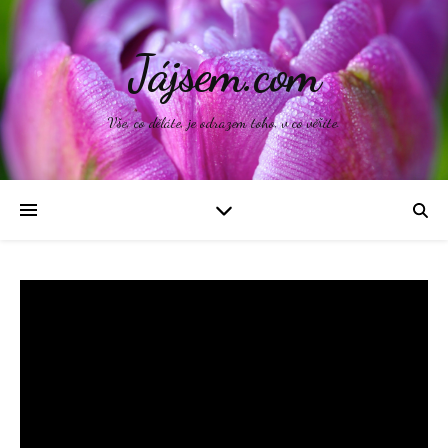
Jájsem.com
Vše, co děláte, je odrazem toho, v co věříte.