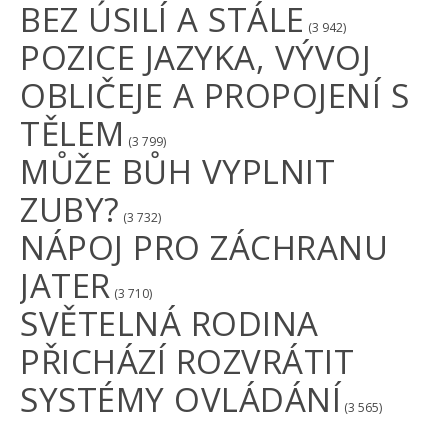
BEZ ÚSILÍ A STÁLE
(3 942)
POZICE JAZYKA, VÝVOJ
OBLIČEJE A PROPOJENÍ S
TĚLEM
(3 799)
MŮŽE BŮH VYPLNIT
ZUBY?
(3 732)
NÁPOJ PRO ZÁCHRANU
JATER
(3 710)
SVĚTELNÁ RODINA
PŘICHÁZÍ ROZVRÁTIT
SYSTÉMY OVLÁDÁNÍ
(3 565)