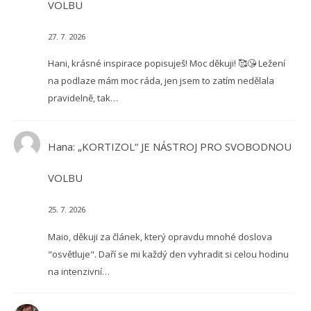
VOLBU
27. 7. 2026
Hani, krásné inspirace popisuješ! Moc děkuji! 🥰😘 Ležení
na podlaze mám moc ráda, jen jsem to zatím nedělala
pravidelně, tak…
Hana
:
„KORTIZOL“ JE NÁSTROJ PRO SVOBODNOU
VOLBU
25. 7. 2026
Maio, děkuji za článek, který opravdu mnohé doslova
"osvětluje". Daří se mi každý den vyhradit si celou hodinu
na intenzivní…