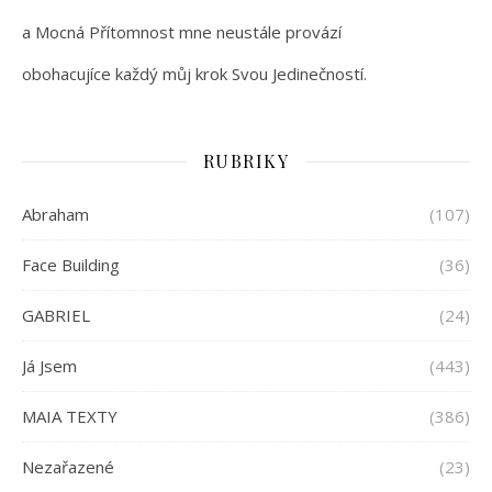
a Mocná Přítomnost mne neustále provází
obohacujíce každý můj krok Svou Jedinečností.
RUBRIKY
Abraham
(107)
Face Building
(36)
GABRIEL
(24)
Já Jsem
(443)
MAIA TEXTY
(386)
Nezařazené
(23)