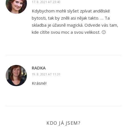
17. 8. 2021 AT 23:40
Kdybychom mohli slyšet zpívat andělské
bytosti, tak by zněli asi nějak takto. … Ta
skladba je úžasně magická. Odvede vás tam,
kde cítíte svou moc a svou velikost. 🙂
RADKA
19. 8. 2021 AT 11:31
Krásné!
KDO JÁ JSEM?