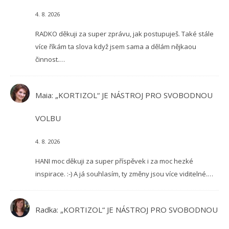
4. 8. 2026
RADKO děkuji za super zprávu, jak postupuješ. Také stále
více říkám ta slova když jsem sama a dělám nějkaou
činnost.…
Maia
:
„KORTIZOL“ JE NÁSTROJ PRO SVOBODNOU
VOLBU
4. 8. 2026
HANI moc děkuji za super příspěvek i za moc hezké
inspirace. :-) A já souhlasím, ty změny jsou více viditelné.…
Radka
:
„KORTIZOL“ JE NÁSTROJ PRO SVOBODNOU