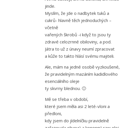
jinde.
Myslím, že jde o nadbytek tuků a
cukrů- hlavně těch jednoduchých –
včetně
vařených škrobů -i když to jsou ty
zdravé celozrnné obiloviny, a pod.
Játra to už z únavy neumí zpracovat
a kůže to takto hlásí svému majiteli.
Ale, mám na jedné osobě vyzkoušené,
že pravidelným mazáním kadidlového
esenciálního oleje
ty skvrny blednou. 🙂
Mě se třeba v období,
které jsem měla asi 2 leté-vloni a
předloni,
kdy jsem do jídelníčku pravidelně
zařazovala olivový a konopný raw olej