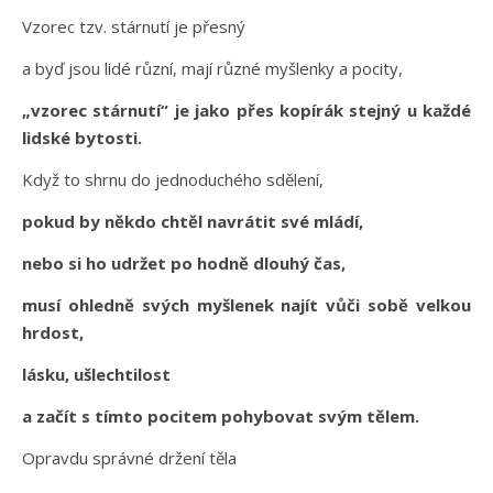
Vzorec tzv. stárnutí je přesný
a byď jsou lidé různí, mají různé myšlenky a pocity,
„vzorec stárnutí“ je jako přes kopírák stejný u každé
lidské bytosti.
Když to shrnu do jednoduchého sdělení,
pokud by někdo chtěl navrátit své mládí,
nebo si ho udržet po hodně dlouhý čas,
musí ohledně svých myšlenek najít vůči sobě velkou
hrdost,
lásku, ušlechtilost
a začít s tímto pocitem pohybovat svým tělem.
Opravdu správné držení těla