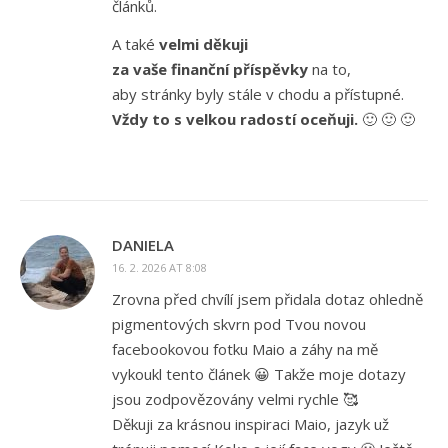
článků.
A také
velmi děkuji
za vaše finanční příspěvky
na to,
aby stránky byly stále v chodu a přístupné.
Vždy to s velkou radostí oceňuji.
🙂 🙂 🙂
DANIELA
16. 2. 2026 AT 8:08
Zrovna před chvílí jsem přidala dotaz ohledně
pigmentových skvrn pod Tvou novou
facebookovou fotku Maio a záhy na mě
vykoukl tento článek 😀 Takže moje dotazy
jsou zodpovězovány velmi rychle 🥰
Děkuji za krásnou inspiraci Maio, jazyk už