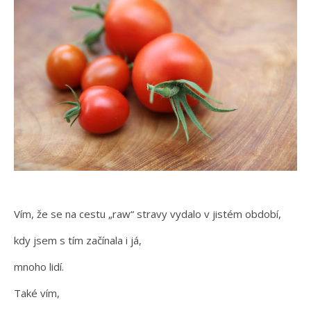
Vím, že se na cestu „raw“ stravy vydalo v jistém období,
kdy jsem s tím začínala i já,
mnoho lidí.
Také vím,