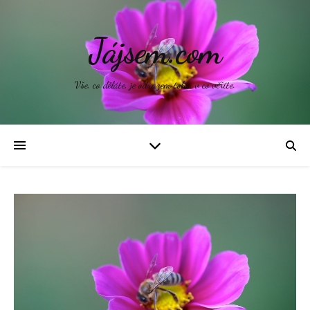
Jájsem.com
Vše, co děláte, je odrazem toho, v co věříte.