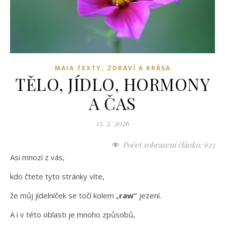
,
MAIA TEXTY
ZDRAVÍ A KRÁSA
TĚLO, JÍDLO, HORMONY
A ČAS
15. 2. 2026
Počet zobrazení článku:
623
Asi mnozí z vás,
kdo čtete tyto stránky víte,
že můj jídelníček se točí kolem „
raw“
jezení.
A i v této oblasti je mnoho způsobů,