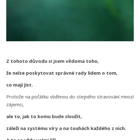
Z tohoto důvodu si jsem vědoma toho,
že nelze poskytovat správné rady lidem o tom,
co mají jíst.
Protože na počátku vběhnou do stejného stravování mnozí
zájemci,
ale to, jak to komu bude sloužit,
záleží na systému víry a na touhách každého z nich.
A to se vždy velmi liší.