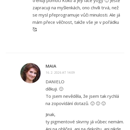
trénuji pomocí Koko a její face yogy 🙂 Ještě
zapracuji na myšlenkách, ono chvíli trvá, než
se mysl přeprogramuje vůči minulosti. Ale já
mám přece věčnost, takže vše je v pořádku
🥰
MAIA
16. 2. 2026 AT 14:09
DANIELO
děkuji. 🙂
To jsem nevěděla, že jsem tak rychlá
na zopovídání dotazů. 🙂 🙂 🙂
Jinak,
ty pigmentové skvrny já vůbec nemám.
Ani na obličeji, ani na dekoltu, ani nikde