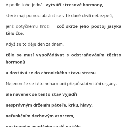
A podle toho jedná…
vytváří stresové hormony,
které mají pomoci ubránit se v té dané chvíli nebezpečí,
jenž dotyčnému hrozí –
což skrze jeho postoj jazyka
tělo čte.
Když se to děje den za dnem,
tělo se musí vypořádávat s odstraňováním těchto
hormonů
a dostává se do chronického stavu stresu.
Nejenomže se této neharmonii přizpůsobí vnitřní orgány,
ale navenek se tento stav vyjádří
nesprávným držením páteře, krku, hlavy,
nefunkčním dechovým vzorcem,
postupným uvadáním svalů na těle,