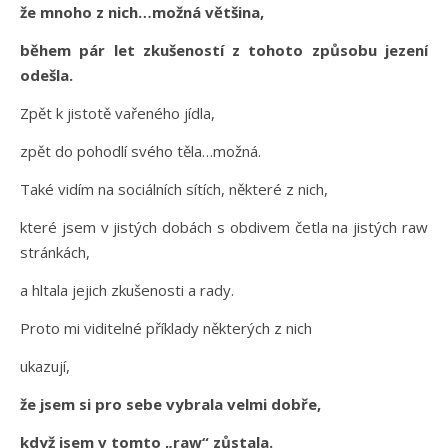
že mnoho z nich…možná většina,
během pár let zkušeností z tohoto způsobu jezení
odešla.
Zpět k jistotě vařeného jídla,
zpět do pohodlí svého těla…možná.
Také vidím na sociálních sítích, některé z nich,
které jsem v jistých dobách s obdivem četla na jistých raw
stránkách,
a hltala jejich zkušenosti a rady.
Proto mi viditelné příklady některých z nich
ukazují,
že jsem si pro sebe vybrala velmi dobře,
když jsem v tomto „raw“ zůstala.