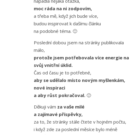
napadla nějaká otázka,
moc ráda na ni zodpovím,
a třeba mě, když jich bude více,
budou inspirovat k dašímu článku
na podobné téma. 🙂
Poslední dobou jsem na stránky publikovala
málo,
protože jsem potřebovala více energie na
svůj vnitřní úklid.
Čas od času je to potřebné,
aby se udělalo místo novým myšlenkám,
nové inspiraci
a aby růst pokračoval.
🙂
Děkuji vám
za vaše milé
a zajímavé příspěvky,
za to, že stránky stále čtete v hojném počtu,
i když zde za poslední měsíce bylo méně