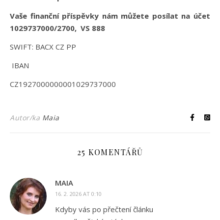
Vaše finanční příspěvky nám můžete posílat na účet
1029737000/2700, VS 888
SWIFT: BACX CZ PP
IBAN
CZ1927000000001029737000
Autor/ka
Maia
25 KOMENTÁŘŮ
MAIA
16. 2. 2026 AT 0:10
Kdyby vás po přečtení článku