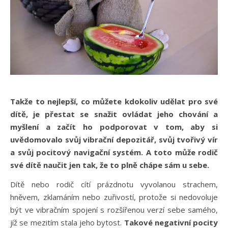
Takže to nejlepší, co můžete kdokoliv udělat pro své
dítě, je přestat se snažit ovládat jeho chování a
myšlení a začít ho podporovat v tom, aby si
uvědomovalo svůj vibrační depozitář, svůj tvořivý vír
a svůj pocitový navigační systém. A toto může rodič
své dítě naučit jen tak, že to plně chápe sám u sebe.
Dítě nebo rodič cítí prázdnotu vyvolanou strachem,
hněvem, zklamáním nebo zuřivostí, protože si nedovoluje
být ve vibračním spojení s rozšířenou verzí sebe samého,
jíž se mezitím stala jeho bytost.
Takové negativní pocity