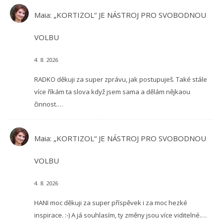
Maia
:
„KORTIZOL“ JE NÁSTROJ PRO SVOBODNOU
VOLBU
4. 8. 2026
RADKO děkuji za super zprávu, jak postupuješ. Také stále
více říkám ta slova když jsem sama a dělám nějkaou
činnost.…
Maia
:
„KORTIZOL“ JE NÁSTROJ PRO SVOBODNOU
VOLBU
4. 8. 2026
HANI moc děkuji za super příspěvek i za moc hezké
inspirace. :-) A já souhlasím, ty změny jsou více viditelné.…