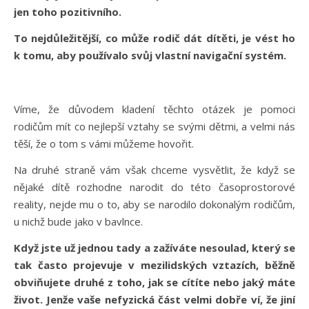
jen toho pozitivního.
To nejdůležitější, co může rodič dát dítěti, je vést ho
k tomu, aby používalo svůj vlastní navigační systém.
Víme, že důvodem kladení těchto otázek je pomoci
rodičům mít co nejlepší vztahy se svými dětmi, a velmi nás
těší, že o tom s vámi můžeme hovořit.
Na druhé straně vám však chceme vysvětlit, že když se
nějaké dítě rozhodne narodit do této časoprostorové
reality, nejde mu o to, aby se narodilo dokonalým rodičům,
u nichž bude jako v bavlnce.
Když jste už jednou tady a zažíváte nesoulad, který se
tak často projevuje v mezilidských vztazích, běžně
obviňujete druhé z toho, jak se cítíte nebo jaký máte
život. Jenže vaše nefyzická část velmi dobře ví, že jiní