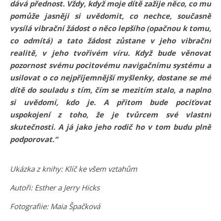
dává přednost. Vždy, když moje dítě zažije něco, co mu
pomůže jasněji si uvědomit, co nechce, současně
vysílá vibrační žádost o něco lepšího (opačnou k tomu,
co odmítá) a tato žádost zůstane v jeho vibrační
realitě, v jeho tvořivém víru. Když bude věnovat
pozornost svému pocitovému navigačnímu systému a
usilovat o co nejpříjemnější myšlenky, dostane se mé
dítě do souladu s tím, čím se mezitím stalo, a naplno
si uvědomí, kdo je. A přitom bude pociťovat
uspokojení z toho, že je tvůrcem své vlastní
skutečnosti. A já jako jeho rodič ho v tom budu plně
podporovat.“
Ukázka z knihy: Klíč ke všem vztahům
Autoři: Esther a Jerry Hicks
Fotografiie: Maia Špačková