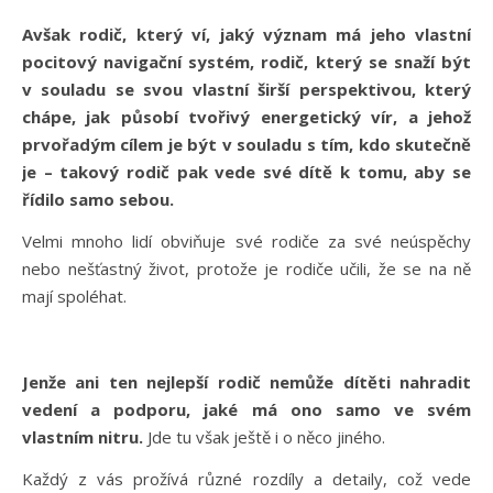
Avšak rodič, který ví, jaký význam má jeho vlastní
pocitový navigační systém, rodič, který se snaží být
v souladu se svou vlastní širší perspektivou, který
chápe, jak působí tvořivý energetický vír, a jehož
prvořadým cílem je být v souladu s tím, kdo skutečně
je – takový rodič pak vede své dítě k tomu, aby se
řídilo samo sebou.
Velmi mnoho lidí obviňuje své rodiče za své neúspěchy
nebo nešťastný život, protože je rodiče učili, že se na ně
mají spoléhat.
Jenže ani ten nejlepší rodič nemůže dítěti nahradit
vedení a podporu, jaké má ono samo ve svém
vlastním nitru.
Jde tu však ještě i o něco jiného.
Každý z vás prožívá různé rozdíly a detaily, což vede