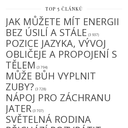
TOP 5 ČLÁNKŮ
JAK MŮŽETE MÍT ENERGII
BEZ ÚSILÍ A STÁLE
(3 937)
POZICE JAZYKA, VÝVOJ
OBLIČEJE A PROPOJENÍ S
TĚLEM
(3 794)
MŮŽE BŮH VYPLNIT
ZUBY?
(3 728)
NÁPOJ PRO ZÁCHRANU
JATER
(3 707)
SVĚTELNÁ RODINA