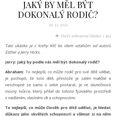
JAKÝ BY MĚL BÝT
DOKONALÝ RODIČ?
19. 12. 2022
Počet zobrazení článku:
1 464
Tato ukázka je z knihy Klíč ke všem vztahům od autorů
Esther a Jerry Hicks.
Jerry: Jaký by podle vás měl být dokonalý rodič?
Abraham:
To nejlepší, co může rodič pro své dítě udělat,
je pochopit, že toto dítě, přestože je zatím maličké a
neschopné se samo o sebe postarat, je ve skutečnosti
mocný tvůrce, který přišel do tohoto fyzického prostředí
s nadšením, vlastními cíli a schopnostmi.
To nejlepší, co může člověk pro dítě udělat, je hledat
důkazy jeho skvělých schopností a všímat si na něm