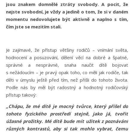
jsou znakem domnělé ztráty svobody. A pocit, že
nejste svobodní, je vždy a jedině o tom, že si v daném
momentu nedovolujete být aktivně a naplno s tím,
čím jste se mezitím stali.
Je zajímavé, že přístup většiny rodičů – vnímání světa,
hodnocení a posuzování, dělení věcí na dobré a špatné,
správné a nesprávné, snaha naučit dítě bojovat
s nežádoucím – je pravý opak toho, co měli jak rodiče, tak
děti v úmyslu ještě před tím, než přišli do tohoto života.
Podle nás by měl být radostný a hodnotný rodičovský
přístup takový:
„Chápu, že mé dítě je mocný tvůrce, který přišel do
tohoto fyzického prostředí stejně, jako já, tvořit
úžasné prožitky. Mé dítě bude mít užitek z poznávání
různých kontrastů, aby si tak mohlo vybrat, čemu