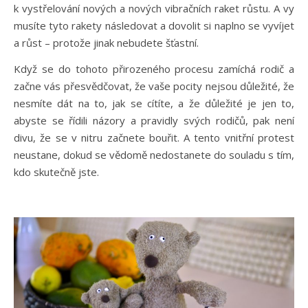
k vystřelování nových a nových vibračních raket růstu. A vy
musíte tyto rakety následovat a dovolit si naplno se vyvíjet
a růst – protože jinak nebudete šťastní.
Když se do tohoto přirozeného procesu zamíchá rodič a
začne vás přesvědčovat, že vaše pocity nejsou důležité, že
nesmíte dát na to, jak se cítíte, a že důležité je jen to,
abyste se řídili názory a pravidly svých rodičů, pak není
divu, že se v nitru začnete bouřit. A tento vnitřní protest
neustane, dokud se vědomě nedostanete do souladu s tím,
kdo skutečně jste.