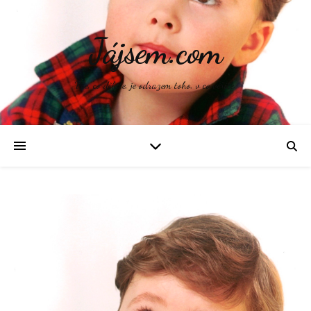
Jájsem.com
Vše, co děláte, je odrazem toho, v co věříte.