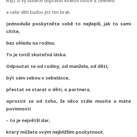
když si vy budete dopřávat kvalitní ovoce a zeleninu
a vaše děti budou jíst ten brak.
Jednoduše poskytněte sobě to nejlepší, jak to sami
cítíte,
bez ohledu na rodinu.
To je totiž skutečná láska.
Odpoutat se od rodiny, od manžela, od dětí,
být sám sebou v sebelásce,
přestat se starat o děti, o partnera,
oprostit se od toho, že něco stále musíte a máte
povinnosti
– to je největší dar,
který můžete svým nejbližším poskytnout.