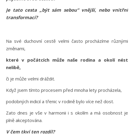
Je tato cesta „být sám sebou“ vnější, nebo vnitřní
transformací?
Na své duchovní cestě velmi často procházíme různými
změnami,
které v počátcích může naše rodina a okolí nést
nelibě,
či je může velmi dráždit.
Když jsem tímto procesem před mnoha lety procházela,
podobných indicií a třenic v rodině bylo více než dost.
Zato dnes je vše v harmonii i s okolím a má osobnost je
plně akceptována.
V čem tkví ten rozdíl?