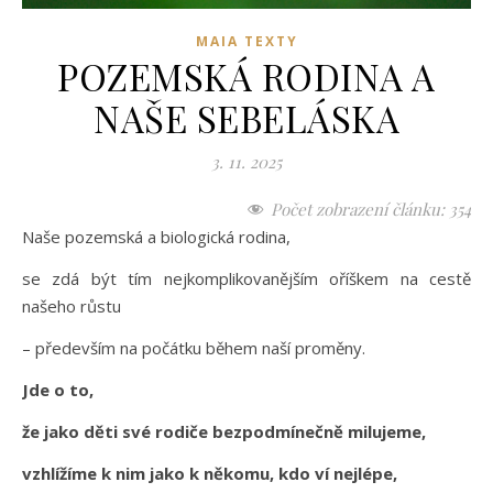
MAIA TEXTY
POZEMSKÁ RODINA A
NAŠE SEBELÁSKA
3. 11. 2025
Počet zobrazení článku:
354
Naše pozemská a biologická rodina,
se zdá být tím nejkomplikovanějším oříškem na cestě
našeho růstu
– především na počátku během naší proměny.
Jde o to,
že jako děti své rodiče bezpodmínečně milujeme,
vzhlížíme k nim jako k někomu, kdo ví nejlépe,