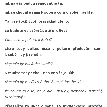
jak na vás budou reagovat je ta,
jak se chováte sami k sobě a co si o sobě myslíte.
Tam se totiž tvoří prazáklad všeho,
co budete ve svém životě prožívat.
Cítíte úctu a pokoru k Bohu?
Ciťte tedy velkou úctu a pokoru především sami
k sobě – vy jste Bůh.
Napadlo by vás Boha soudit?
Nesuďte tedy sebe – neb ve vás je Bůh.
Napadlo by vás říci o Bohu, že není dost hezký,
že neumí to a to, že je blbý, hloupý, nemocný, neznalý,
neschopný?
Přestaňte to říkat o sobě (i v myšlenkách), protože