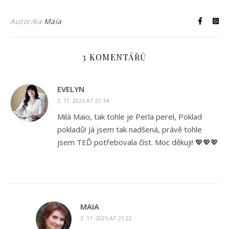
Autor/ka
Maia
3 KOMENTÁŘŮ
EVELYN
3. 11. 2025 AT 21:14
Milá Maio, tak tohle je Perla perel, Poklad
pokladů! Já jsem tak nadšená, právě tohle
jsem TEĎ potřebovala číst. Moc děkuji! 💖💖💖
MAIA
3. 11. 2025 AT 21:22