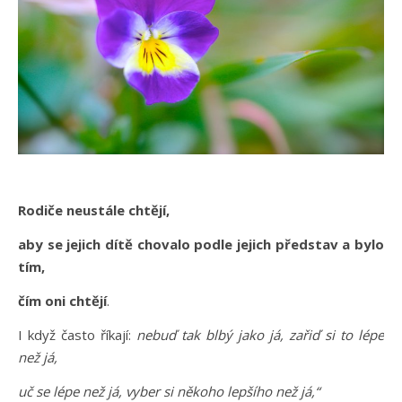
Rodiče neustále chtějí,
aby se jejich dítě chovalo podle jejich představ a bylo
tím,
čím oni chtějí
.
I když často říkají:
nebuď tak blbý jako já, zařiď si to lépe
než já,
uč se lépe než já, vyber si někoho lepšího než já,“