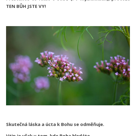
TEN BŮH JSTE VY!
Skutečná láska a úcta k Bohu se odměňuje.
Vtip je však v tom, kde Boha hledáte.