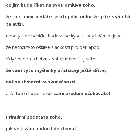
co jim bude říkat na svou omluvu toho,
že si s nimi nedáte jejich jídlo nebo že jste vyhodili
televizi,
nebo jak se babička bude zase kyselit, když dám najevo,
že nechci tyto ošklivé sladkosti pro děti apod.
Když budete chvilku k sobě upřímní, zjistíte,
že vám tyto myšlenky přicházejí ještě dříve,
než se zhmotní ve skutečnosti
a že toto chování okolí
sami předem očekáváte!
Primární podstata toho,
jak se k vám budou lidé chovat,