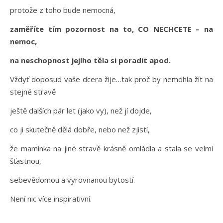
protože z toho bude nemocná,
zaměříte tím pozornost na to, CO NECHCETE – na
nemoc,
na neschopnost jejího těla si poradit apod.
Vždyť doposud vaše dcera žije…tak proč by nemohla žít na
stejné stravě
ještě dalších pár let (jako vy), než jí dojde,
co ji skutečně dělá dobře, nebo než zjistí,
že maminka na jiné stravě krásně omládla a stala se velmi
šťastnou,
sebevědomou a vyrovnanou bytostí.
Není nic více inspirativní.