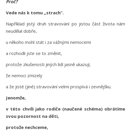
Proč?
Vede nás k tomu „strach“.
Například jistý druh stravování po jistou část života nám
neudělal dobře,
u někoho mohl stát i za vážnými nemocemi
a rozhodli jste se to změnit,
protože zkušenosti jiných lidí jasně ukazují,
že nemoci zmizely
a že jisté (jiné) stravování velmi prospívá i zevnějšku.
Jenomže,
v této chvíli jako rodiče (naučené schéma) obrátíme
svou pozornost na děti,
protože nechceme,