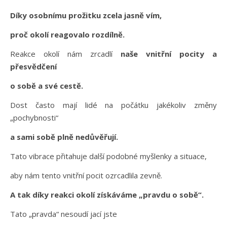
Díky osobnímu prožitku zcela jasně vím,
proč okolí reagovalo rozdílně.
Reakce okolí nám zrcadlí
naše vnitřní pocity a
přesvědčení
o sobě a své cestě.
Dost často mají lidé na počátku jakékoliv změny
„pochybnosti“
a sami sobě plně nedůvěřují.
Tato vibrace přitahuje další podobné myšlenky a situace,
aby nám tento vnitřní pocit ozrcadlila zevně.
A tak díky reakci okolí získáváme „pravdu o sobě“.
Tato „pravda“ nesoudí jací jste