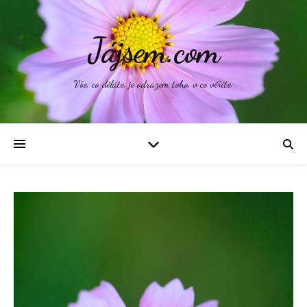
Jájsem.com
Vše, co děláte, je odrazem toho, v co věříte.