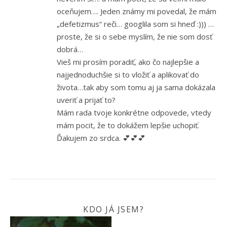
oceňujem…. Jeden známy mi povedal, že mám
„defetizmus“ reči… googlila som si hneď :))) …
proste, že si o sebe myslím, že nie som dosť
dobrá…
Vieš mi prosím poradiť, ako čo najlepšie a
najjednoduchšie si to vložiť a aplikovať do
života…tak aby som tomu aj ja sama dokázala
uveriť a prijať to?
Mám rada tvoje konkrétne odpovede, vtedy
mám pocit, že to dokážem lepšie uchopiť.
Ďakujem zo srdca. 💕💕💕
KDO JÁ JSEM?