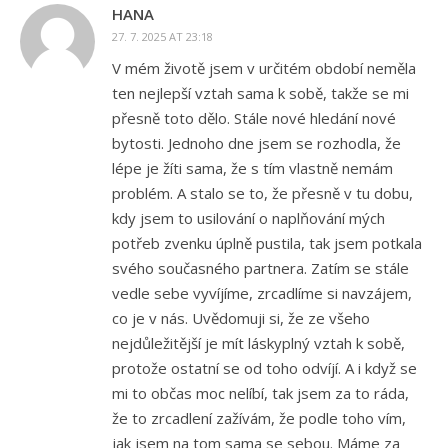
HANA
27. 7. 2025 AT 23:18
V mém životě jsem v určitém období neměla
ten nejlepší vztah sama k sobě, takže se mi
přesně toto dělo. Stále nové hledání nové
bytosti. Jednoho dne jsem se rozhodla, že
lépe je žíti sama, že s tím vlastně nemám
problém. A stalo se to, že přesně v tu dobu,
kdy jsem to usilování o naplňování mých
potřeb zvenku úplně pustila, tak jsem potkala
svého současného partnera. Zatím se stále
vedle sebe vyvíjíme, zrcadlíme si navzájem,
co je v nás. Uvědomuji si, že ze všeho
nejdůležitější je mít láskyplný vztah k sobě,
protože ostatní se od toho odvíjí. A i když se
mi to občas moc nelíbí, tak jsem za to ráda,
že to zrcadlení zažívám, že podle toho vím,
jak jsem na tom sama se sebou. Máme za