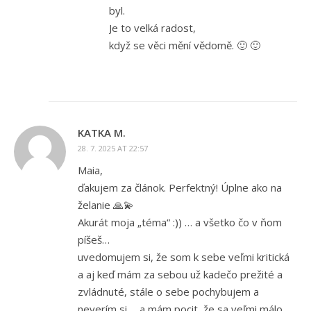
byl.
Je to velká radost,
když se věci mění vědomě. 🙂 🙂
KATKA M.
28. 7. 2025 AT 22:57
Maia,
ďakujem za článok. Perfektný! Úplne ako na
želanie 🙏💫
Akurát moja „téma“ :)) … a všetko čo v ňom
píšeš…
uvedomujem si, že som k sebe veľmi kritická
a aj keď mám za sebou už kadečo prežité a
zvládnuté, stále o sebe pochybujem a
neverím si…. a mám pocit, že sa veľmi málo