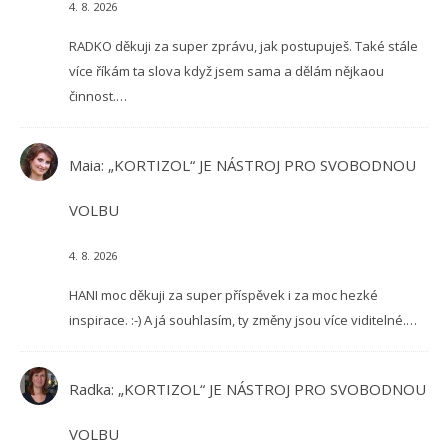
4. 8. 2026
RADKO děkuji za super zprávu, jak postupuješ. Také stále
více říkám ta slova když jsem sama a dělám nějkaou
činnost.…
Maia
:
„KORTIZOL“ JE NÁSTROJ PRO SVOBODNOU
VOLBU
4. 8. 2026
HANI moc děkuji za super příspěvek i za moc hezké
inspirace. :-) A já souhlasím, ty změny jsou více viditelné.…
Radka
:
„KORTIZOL“ JE NÁSTROJ PRO SVOBODNOU
VOLBU