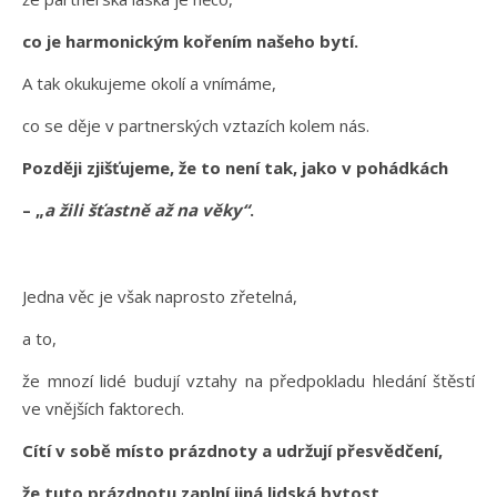
co je harmonickým kořením našeho bytí.
A tak okukujeme okolí a vnímáme,
co se děje v partnerských vztazích kolem nás.
Později zjišťujeme, že to není tak, jako v pohádkách
– „
a žili šťastně až na věky“
.
Jedna věc je však naprosto zřetelná,
a to,
že mnozí lidé budují vztahy na předpokladu hledání štěstí
ve vnějších faktorech.
Cítí v sobě místo prázdnoty a udržují přesvědčení,
že tuto prázdnotu zaplní jiná lidská bytost,