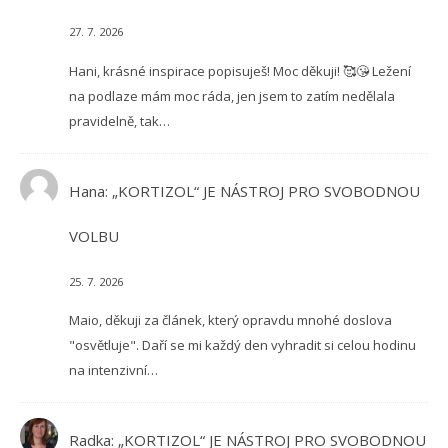
27. 7. 2026
Hani, krásné inspirace popisuješ! Moc děkuji! 🥰😘 Ležení
na podlaze mám moc ráda, jen jsem to zatím nedělala
pravidelně, tak…
Hana
:
„KORTIZOL“ JE NÁSTROJ PRO SVOBODNOU
VOLBU
25. 7. 2026
Maio, děkuji za článek, který opravdu mnohé doslova
"osvětluje". Daří se mi každý den vyhradit si celou hodinu
na intenzivní…
Radka
:
„KORTIZOL“ JE NÁSTROJ PRO SVOBODNOU