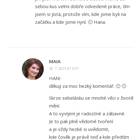
sebou kus velmi dobře odvedené práce, tím
jsem si jistá, protože vím, kde jsme byli na
začátku a kde jsme nyní. 🙂 Hana.
MAIA
28. 7. 2025 AT 0:01
HANI
děkuji za moc hezký komentář. 🙂 🙂
Skrze sebelásku se mnohé věci v životě
mění.
A to vyvíjení je radostné a zábavné.
Je to pak plně vědomé tvoření
a je vždy hezké si uvědomit,
kde čověk je právě teď a kde předtím