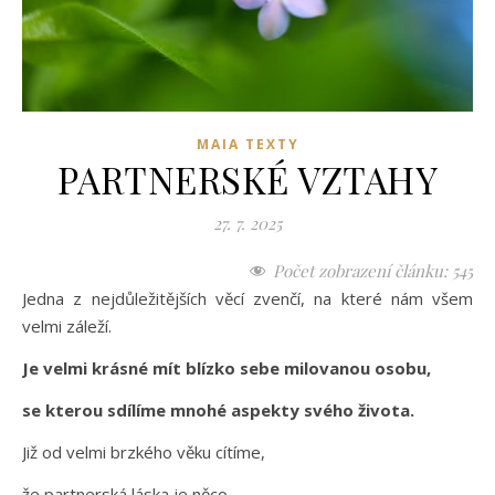
MAIA TEXTY
PARTNERSKÉ VZTAHY
27. 7. 2025
Počet zobrazení článku:
545
Jedna z nejdůležitějších věcí zvenčí, na které nám všem
velmi záleží.
Je velmi krásné mít blízko sebe milovanou osobu,
se kterou sdílíme mnohé aspekty svého života.
Již od velmi brzkého věku cítíme,
že partnerská láska je něco,