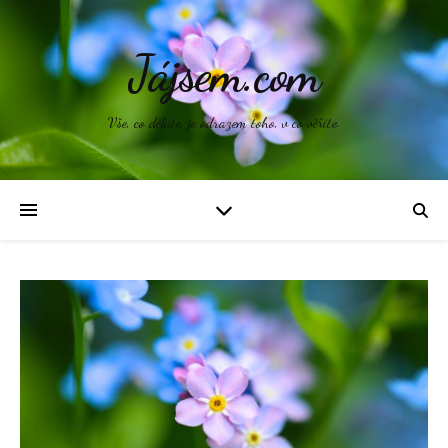
Jájsem.com
Vše, co děláte, je odrazem toho, v co věříte.