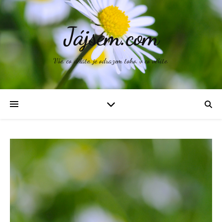
Jájsem.com
Vše, co děláte, je odrazem toho, v co věříte.