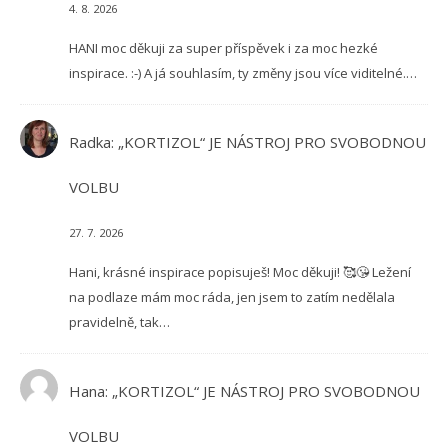
4. 8. 2026
HANI moc děkuji za super příspěvek i za moc hezké
inspirace. :-) A já souhlasím, ty změny jsou více viditelné.…
Radka
:
„KORTIZOL“ JE NÁSTROJ PRO SVOBODNOU
VOLBU
27. 7. 2026
Hani, krásné inspirace popisuješ! Moc děkuji! 🥰😘 Ležení
na podlaze mám moc ráda, jen jsem to zatím nedělala
pravidelně, tak…
Hana
:
„KORTIZOL“ JE NÁSTROJ PRO SVOBODNOU
VOLBU