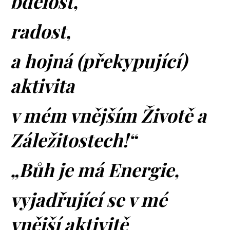
bdělost,
radost,
a hojná (překypující)
aktivita
v mém vnějším Životě a
Záležitostech!“
„Bůh je má Energie,
vyjadřující se v mé
vnější aktivitě