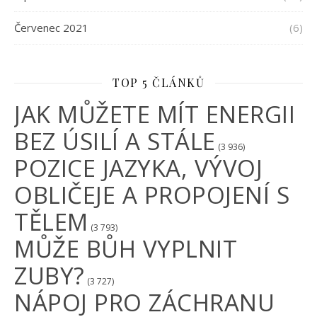
Červenec 2021
(6)
TOP 5 ČLÁNKŮ
JAK MŮŽETE MÍT ENERGII
BEZ ÚSILÍ A STÁLE
(3 936)
POZICE JAZYKA, VÝVOJ
OBLIČEJE A PROPOJENÍ S
TĚLEM
(3 793)
MŮŽE BŮH VYPLNIT
ZUBY?
(3 727)
NÁPOJ PRO ZÁCHRANU