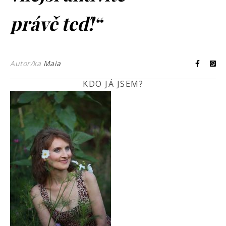
právě teď!“
Autor/ka
Maia
KDO JÁ JSEM?