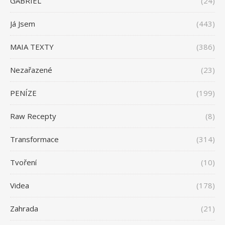
GABRIEL
(24)
Já Jsem
(443)
MAIA TEXTY
(386)
Nezařazené
(23)
PENÍZE
(199)
Raw Recepty
(8)
Transformace
(314)
Tvoření
(10)
Videa
(178)
Zahrada
(21)