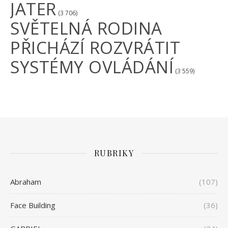
JATER
(3 706)
SVĚTELNÁ RODINA
PŘICHÁZÍ ROZVRÁTIT
SYSTÉMY OVLÁDÁNÍ
(3 559)
RUBRIKY
Abraham
(107)
Face Building
(36)