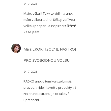
24. 7. 2026
Maio, děkuji! Taky to vidím a ano,
mám velkou touhu! Děkuji za Tvou
velkou podporu a inspiraci!!! 💖💖💖
Zase jsem…
Maia
:
„KORTIZOL“ JE NÁSTROJ
PRO SVOBODNOU VOLBU
24. 7. 2026
RADKO ano, o tom kortizolu máš
pravdu. :-) Jde hlavně o produkty. ;-)
Na druhou stranu, je to takové
upřesnění…