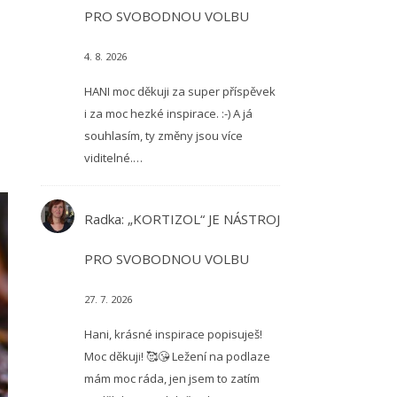
PRO SVOBODNOU VOLBU
4. 8. 2026
HANI moc děkuji za super příspěvek
i za moc hezké inspirace. :-) A já
souhlasím, ty změny jsou více
viditelné.…
Radka
:
„KORTIZOL“ JE NÁSTROJ
PRO SVOBODNOU VOLBU
27. 7. 2026
Hani, krásné inspirace popisuješ!
Moc děkuji! 🥰😘 Ležení na podlaze
mám moc ráda, jen jsem to zatím