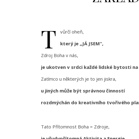
T
vůrčí oheň,
který je „JÁ JSEM“,
Zdroj Boha v nás,
je ukotven v srdci každé lidské bytosti na
Zatímco u některých je to jen jiskra,
u jiných může být správnou činností
rozdmýchán do kreativního tvořivého pl
Tato Přítomnost Boha = Zdroje,
je všudypřítomná Aktivita a Energie,