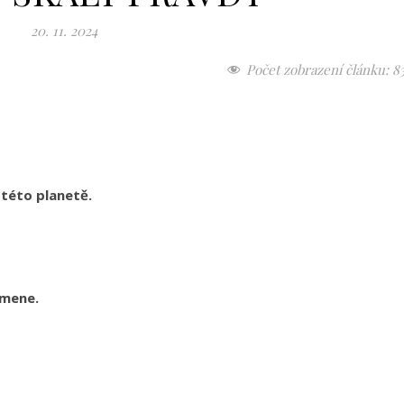
20. 11. 2024
Počet zobrazení článku:
8
 této planetě.
amene.