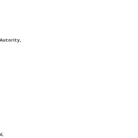
 Autority,
í,