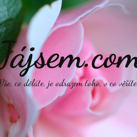
Jájsem.co
Vše, co děláte, je odrazem toho, v co věříte