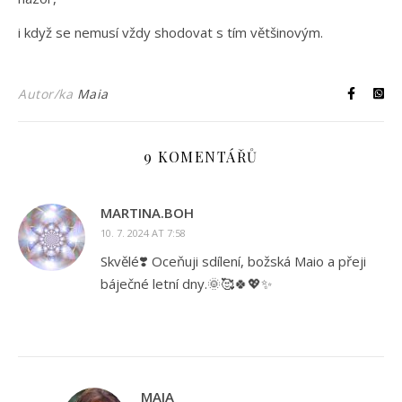
i když se nemusí vždy shodovat s tím většinovým.
Autor/ka
Maia
9 KOMENTÁŘŮ
MARTINA.BOH
10. 7. 2024 AT 7:58
Skvělé❣️ Oceňuji sdílení, božská Maio a přeji
báječné letní dny.🌞🥰🍀💖✨
MAIA