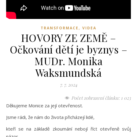
,
TRANSFORMACE
VIDEA
HOVORY ZE ZEMĚ –
Očkování dětí je byznys –
MUDr. Monika
Waksmundská
7. 7. 2024
Počet zobrazení článku:
1 023
Děkujeme Monice za její otevřenost.
Jsme rádi, že nám do života přicházejí lidé,
kteří se na základě zkoumání nebojí říct otevřeně svůj
názor,