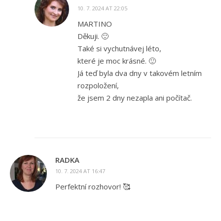
10. 7. 2024 AT 22:05
MARTINO
Děkuji. 🙂
Také si vychutnávej léto,
které je moc krásné. 🙂
Já teď byla dva dny v takovém letním
rozpoložení,
že jsem 2 dny nezapla ani počítač.
RADKA
10. 7. 2024 AT 16:47
Perfektní rozhovor! 🥰