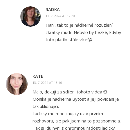
RADKA
11. 7. 2024 AT 12:20
Hani, tak to je nádherné rozuzlení
zkratky mudr. Nebylo by hezké, kdyby
toto platilo stále více🥰!
KATE
13. 7. 2024 AT 13:16
Maio, dekuji za sdileni tohoto videa 💞
Monika je nadherna Bytost a jeji povidani je
tak uklidnujici.
Ladicky me moc zaujaly uz v prvnim
rozhovoru, ale pak jsem na to pozapomnela.
Tak si jdu nyni s ohromnou radosti ladicky