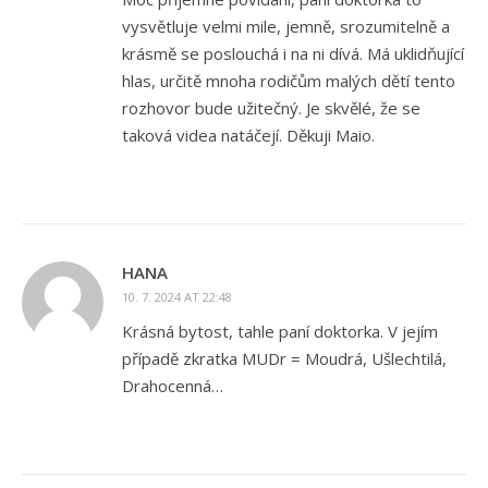
vysvětluje velmi mile, jemně, srozumitelně a
krásmě se poslouchá i na ni dívá. Má uklidňující
hlas, určitě mnoha rodičům malých dětí tento
rozhovor bude užitečný. Je skvělé, že se
taková videa natáčejí. Děkuji Maio.
HANA
10. 7. 2024 AT 22:48
Krásná bytost, tahle paní doktorka. V jejím
případě zkratka MUDr = Moudrá, Ušlechtilá,
Drahocenná…