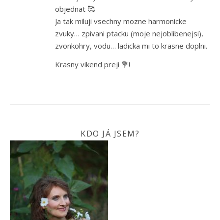
objednat 🥰
Ja tak miluji vsechny mozne harmonicke
zvuky… zpivani ptacku (moje nejoblibenejsi),
zvonkohry, vodu… ladicka mi to krasne doplni.
Krasny vikend preji 💐!
KDO JÁ JSEM?