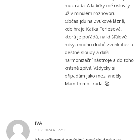
moc ráda! A ladičky mě oslovily
už v minulém rozhovoru.
Občas jdu na Zvukové lázně,
kde hraje Katka Ferlesová,
která je pořádá, na křišťálové
mísy, mnoho druhů zvonkoher a
deštné sloupy a další
harmonizační nástroje a do toho
krásně zpívá. Vždycky si
připadám jako mezi anděly.
Mám to moc ráda. 🥰
IVA
10. 7. 2024 AT 22:33
Moc příjemné povídání, paní doktorka to