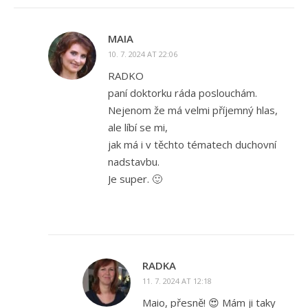
MAIA
10. 7. 2024 AT 22:06
RADKO
paní doktorku ráda poslouchám.
Nejenom že má velmi příjemný hlas,
ale líbí se mi,
jak má i v těchto tématech duchovní
nadstavbu.
Je super. 🙂
RADKA
11. 7. 2024 AT 12:18
Maio, přesně! 😍 Mám ji taky