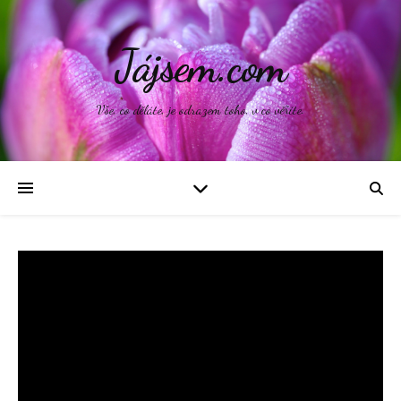
Jájsem.com
Vše, co děláte, je odrazem toho, v co věříte.