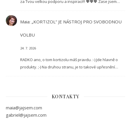
za Tvou velkou podporu a inspiraci!!! 💖💖💖 Zase jsem…
Maia
:
„KORTIZOL“ JE NÁSTROJ PRO SVOBODNOU
VOLBU
24. 7. 2026
RADKO ano, o tom kortizolu máš pravdu. :-) Jde hlavně o
produkty. ;-) Na druhou stranu, je to takové upřesnění…
KONTAKTY
maia@jajsem.com
gabriel@jajsem.com