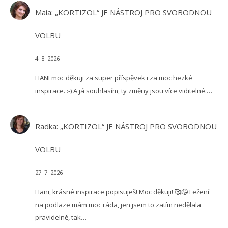
Maia
:
„KORTIZOL“ JE NÁSTROJ PRO SVOBODNOU
VOLBU
4. 8. 2026
HANI moc děkuji za super příspěvek i za moc hezké
inspirace. :-) A já souhlasím, ty změny jsou více viditelné.…
Radka
:
„KORTIZOL“ JE NÁSTROJ PRO SVOBODNOU
VOLBU
27. 7. 2026
Hani, krásné inspirace popisuješ! Moc děkuji! 🥰😘 Ležení
na podlaze mám moc ráda, jen jsem to zatím nedělala
pravidelně, tak…