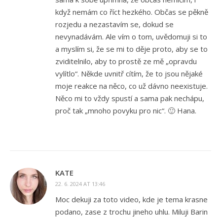
když nemám co říct hezkého. Občas se pěkně
rozjedu a nezastavím se, dokud se
nevynadávám. Ale vím o tom, uvědomuji si to
a myslím si, že se mi to děje proto, aby se to
zviditelnilo, aby to prostě ze mě „opravdu
vylítlo“. Někde uvnitř cítím, že to jsou nějaké
moje reakce na něco, co už dávno neexistuje.
Něco mi to vždy spustí a sama pak nechápu,
proč tak „mnoho povyku pro nic“. 🙂 Hana.
KATE
22. 6. 2024 AT 13:46
Moc dekuji za toto video, kde je tema krasne
podano, zase z trochu jineho uhlu. Miluji Barin