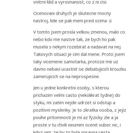
vnitrni klid a vyrovnanost, co z ni cisi.
Ocenovani druhych je skutecne mocny
nastroj, lide se pak meni pred ocima ☺️
V tomto jsem prosla velkou zmenou, malo co
nebo kdo me nastve tak, ze bych ho pak
musela s nekym rozebirat a nadavat na nej.
Takovych situaci je cim dal mene. Proto jsem
taky vicemene samotarka, protoze me uz
davno nebavi ucastnit se debatujicich krouzku
zamerujicich se na neprospesne.
Jen u jedne konkretni osoby, s kterou
prichazim velmi casto (nekolikrat tydne) do
styku, mi zatim nejde udrzet si odstup a
pozitivni myslenky. Je to zkratka osoba, z jejiz
pouhe pritomnosti je mi az fyzicky zle a ja
proste v tu chvili neumim ocenit vubec nic, i
kdyz vim, ze by to byla spravna cesta.