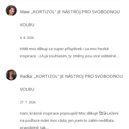
Maia
:
„KORTIZOL“ JE NÁSTROJ PRO SVOBODNOU
VOLBU
4. 8. 2026
HANI moc děkuji za super příspěvek i za moc hezké
inspirace. :-) A já souhlasím, ty změny jsou více viditelné.…
Radka
:
„KORTIZOL“ JE NÁSTROJ PRO SVOBODNOU
VOLBU
27. 7. 2026
Hani, krásné inspirace popisuješ! Moc děkuji! 🥰😘 Ležení
na podlaze mám moc ráda, jen jsem to zatím nedělala
pravidelně, tak…