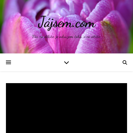
Jájsem.com
Vše, co děláte, je odrazem toho, v co věříte.