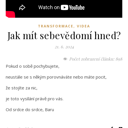
,
TRANSFORMACE
VIDEA
Jak mít sebevědomí hned?
21. 6. 2024
Počet zobrazení článku:
898
Pokud o sobě pochybujete,
neustále se s někým porovnáváte nebo máte pocit,
že stojíte za nic,
je toto vysílání právě pro vás.
Od srdce do srdce, Baru