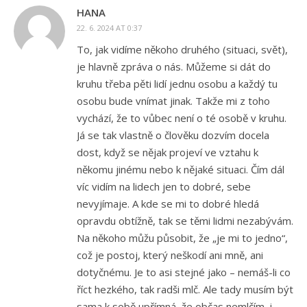
HANA
22. 6. 2024 AT 0:37
To, jak vidíme někoho druhého (situaci, svět),
je hlavně zpráva o nás. Můžeme si dát do
kruhu třeba pěti lidí jednu osobu a každý tu
osobu bude vnímat jinak. Takže mi z toho
vychází, že to vůbec není o té osobě v kruhu.
Já se tak vlastně o člověku dozvím docela
dost, když se nějak projeví ve vztahu k
někomu jinému nebo k nějaké situaci. Čím dál
víc vidím na lidech jen to dobré, sebe
nevyjímaje. A kde se mi to dobré hledá
opravdu obtížně, tak se těmi lidmi nezabývám.
Na někoho můžu působit, že „je mi to jedno“,
což je postoj, který neškodí ani mně, ani
dotyčnému. Je to asi stejné jako – nemáš-li co
říct hezkého, tak radši mlč. Ale tady musím být
sama k sobě upřímná, že občas nemlčím, i