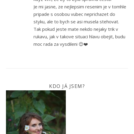
Je mi jasne, ze nejlepsim resenim je v tomhle
pripade s osobou vubec neprichazet do
styku, ale to bych se asi musela stehovat.
Tak pokud jeste mate nekdo nejaky trik v
rukavu, jak v takove situaci hlavu obejit, budu
moc rada za vysdileni 😊❤️
KDO JÁ JSEM?