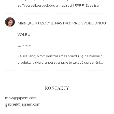
za Tvou velkou podporu a inspiraci!!! 💖💖💖 Zase jsem…
Maia
:
„KORTIZOL“ JE NÁSTROJ PRO SVOBODNOU
VOLBU
24. 7. 2026
RADKO ano, o tom kortizolu máš pravdu. :-) Jde hlavně o
produkty. ;-) Na druhou stranu, je to takové upřesnění…
KONTAKTY
maia@jajsem.com
gabriel@jajsem.com