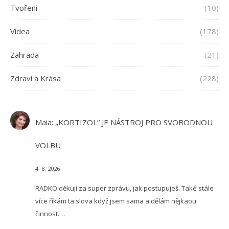
Tvoření
(10)
Videa
(178)
Zahrada
(21)
Zdraví a Krása
(228)
Maia
:
„KORTIZOL“ JE NÁSTROJ PRO SVOBODNOU
VOLBU
4. 8. 2026
RADKO děkuji za super zprávu, jak postupuješ. Také stále
více říkám ta slova když jsem sama a dělám nějkaou
činnost.…