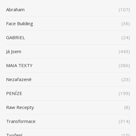
Abraham
(107)
Face Building
(36)
GABRIEL
(24)
Já Jsem
(443)
MAIA TEXTY
(386)
Nezařazené
(23)
PENÍZE
(199)
Raw Recepty
(8)
Transformace
(314)
Tvoření
(10)