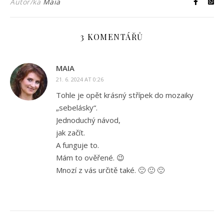
Autor/ka
Maia
3 KOMENTÁŘŮ
MAIA
21. 6. 2024 AT 0:26
Tohle je opět krásný střípek do mozaiky
„sebelásky“.
Jednoduchý návod,
jak začít.
A funguje to.
Mám to ověřené. 😉
Mnozí z vás určitě také. 🙂 🙂 🙂