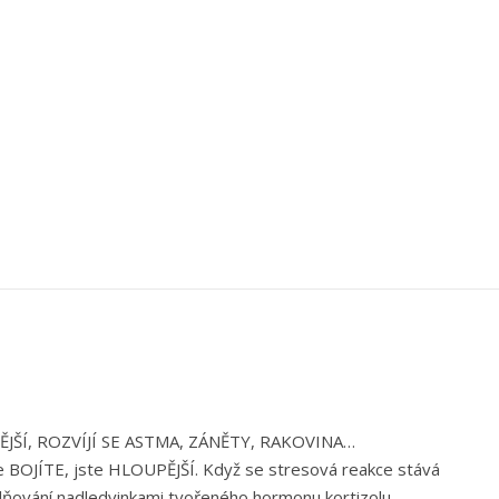
JŠÍ, ROZVÍJÍ SE ASTMA, ZÁNĚTY, RAKOVINA…
e BOJÍTE, jste HLOUPĚJŠÍ. Když se stresová reakce stává
lňování nadledvinkami tvořeného hormonu kortizolu.