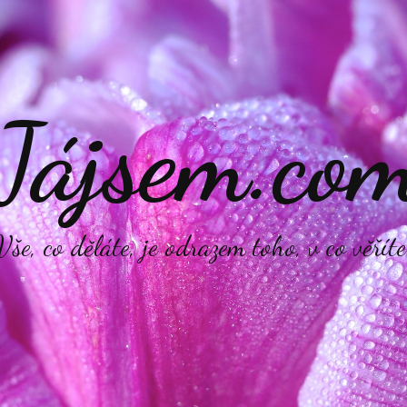
Jájsem.co
Vše, co děláte, je odrazem toho, v co věříte