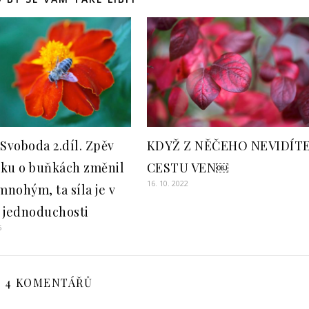
 Svoboda 2.díl. Zpěv
KDYŽ Z NĚČEHO NEVIDÍT
ku o buňkách změnil
CESTU VEN￼
16. 10. 2022
mnohým, ta síla je v
 jednoduchosti
5
4 KOMENTÁŘŮ