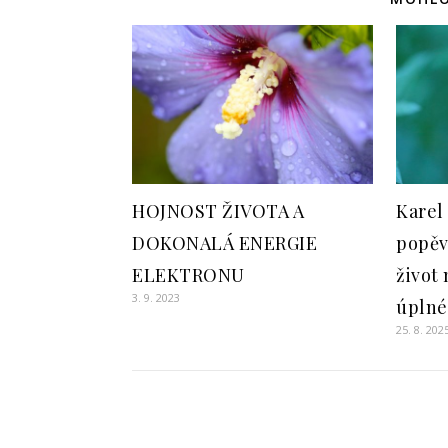
HOJNOST ŽIVOTA A
Karel
DOKONALÁ ENERGIE
popěv
ELEKTRONU
život 
3. 9. 2023
úplné
25. 8. 202