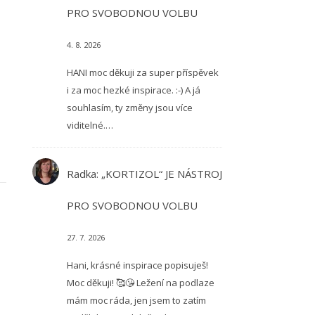
PRO SVOBODNOU VOLBU
4. 8. 2026
HANI moc děkuji za super příspěvek
i za moc hezké inspirace. :-) A já
souhlasím, ty změny jsou více
viditelné.…
Radka
:
„KORTIZOL“ JE NÁSTROJ
PRO SVOBODNOU VOLBU
27. 7. 2026
Hani, krásné inspirace popisuješ!
Moc děkuji! 🥰😘 Ležení na podlaze
mám moc ráda, jen jsem to zatím