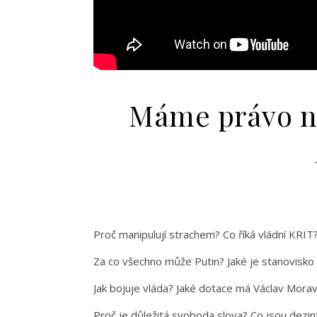
Máme právo na
Proč manipulují strachem? Co říká vládní KRIT?
Za co všechno může Putin? Jaké je stanovisko 
Jak bojuje vláda? Jaké dotace má Václav Mora
Proč je důležitá svoboda slova? Co jsou dezi