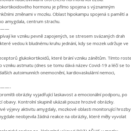
kokortikoidového hormonu je přímo spojena s významným
unkčními změnami v mozku. Oblast hipokampu spojená s pamětí a
ko amygdala, centrum strachu.
——
ívají ke vzniku pevně zapojených, se stresem svázaných drah
teré vedou k bludnému kruhu jednání, kdy se mozek udržuje ve
receptorů glukokortikoidů, které brání vzniku zánětům. Tímto rost
iko vzniku astmatu (dnes se tomu dává název Covid-19 a léčí se to
alších autoimunních onemocnění, kardiovaskulární nemoci,
——-
romítli obrázky vyjadřující laskavost a emocionální podporu, po
cí obavy. Kontrolní skupině ukázali pouze hrozivé obrázky.
zivé výjevy aktivitu amygdaly, mozkové oblasti monitorující hrozby
ygdale neobjevila žádná reakce na obrázky, které měly vyvolat