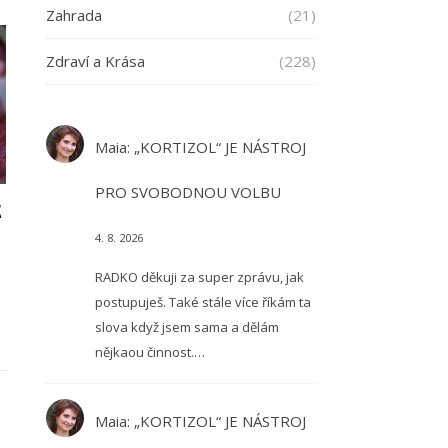
Zahrada
(21)
Zdraví a Krása
(228)
Maia
:
„KORTIZOL“ JE NÁSTROJ
PRO SVOBODNOU VOLBU
E
4. 8. 2026
RADKO děkuji za super zprávu, jak
postupuješ. Také stále více říkám ta
slova když jsem sama a dělám
nějkaou činnost.…
Maia
:
„KORTIZOL“ JE NÁSTROJ