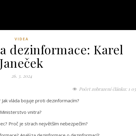
VIDEA
 dezinformace: Karel
Janeček
26. 3. 2024
Počet zobrazení článku:
1 0
 Jak vláda bojuje proti dezinformacím?
Ministerstvo vnitra?
vec? Proč je strach největším nebezpečím?
nformace? Analýza dezinformace o dezinformací?