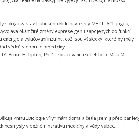
urologická reakce na „láskyplné výjevy“ POTLAČUJE v mozku
——–
 fyziologický stav hlubokého klidu navozený MEDITACÍ, jógou,
vyvolává okamžité změny exprese genů zapojených do funkcí
energie a vylučování inzulinu, což jsou výsledky, které by měly
z řad vědců v oboru biomedicíny.
Y: Bruce H. Lipton, Ph.D., zpracování textu + foto: Maia M.
ěkuji! Knihu „Biologie víry“ mám doma a četla jsem ji před pár let
cích nesmysly v běžném narativu medicíny a vědy vůbec…