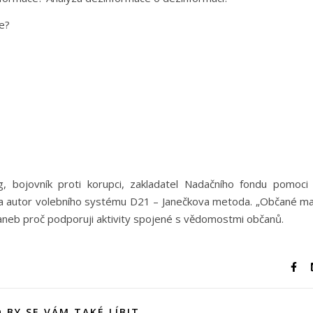
ce?
, bojovník proti korupci, zakladatel Nadačního fondu pomoci
tor a autor volebního systému D21 – Janečkova metoda. „Občané ma
 aneb proč podporuji aktivity spojené s vědomostmi občanů.
 BY SE VÁM TAKÉ LÍBIT