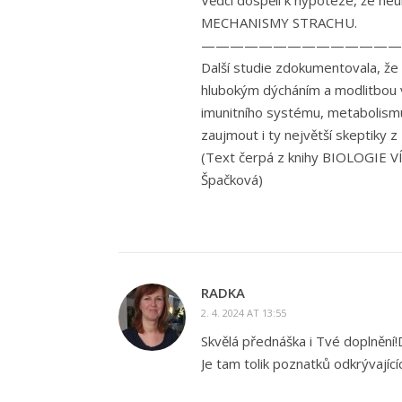
Vědci dospěli k hypotéze, že ne
MECHANISMY STRACHU.
——————————————
Další studie zdokumentovala, že
hlubokým dýcháním a modlitbou 
imunitního systému, metabolismu 
zaujmout i ty největší skeptiky 
(Text čerpá z knihy BIOLOGIE VÍR
Špačková)
RADKA
2. 4. 2024 AT 13:55
Skvělá přednáška i Tvé doplnění!D
Je tam tolik poznatků odkrývají