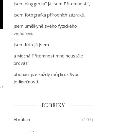
Jsem bloggerka“ Já Jsem Přítomnosti“,
Jsem fotografka přírodních zázraků,
Jsem umělkyně svého fyzického
vyjádření.
Jsem Kdo Já Jsem
a Mocná Přítomnost mne neustále
provází
obohacujíce každý můj krok Svou
Jedinečností.
30
RUBRIKY
Abraham
(107)