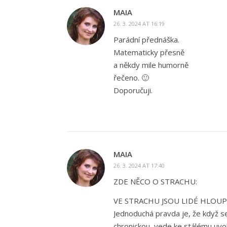
MAIA
26. 3. 2024 AT 16:19
Parádní přednáška.
Matematicky přesně
a někdy mile humorně
řečeno. 🙂
Doporučuji.
MAIA
26. 3. 2024 AT 17:40
ZDE NĚCO O STRACHU:
VE STRACHU JSOU LIDÉ HLOUPĚ
Jednoduchá pravda je, že když s
chronickou, vede ke stálému uvo