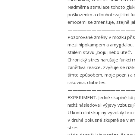
Nadměrná stimulace tohoto glu
poškozením a dlouhotrvajícími f
emocemi se zmenšuje, stejně ja
——————————————
Pozorované změny v mozku přisp
mezi hipokampem a amygdalou, k
stálém stavu „bojuj nebo uteč“.
Chronický stres narušuje funkci 
zánětlivá reakce, zvyšuje se riz
tímto způsobem, moje pozn.) a d
rakovina, diabetes.
——————————————
EXPERIMENT: Jedné skupině lidí p
nichž následovali výjevy vzbuzují
U kontrolní skupiny vyvolaly hro
V druhé pokusné skupině se v am
stres.