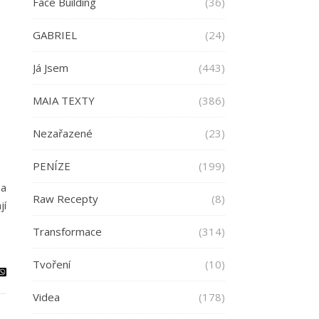
Face Building
(36)
GABRIEL
(24)
Já Jsem
(443)
MAIA TEXTY
(386)
Nezařazené
(23)
PENÍZE
(199)
 a
Raw Recepty
(8)
jí
Transformace
(314)
Tvoření
(10)
Videa
(178)