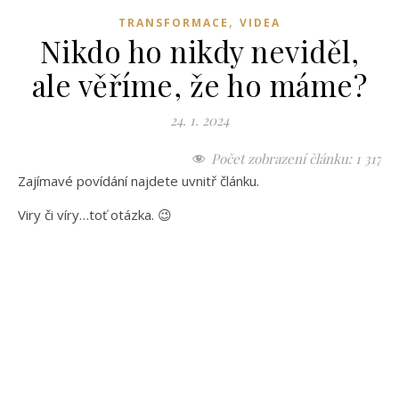
,
TRANSFORMACE
VIDEA
Nikdo ho nikdy neviděl,
ale věříme, že ho máme?
24. 1. 2024
Počet zobrazení článku:
1 317
Zajímavé povídání najdete uvnitř článku.
Viry či víry…toť otázka. 😉