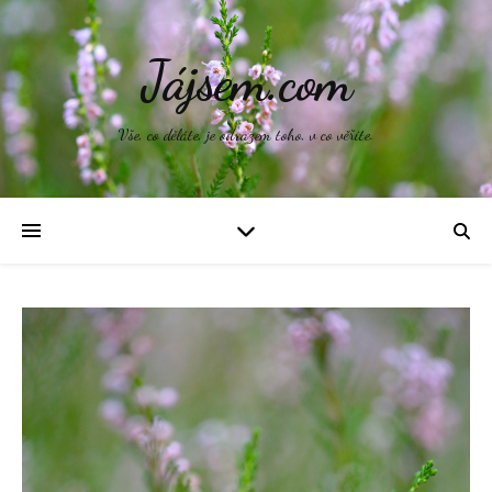
Jájsem.com
Vše, co děláte, je odrazem toho, v co věříte.