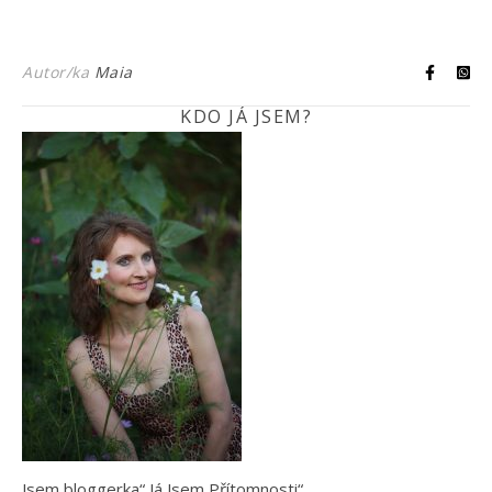
Autor/ka
Maia
KDO JÁ JSEM?
Jsem bloggerka“ Já Jsem Přítomnosti“,