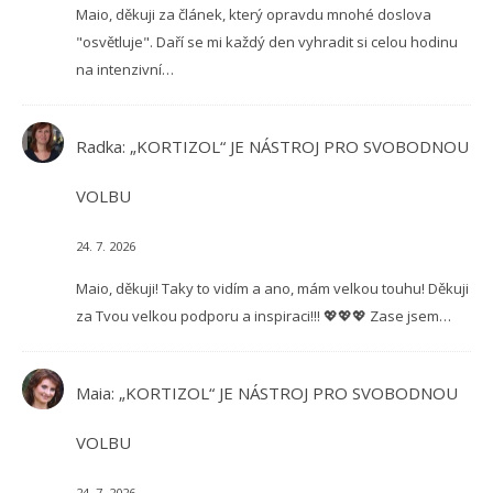
Maio, děkuji za článek, který opravdu mnohé doslova
"osvětluje". Daří se mi každý den vyhradit si celou hodinu
na intenzivní…
Radka
:
„KORTIZOL“ JE NÁSTROJ PRO SVOBODNOU
VOLBU
24. 7. 2026
Maio, děkuji! Taky to vidím a ano, mám velkou touhu! Děkuji
za Tvou velkou podporu a inspiraci!!! 💖💖💖 Zase jsem…
Maia
:
„KORTIZOL“ JE NÁSTROJ PRO SVOBODNOU
VOLBU
24. 7. 2026