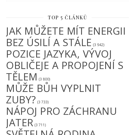
TOP 5 ČLÁNKŮ
JAK MŮŽETE MÍT ENERGII
BEZ ÚSILÍ A STÁLE
(3 942)
POZICE JAZYKA, VÝVOJ
OBLIČEJE A PROPOJENÍ S
TĚLEM
(3 800)
MŮŽE BŮH VYPLNIT
ZUBY?
(3 733)
NÁPOJ PRO ZÁCHRANU
JATER
(3 711)
SVĚTELNÁ RODINA