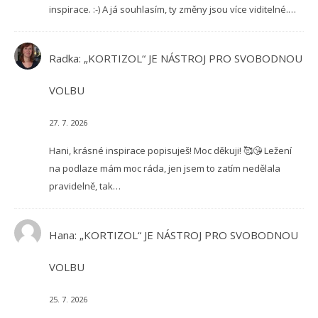
inspirace. :-) A já souhlasím, ty změny jsou více viditelné.…
Radka
:
„KORTIZOL“ JE NÁSTROJ PRO SVOBODNOU
VOLBU
27. 7. 2026
Hani, krásné inspirace popisuješ! Moc děkuji! 🥰😘 Ležení
na podlaze mám moc ráda, jen jsem to zatím nedělala
pravidelně, tak…
Hana
:
„KORTIZOL“ JE NÁSTROJ PRO SVOBODNOU
VOLBU
25. 7. 2026