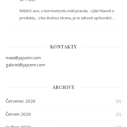
RADKO ano, o tom kortizolu máš pravdu. :-) Jde hlavně o
produkty. ;-) Na druhou stranu, je to takové upřesnění…
KONTAKTY
maia@jajsem.com
gabriel@jajsem.com
ARCHIVY
Červenec 2026
(6)
Červen 2026
(3)
Květen 2026
(4)