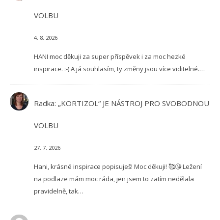
VOLBU
4. 8. 2026
HANI moc děkuji za super příspěvek i za moc hezké
inspirace. :-) A já souhlasím, ty změny jsou více viditelné.…
Radka
:
„KORTIZOL“ JE NÁSTROJ PRO SVOBODNOU
VOLBU
27. 7. 2026
Hani, krásné inspirace popisuješ! Moc děkuji! 🥰😘 Ležení
na podlaze mám moc ráda, jen jsem to zatím nedělala
pravidelně, tak…