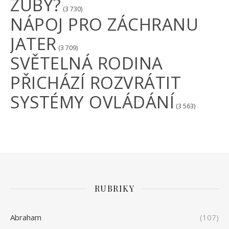
ZUBY?
(3 730)
NÁPOJ PRO ZÁCHRANU
JATER
(3 709)
SVĚTELNÁ RODINA
PŘICHÁZÍ ROZVRÁTIT
SYSTÉMY OVLÁDÁNÍ
(3 563)
RUBRIKY
Abraham
(107)