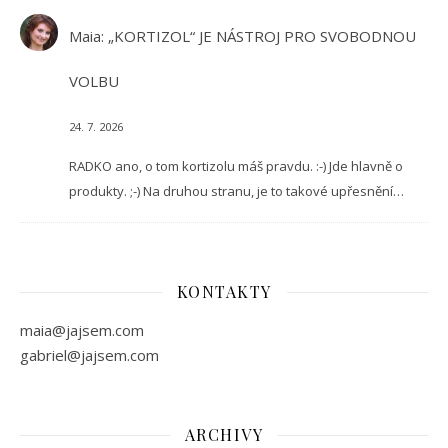
Maia
:
„KORTIZOL“ JE NÁSTROJ PRO SVOBODNOU
VOLBU
24. 7. 2026
RADKO ano, o tom kortizolu máš pravdu. :-) Jde hlavně o
produkty. ;-) Na druhou stranu, je to takové upřesnění…
KONTAKTY
maia@jajsem.com
gabriel@jajsem.com
ARCHIVY