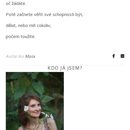
oč žádáte.
Poté začnete věřit své schopnosti být,
dělat, nebo mít cokoliv,
počem toužíte.
Autor/ka
Maia
KDO JÁ JSEM?