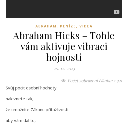
,
,
ABRAHAM
PENÍZE
VIDEA
Abraham Hicks – Tohle
vám aktivuje vibraci
hojnosti
20. 12. 2023
Počet zobrazení článku:
1 341
Svůj pocit osobní hodnoty
naleznete tak,
že umožníte Zákonu přitažlivosti
aby vám dal to,