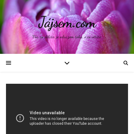
Jájsem.com
Vše, co děláte, je odrazem toho, v co věříte.