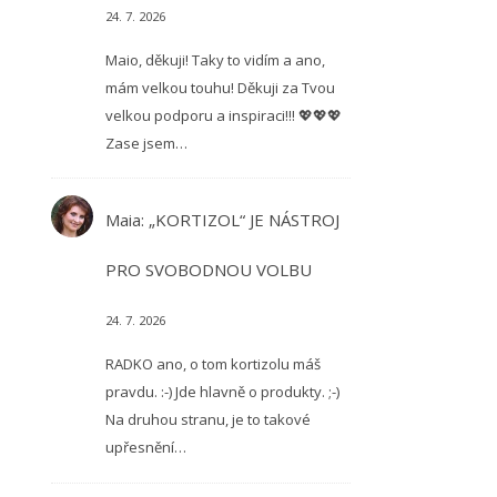
24. 7. 2026
Maio, děkuji! Taky to vidím a ano,
mám velkou touhu! Děkuji za Tvou
velkou podporu a inspiraci!!! 💖💖💖
Zase jsem…
Maia
:
„KORTIZOL“ JE NÁSTROJ
PRO SVOBODNOU VOLBU
24. 7. 2026
RADKO ano, o tom kortizolu máš
pravdu. :-) Jde hlavně o produkty. ;-)
Na druhou stranu, je to takové
upřesnění…