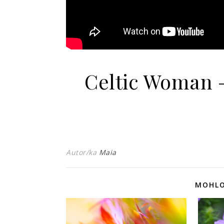
Celtic Woman –
Autor/ka
Maia
MOHLO