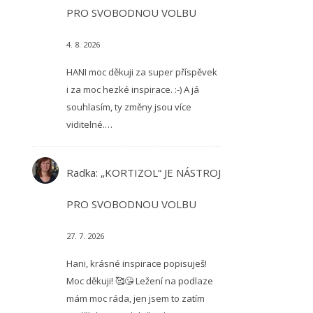
PRO SVOBODNOU VOLBU
4. 8. 2026
HANI moc děkuji za super příspěvek
i za moc hezké inspirace. :-) A já
souhlasím, ty změny jsou více
viditelné.…
Radka
:
„KORTIZOL“ JE NÁSTROJ
PRO SVOBODNOU VOLBU
27. 7. 2026
Hani, krásné inspirace popisuješ!
Moc děkuji! 🥰😘 Ležení na podlaze
mám moc ráda, jen jsem to zatím