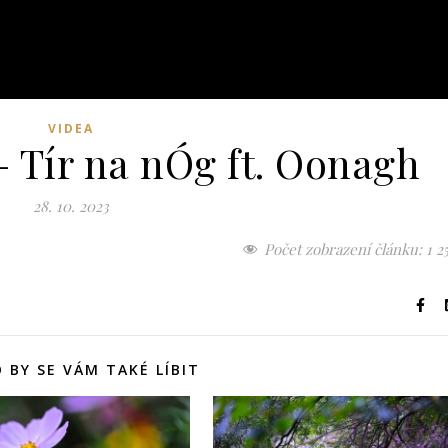
VIDEA
 Tír na nÓg ft. Oonagh
28. 10. 2023
Počet zobrazení článku:
1 2
 BY SE VÁM TAKÉ LÍBIT