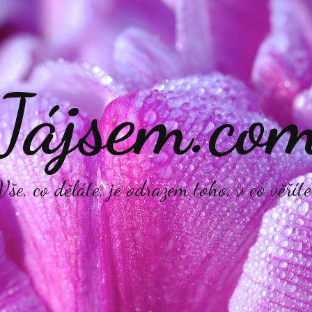
Jájsem.co
Vše, co děláte, je odrazem toho, v co věříte