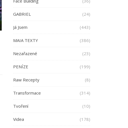
Face Building
(36)
GABRIEL
(24)
Já Jsem
(443)
MAIA TEXTY
(386)
Nezařazené
(23)
PENÍZE
(199)
Raw Recepty
(8)
Transformace
(314)
Tvoření
(10)
Videa
(178)