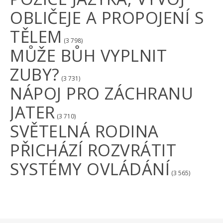
OBLIČEJE A PROPOJENÍ S
TĚLEM
(3 798)
MŮŽE BŮH VYPLNIT
ZUBY?
(3 731)
NÁPOJ PRO ZÁCHRANU
JATER
(3 710)
SVĚTELNÁ RODINA
PŘICHÁZÍ ROZVRÁTIT
SYSTÉMY OVLÁDÁNÍ
(3 565)