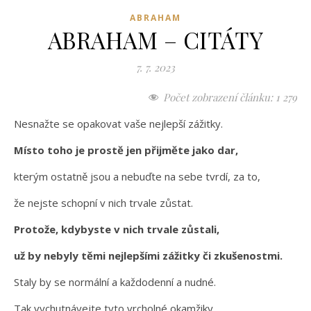
ABRAHAM
ABRAHAM – CITÁTY
7. 7. 2023
Počet zobrazení článku:
1 279
Nesnažte se opakovat vaše nejlepší zážitky.
Místo toho je prostě jen přijměte jako dar,
kterým ostatně jsou a nebuďte na sebe tvrdí, za to,
že nejste schopní v nich trvale zůstat.
Protože, kdybyste v nich trvale zůstali,
už by nebyly těmi nejlepšími zážitky či zkušenostmi.
Staly by se normální a každodenní a nudné.
Tak vychutnávejte tyto vrcholné okamžiky