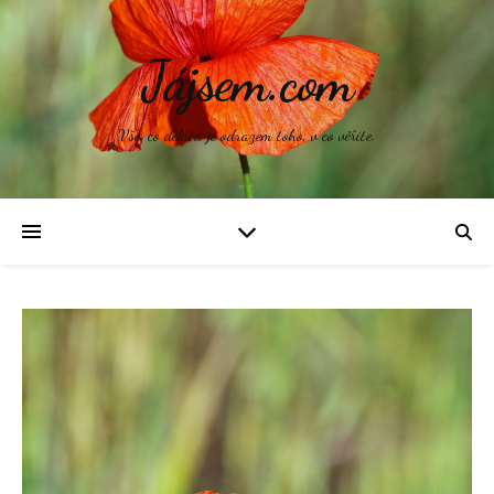
Jájsem.com
Vše, co děláte, je odrazem toho, v co věříte.