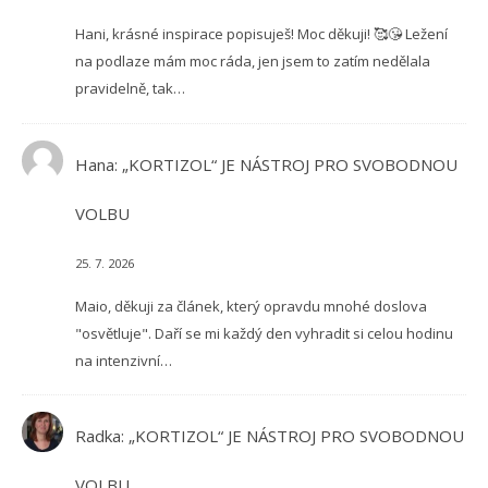
Hani, krásné inspirace popisuješ! Moc děkuji! 🥰😘 Ležení
na podlaze mám moc ráda, jen jsem to zatím nedělala
pravidelně, tak…
Hana
:
„KORTIZOL“ JE NÁSTROJ PRO SVOBODNOU
VOLBU
25. 7. 2026
Maio, děkuji za článek, který opravdu mnohé doslova
"osvětluje". Daří se mi každý den vyhradit si celou hodinu
na intenzivní…
Radka
:
„KORTIZOL“ JE NÁSTROJ PRO SVOBODNOU
VOLBU