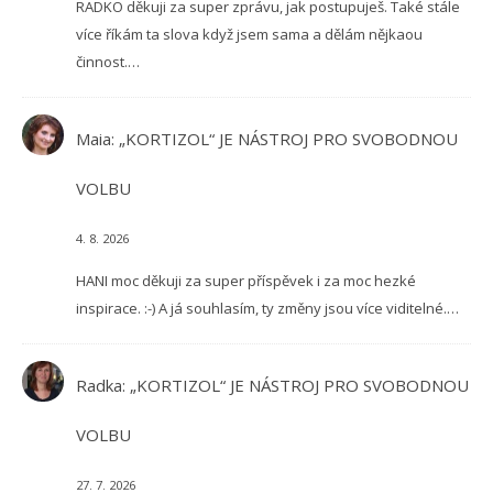
RADKO děkuji za super zprávu, jak postupuješ. Také stále
více říkám ta slova když jsem sama a dělám nějkaou
činnost.…
Maia
:
„KORTIZOL“ JE NÁSTROJ PRO SVOBODNOU
VOLBU
4. 8. 2026
HANI moc děkuji za super příspěvek i za moc hezké
inspirace. :-) A já souhlasím, ty změny jsou více viditelné.…
Radka
:
„KORTIZOL“ JE NÁSTROJ PRO SVOBODNOU
VOLBU
27. 7. 2026