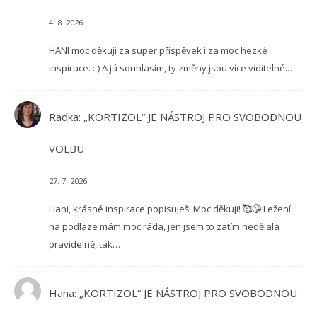
4. 8. 2026
HANI moc děkuji za super příspěvek i za moc hezké
inspirace. :-) A já souhlasím, ty změny jsou více viditelné.…
Radka
:
„KORTIZOL“ JE NÁSTROJ PRO SVOBODNOU
VOLBU
27. 7. 2026
Hani, krásné inspirace popisuješ! Moc děkuji! 🥰😘 Ležení
na podlaze mám moc ráda, jen jsem to zatím nedělala
pravidelně, tak…
Hana
:
„KORTIZOL“ JE NÁSTROJ PRO SVOBODNOU