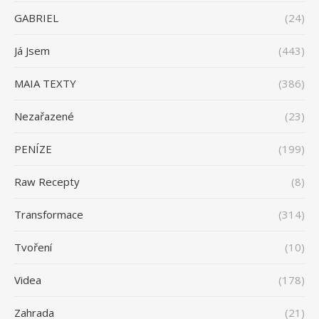
GABRIEL
(24)
Já Jsem
(443)
MAIA TEXTY
(386)
Nezařazené
(23)
PENÍZE
(199)
Raw Recepty
(8)
Transformace
(314)
Tvoření
(10)
Videa
(178)
Zahrada
(21)