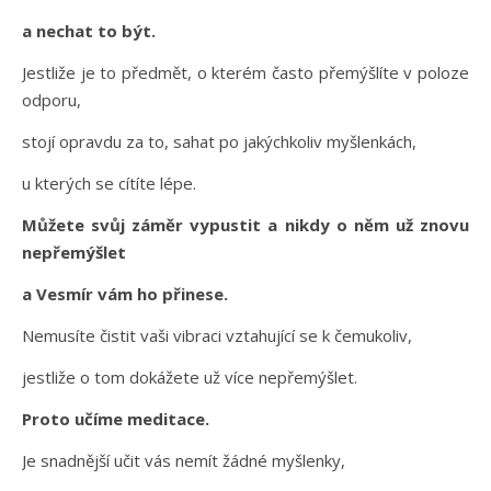
a nechat to být.
Jestliže je to předmět, o kterém často přemýšlíte v poloze
odporu,
stojí opravdu za to, sahat po jakýchkoliv myšlenkách,
u kterých se cítíte lépe.
Můžete svůj záměr vypustit a nikdy o něm už znovu
nepřemýšlet
a Vesmír vám ho přinese.
Nemusíte čistit vaši vibraci vztahující se k čemukoliv,
jestliže o tom dokážete už více nepřemýšlet.
Proto učíme meditace.
Je snadnější učit vás nemít žádné myšlenky,