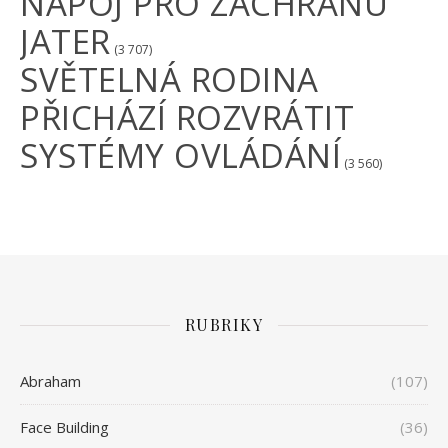
NÁPOJ PRO ZÁCHRANU
JATER
(3 707)
SVĚTELNÁ RODINA
PŘICHÁZÍ ROZVRÁTIT
SYSTÉMY OVLÁDÁNÍ
(3 560)
RUBRIKY
Abraham
(107)
Face Building
(36)