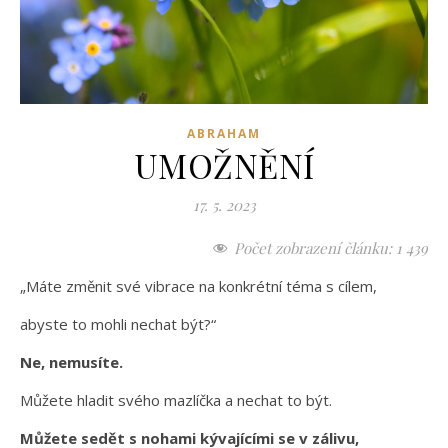
ABRAHAM
UMOŽNĚNÍ
17. 5. 2023
Počet zobrazení článku:
1 439
„Máte změnit své vibrace na konkrétní téma s cílem,
abyste to mohli nechat být?“
Ne, nemusíte.
Můžete hladit svého mazlíčka a nechat to být.
Můžete sedět s nohami kývajícími se v zálivu,