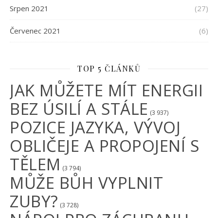
Srpen 2021
(27)
Červenec 2021
(6)
TOP 5 ČLÁNKŮ
JAK MŮŽETE MÍT ENERGII
BEZ ÚSILÍ A STÁLE
(3 937)
POZICE JAZYKA, VÝVOJ
OBLIČEJE A PROPOJENÍ S
TĚLEM
(3 794)
MŮŽE BŮH VYPLNIT
ZUBY?
(3 728)