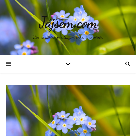
Jájsem.com
Vše, co děláte, je odrazem toho, v co věříte.