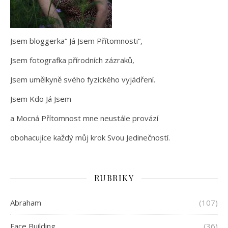
Jsem bloggerka“ Já Jsem Přítomnosti“,
Jsem fotografka přírodních zázraků,
Jsem umělkyně svého fyzického vyjádření.
Jsem Kdo Já Jsem
a Mocná Přítomnost mne neustále provází
obohacujíce každý můj krok Svou Jedinečností.
RUBRIKY
Abraham
(107)
Face Building
(36)