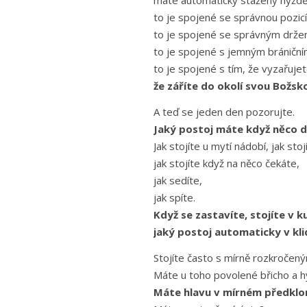
máte automaticky staženy hýždě 
to je spojené se správnou pozicí
to je spojené se správným držen
to je spojené s jemným bráničn
to je spojené s tím, že vyzařujete
že záříte do okolí svou Božs
A teď se jeden den pozorujte.
Jaký postoj máte když něco d
Jak stojíte u mytí nádobí, jak stojí
jak stojíte když na něco čekáte,
jak sedíte,
jak spíte.
Když se zastavíte, stojíte v 
jaký postoj automaticky v kl
Stojíte často s mírně rozkroče
Máte u toho povolené břicho a 
Máte hlavu v mírném předklo