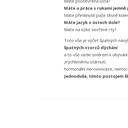
Máte pootevřená ústa?
Máte u práce s rukami jemně
Máte přimknuté paže těsně kole
Máte jazyk v ústech dole?
Máte na úzko sevřené rty?
Toto vše je výčet špatných návy
špatných vzorců dýchání
a to vše vede směrem k ubývání ži
zrychlenému stárnutí,
hormonální nerovnováze, nemoc
Jednoduše, tímto postojem šk