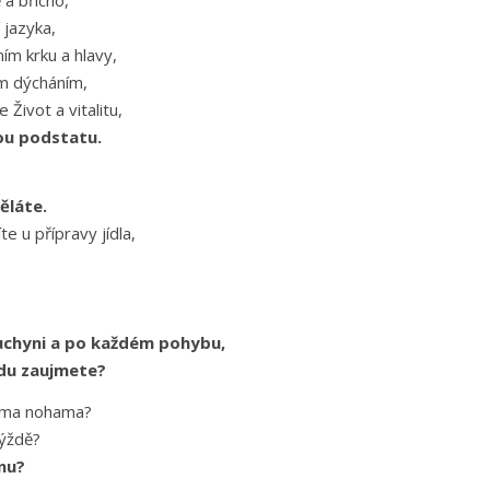
a břicho,
 jazyka,
ím krku a hlavy,
ím dýcháním,
 Život a vitalitu,
kou podstatu.
ěláte.
te u přípravy jídla,
kuchyni a po každém pohybu,
idu zaujmete?
nýma nohama?
hýždě?
nu?