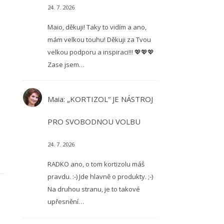
24. 7. 2026
Maio, děkuji! Taky to vidím a ano,
mám velkou touhu! Děkuji za Tvou
velkou podporu a inspiraci!!! 💖💖💖
Zase jsem…
Maia
:
„KORTIZOL“ JE NÁSTROJ
PRO SVOBODNOU VOLBU
24. 7. 2026
RADKO ano, o tom kortizolu máš
pravdu. :-) Jde hlavně o produkty. ;-)
Na druhou stranu, je to takové
upřesnění…