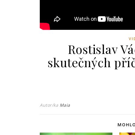
VI
Rostislav V
skutečných pří
Autor/ka
Maia
MOHLO