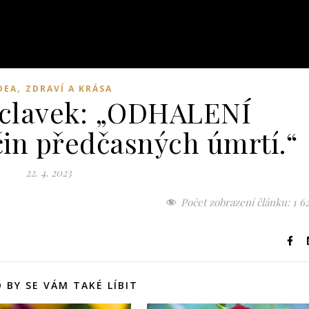
,
DEA
ZDRAVÍ A KRÁSA
áclavek: „ODHALENÍ
čin předčasných úmrtí.“
22. 4. 2023
Počet zobrazení článku:
1 6
 BY SE VÁM TAKÉ LÍBIT