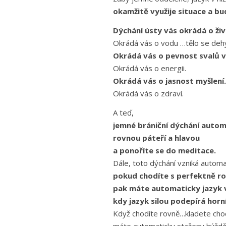
okamžitě využije situace a bu
Dýchání ústy vás okrádá o ži
Okrádá vás o vodu …tělo se deh
Okrádá vás o pevnost svalů v o
Okrádá vás o energii.
Okrádá vás o jasnost myšlení.
Okrádá vás o zdraví.
A teď,
jemné brániční dýchání autom
rovnou páteří a hlavou
a ponoříte se do meditace.
Dále, toto dýchání vzniká automa
pokud chodíte s perfektně ro
pak máte automaticky jazyk v
kdy jazyk silou podepírá horní
Když chodíte rovně…kladete chod