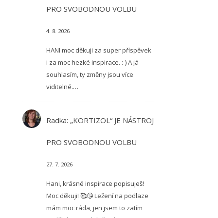
PRO SVOBODNOU VOLBU
4. 8. 2026
HANI moc děkuji za super příspěvek
i za moc hezké inspirace. :-) A já
souhlasím, ty změny jsou více
viditelné.…
Radka
:
„KORTIZOL“ JE NÁSTROJ
PRO SVOBODNOU VOLBU
27. 7. 2026
Hani, krásné inspirace popisuješ!
Moc děkuji! 🥰😘 Ležení na podlaze
mám moc ráda, jen jsem to zatím