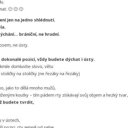
u.
at. 🙂 🙂 🙂
ení jen na jedno shlédnutí.
la.
ýchání… brániční, ne hrudní.
nosem, ne ústy.
 dokonalé pozici, vždy budete dýchat i ústy.
kmile domluvíte slovo, větu
stoličky na stoličky (ne řezáky na řezáky)
ko, jako to dělá mnoho mužů,
iženými koutky – tím pádem rty získávají svůj objem a hezký tvar,
ž budete tvrdit,
u v ústech,
ší pozici, rty jemně od sebe,