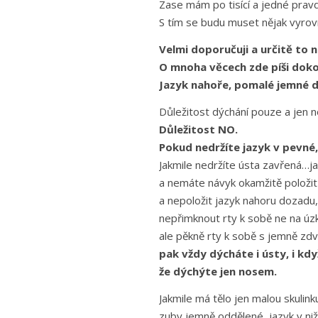
Zase mám po tisící a jedné pravd
S tím se budu muset nějak vyrovn
Velmi doporučuji a určitě to n
O mnoha věcech zde píši doko
Jazyk nahoře, pomalé jemné d
Důležitost dýchání pouze a jen 
Důležitost NO.
Pokud nedržíte jazyk v pevné,
Jakmile nedržíte ústa zavřená…ja
a nemáte návyk okamžitě položit 
a nepoložit jazyk nahoru dozadu,
nepřimknout rty k sobě ne na úz
ale pěkně rty k sobě s jemně zdv
pak vždy dýcháte i ústy, i kdy
že dýchýte jen nosem.
Jakmile má tělo jen malou skulink
zuby jemně oddělené, jazyk v niž