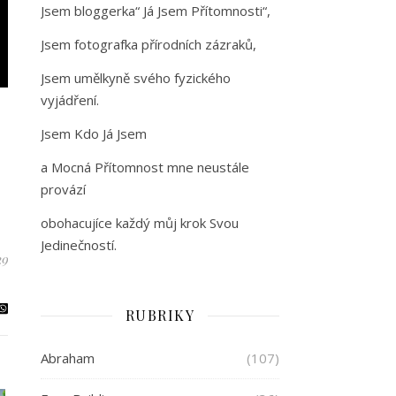
Jsem bloggerka“ Já Jsem Přítomnosti“,
Jsem fotografka přírodních zázraků,
Jsem umělkyně svého fyzického
vyjádření.
Jsem Kdo Já Jsem
a Mocná Přítomnost mne neustále
provází
obohacujíce každý můj krok Svou
Jedinečností.
29
RUBRIKY
Abraham
(107)