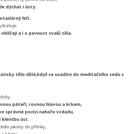
de dýchat i ústy.
votadárný NO.
ydratuje.
bličeji a i o pevnost svalů těla.
aticky tělo dělá,když se usadíte do meditačního sedu s
ticky,
vnou páteří, rovnou hlavou a krkem,
e správné pozici nahoře vzdadu,
 klentbu úst.
idla jakoby do přímky,