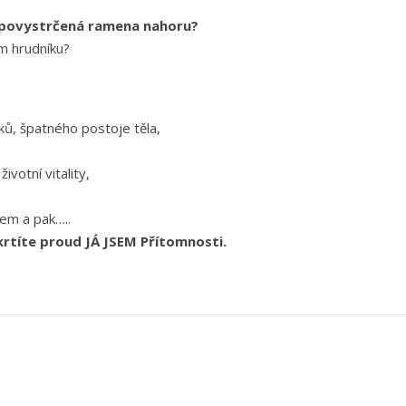
 povystrčená ramena nahoru?
m hrudníku?
ků, špatného postoje těla,
votní vitality,
em a pak…..
rtíte proud JÁ JSEM Přítomnosti.