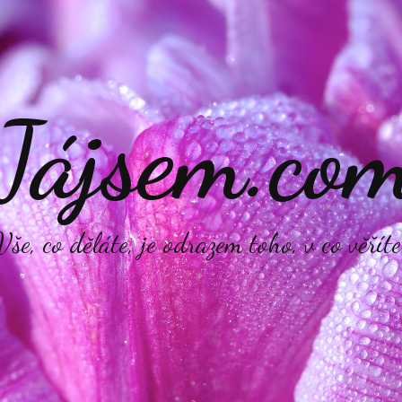
Jájsem.co
Vše, co děláte, je odrazem toho, v co věříte