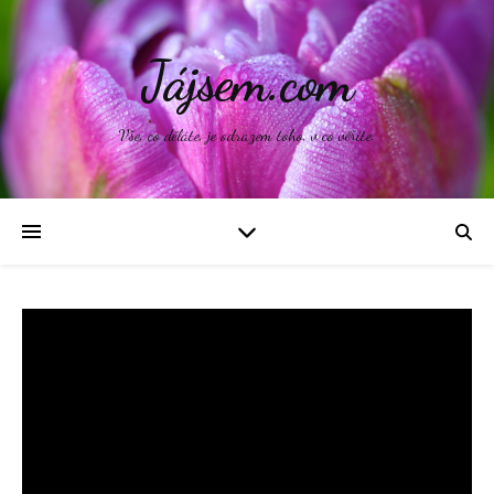
Jájsem.com
Vše, co děláte, je odrazem toho, v co věříte.