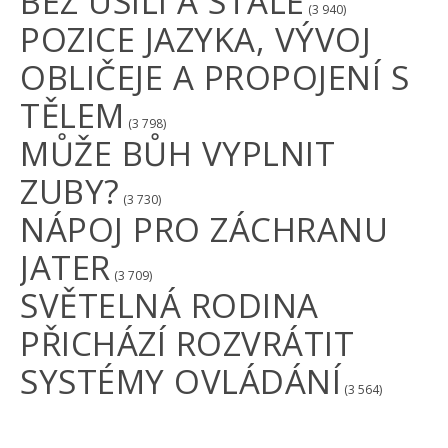
BEZ ÚSILÍ A STÁLE
(3 940)
POZICE JAZYKA, VÝVOJ
OBLIČEJE A PROPOJENÍ S
TĚLEM
(3 798)
MŮŽE BŮH VYPLNIT
ZUBY?
(3 730)
NÁPOJ PRO ZÁCHRANU
JATER
(3 709)
SVĚTELNÁ RODINA
PŘICHÁZÍ ROZVRÁTIT
SYSTÉMY OVLÁDÁNÍ
(3 564)