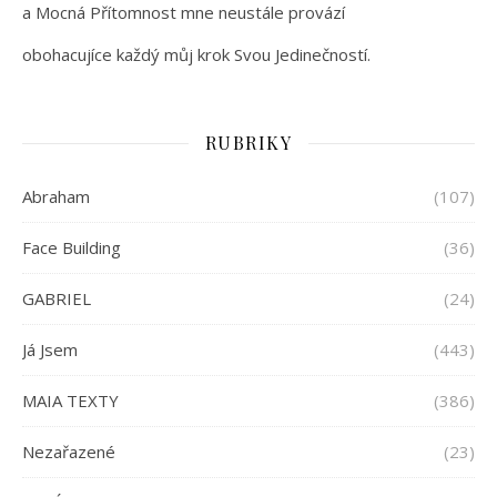
a Mocná Přítomnost mne neustále provází
obohacujíce každý můj krok Svou Jedinečností.
RUBRIKY
Abraham
(107)
Face Building
(36)
GABRIEL
(24)
Já Jsem
(443)
MAIA TEXTY
(386)
Nezařazené
(23)