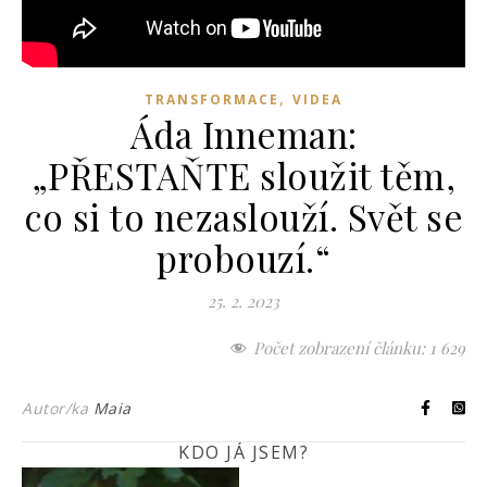
,
TRANSFORMACE
VIDEA
Áda Inneman:
„PŘESTAŇTE sloužit těm,
co si to nezaslouží. Svět se
probouzí.“
25. 2. 2023
Počet zobrazení článku:
1 629
Autor/ka
Maia
KDO JÁ JSEM?