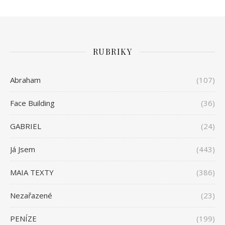
RUBRIKY
Abraham
(107)
Face Building
(36)
GABRIEL
(24)
Já Jsem
(443)
MAIA TEXTY
(386)
Nezařazené
(23)
PENÍZE
(199)