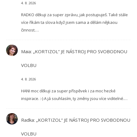
4. 8. 2026
RADKO děkuji za super zprávu, jak postupuješ. Také stále
více říkám ta slova když jsem sama a dělám nějkaou
činnost.…
Maia
:
„KORTIZOL“ JE NÁSTROJ PRO SVOBODNOU
VOLBU
4. 8. 2026
HANI moc děkuji za super příspěvek i za moc hezké
inspirace. :-) A já souhlasím, ty změny jsou více viditelné.…
Radka
:
„KORTIZOL“ JE NÁSTROJ PRO SVOBODNOU
VOLBU