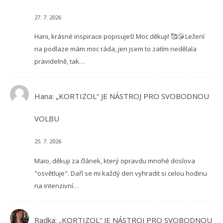
27. 7. 2026
Hani, krásné inspirace popisuješ! Moc děkuji! 🥰😘 Ležení
na podlaze mám moc ráda, jen jsem to zatím nedělala
pravidelně, tak…
Hana
:
„KORTIZOL“ JE NÁSTROJ PRO SVOBODNOU
VOLBU
25. 7. 2026
Maio, děkuji za článek, který opravdu mnohé doslova
"osvětluje". Daří se mi každý den vyhradit si celou hodinu
na intenzivní…
Radka
:
„KORTIZOL“ JE NÁSTROJ PRO SVOBODNOU