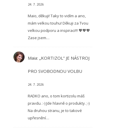
24. 7. 2026
Maio, děkuji! Taky to vidím a ano,
mám velkou touhu! Děkuji za Tvou
velkou podporu a inspiraci!!! 💖💖💖
Zase jsem…
Maia
:
„KORTIZOL“ JE NÁSTROJ
PRO SVOBODNOU VOLBU
24. 7. 2026
RADKO ano, o tom kortizolu máš
pravdu. :-) Jde hlavně o produkty. ;-)
Na druhou stranu, je to takové
upřesnění…