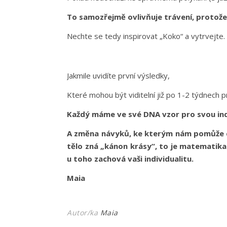
To samozřejmě ovlivňuje trávení, protože 
Nechte se tedy inspirovat „Koko“ a vytrvejte.
Jakmile uvidíte první výsledky,
Které mohou být viditelní již po 1-2 týdnech pr
Každý máme ve své DNA vzor pro svou indi
A změna návyků, ke kterým nám pomůže cíl
tělo zná „kánon krásy“, to je matematika 
u toho zachová vaši individualitu.
Maia
Autor/ka
Maia