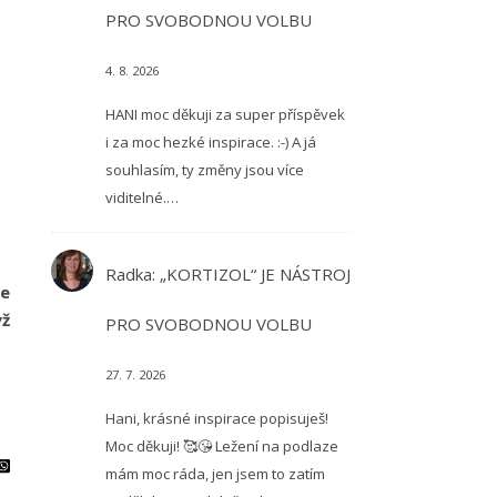
PRO SVOBODNOU VOLBU
4. 8. 2026
HANI moc děkuji za super příspěvek
i za moc hezké inspirace. :-) A já
souhlasím, ty změny jsou více
viditelné.…
Radka
:
„KORTIZOL“ JE NÁSTROJ
že
yž
PRO SVOBODNOU VOLBU
27. 7. 2026
Hani, krásné inspirace popisuješ!
Moc děkuji! 🥰😘 Ležení na podlaze
mám moc ráda, jen jsem to zatím