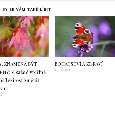
 BY SE VÁM TAKÉ LÍBIT
A, ZNAMENÁ BÝT
BOHATSTVÍ A ZDRAVÍ
11. 10. 2021
NÝ: V každé vteřině
příležitost změnit
ivot
22