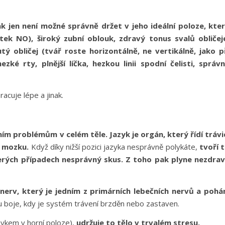
ak jen není možné správně držet v jeho ideální poloze, kte
ek NO), široký zubní oblouk, zdravý tonus svalů obličej
ý obličej (tvář roste horizontálně, ne vertikálně, jako p
ké rty, plnější líčka, hezkou linii spodní čelisti, správ
acuje lépe a jinak.
ním problémům v celém těle. Jazyk je orgán, který řídí trávi
v mozku.
Když díky nižší pozici jazyka nesprávně polykáte,
tvoří 
terých případech nesprávný skus. Z toho pak plyne nezdra
erv, který je jedním z primárních lebečních nervů a pohá
u boje, kdy je systém trávení brzděn nebo zastaven.
zykem v horní poloze),
udržuje to tělo v trvalém stresu.