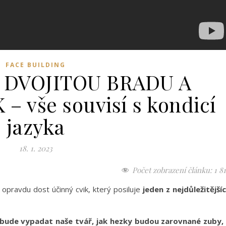
FACE BUILDING
 DVOJITOU BRADU A
 vše souvisí s kondicí
jazyka
18. 1. 2023
Počet zobrazení článku:
1 8
opravdu dost účinný cvik, který posiluje
jeden z nejdůležitější
 bude vypadat naše tvář, jak hezky budou zarovnané zuby,