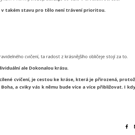
v takém stavu pro tělo není trávení prioritou.
avidelného cvičení, ta radost z krásnějšího obličeje stojí za to.
viduální ale Dokonalou krásu.
ené cvičení, je cestou ke kráse, která je přirozená, proto
Boha, a cviky vás k němu bude více a více přibližovat. I kd