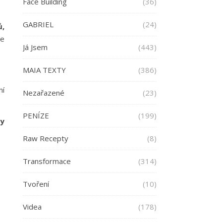
Face Building
(36)
GABRIEL
(24)
ů,
ře
Já Jsem
(443)
MAIA TEXTY
(386)
ní
Nezařazené
(23)
PENÍZE
(199)
zy
Raw Recepty
(8)
Transformace
(314)
Tvoření
(10)
Videa
(178)