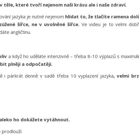
 těle, které tvoří nejenom naši krásu ale i naše zdraví.
azování jazyka je nutné nejenom
hlídat to, že tlačíte ramena dol
zúžené šířce, ne v uvolněné šířce.
Ve videu je to velmi dob
áte angličtinu.
liv
a když ho uděláte intenzivně – třeba 8-10 výplazů s maximál
it plněji a odpočatěji.
ě i párkrát denně v sadě třeba 10 vyplazení jazyka
, velmi br
 daleko ho dokážete vytáhnout.
 prodlouží.