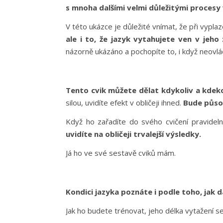
s mnoha dalšími velmi důležitými procesy v
V této ukázce je důležité vnímat, že při vypl
ale i to, že jazyk vytahujete ven v jeho 
názorně ukázáno a pochopíte to, i když neovlád
Tento cvik můžete dělat kdykoliv a kdeko
silou, uvidíte efekt v obličeji ihned.
Bude působ
Když ho zařadíte do svého cvičení pravideln
uvidíte na obličeji trvalejší výsledky.
Já ho ve své sestavě cviků mám.
Kondici jazyka poznáte i podle toho, jak
Jak ho budete trénovat, jeho délka vytažení se