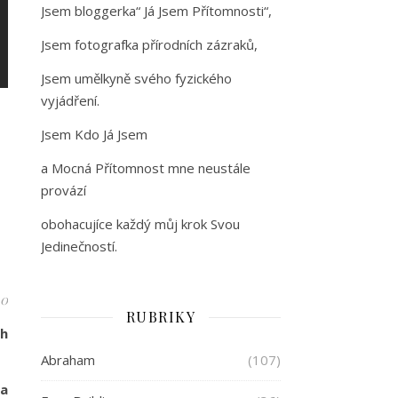
Jsem bloggerka“ Já Jsem Přítomnosti“,
Jsem fotografka přírodních zázraků,
Jsem umělkyně svého fyzického
vyjádření.
Jsem Kdo Já Jsem
a Mocná Přítomnost mne neustále
provází
obohacujíce každý můj krok Svou
Jedinečností.
10
RUBRIKY
ch
Abraham
(107)
 a