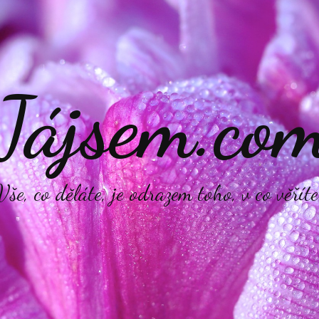
Jájsem.co
Vše, co děláte, je odrazem toho, v co věříte