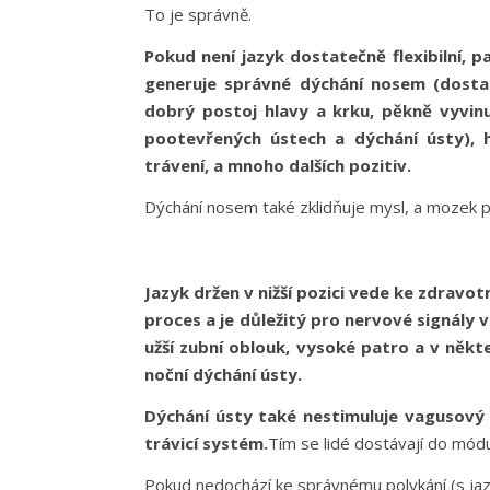
To je správně.
Pokud není jazyk dostatečně flexibilní, p
generuje správné dýchání nosem (dostat
dobrý postoj hlavy a krku, pěkně vyvinut
pootevřených ústech a dýchání ústy), hez
trávení, a mnoho dalších pozitiv.
Dýchání nosem také zklidňuje mysl, a mozek pr
Jazyk držen v nižší pozici vede ke zdravot
proces a je důležitý pro nervové signály 
užší zubní oblouk, vysoké patro a v něk
noční dýchání ústy.
Dýchání ústy také nestimuluje vagusový n
trávicí systém.
Tím se lidé dostávají do mód
Pokud nedochází ke správnému polykání (s ja