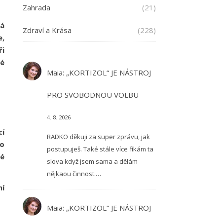
Zahrada
(21)
rá
Zdraví a Krása
(228)
e,
ři
né
Maia
:
„KORTIZOL“ JE NÁSTROJ
PRO SVOBODNOU VOLBU
4. 8. 2026
cí
RADKO děkuji za super zprávu, jak
to
postupuješ. Také stále více říkám ta
vé
slova když jsem sama a dělám
nějkaou činnost.…
ní
Maia
:
„KORTIZOL“ JE NÁSTROJ