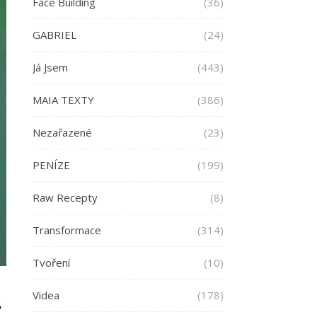
Face Building
(36)
GABRIEL
(24)
Já Jsem
(443)
MAIA TEXTY
(386)
Nezařazené
(23)
PENÍZE
(199)
Raw Recepty
(8)
Transformace
(314)
Tvoření
(10)
Videa
(178)
“