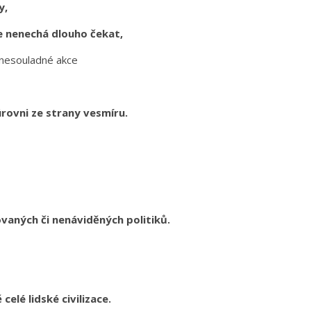
y,
e nenechá dlouho čekat,
 nesouladné akce
rovni ze strany vesmíru.
vaných či nenáviděných politiků.
elé lidské civilizace.