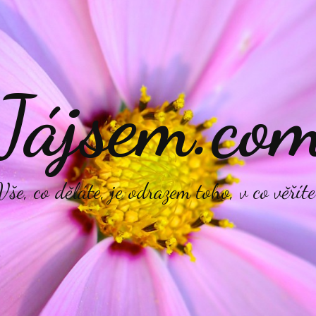
Jájsem.co
Vše, co děláte, je odrazem toho, v co věříte