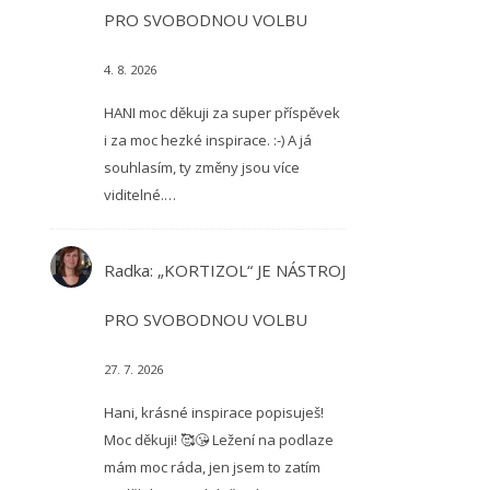
PRO SVOBODNOU VOLBU
4. 8. 2026
HANI moc děkuji za super příspěvek
i za moc hezké inspirace. :-) A já
souhlasím, ty změny jsou více
viditelné.…
Radka
:
„KORTIZOL“ JE NÁSTROJ
PRO SVOBODNOU VOLBU
27. 7. 2026
Hani, krásné inspirace popisuješ!
Moc děkuji! 🥰😘 Ležení na podlaze
mám moc ráda, jen jsem to zatím