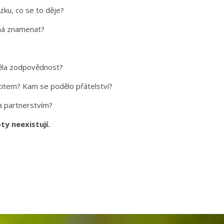
ázku, co se to děje?
 má znamenat?
děla zodpovědnost?
citem? Kam se podělo přátelství?
a partnerstvím?
ty neexistují.