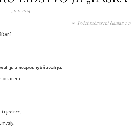
31. 1. 2024
Počet zobrazení článku:
1 1
řízení,
ovali je a nezpochybňovali je.
 nesouladem
í i jedince,
 úmysly.