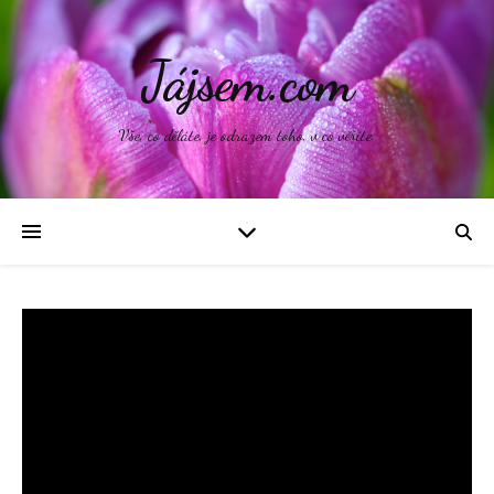
Jájsem.com
Vše, co děláte, je odrazem toho, v co věříte.