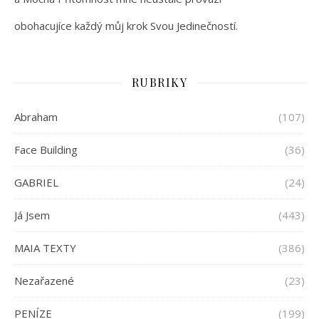
obohacujíce každý můj krok Svou Jedinečností.
RUBRIKY
Abraham
(107)
Face Building
(36)
GABRIEL
(24)
Já Jsem
(443)
MAIA TEXTY
(386)
Nezařazené
(23)
PENÍZE
(199)