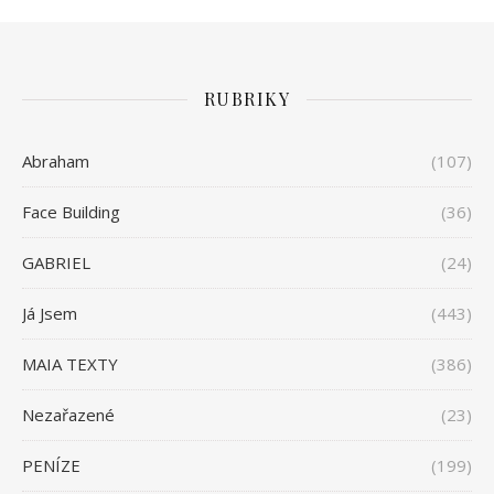
RUBRIKY
Abraham
(107)
Face Building
(36)
GABRIEL
(24)
Já Jsem
(443)
MAIA TEXTY
(386)
Nezařazené
(23)
PENÍZE
(199)