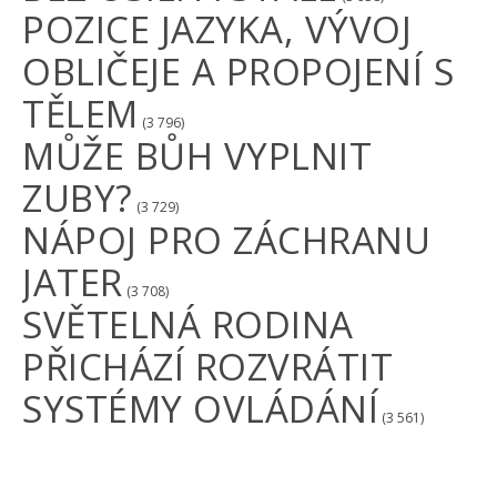
POZICE JAZYKA, VÝVOJ
OBLIČEJE A PROPOJENÍ S
TĚLEM
(3 796)
MŮŽE BŮH VYPLNIT
ZUBY?
(3 729)
NÁPOJ PRO ZÁCHRANU
JATER
(3 708)
SVĚTELNÁ RODINA
PŘICHÁZÍ ROZVRÁTIT
SYSTÉMY OVLÁDÁNÍ
(3 561)