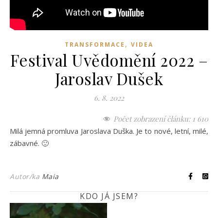
,
TRANSFORMACE
VIDEA
Festival Uvědomění 2022 –
Jaroslav Dušek
6. 8. 2022
Počet zobrazení článku:
1 610
Milá jemná promluva Jaroslava Duška. Je to nové, letní, milé,
zábavné. 🙂
Autor/ka
Maia
KDO JÁ JSEM?