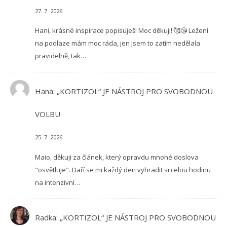
27. 7. 2026
Hani, krásné inspirace popisuješ! Moc děkuji! 🥰😘 Ležení
na podlaze mám moc ráda, jen jsem to zatím nedělala
pravidelně, tak…
Hana
:
„KORTIZOL“ JE NÁSTROJ PRO SVOBODNOU
VOLBU
25. 7. 2026
Maio, děkuji za článek, který opravdu mnohé doslova
"osvětluje". Daří se mi každý den vyhradit si celou hodinu
na intenzivní…
Radka
:
„KORTIZOL“ JE NÁSTROJ PRO SVOBODNOU