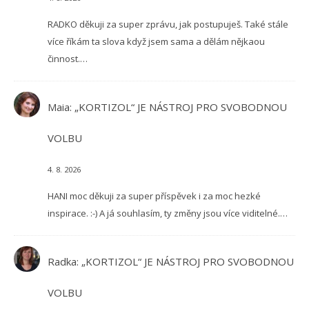
RADKO děkuji za super zprávu, jak postupuješ. Také stále
více říkám ta slova když jsem sama a dělám nějkaou
činnost.…
Maia
:
„KORTIZOL“ JE NÁSTROJ PRO SVOBODNOU
VOLBU
4. 8. 2026
HANI moc děkuji za super příspěvek i za moc hezké
inspirace. :-) A já souhlasím, ty změny jsou více viditelné.…
Radka
:
„KORTIZOL“ JE NÁSTROJ PRO SVOBODNOU
VOLBU