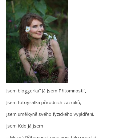
Jsem bloggerka“ Já Jsem Přítomnosti“,
Jsem fotografka přírodních zázraků,
Jsem umělkyně svého fyzického vyjádření.
Jsem Kdo Já Jsem
a Mocná Přítomnost mne neustále provází