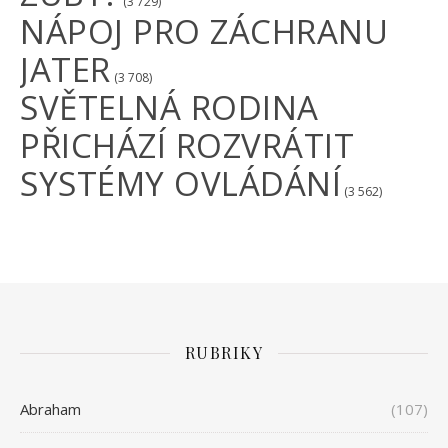
(3 729)
NÁPOJ PRO ZÁCHRANU
JATER
(3 708)
SVĚTELNÁ RODINA
PŘICHÁZÍ ROZVRÁTIT
SYSTÉMY OVLÁDÁNÍ
(3 562)
RUBRIKY
Abraham
(107)