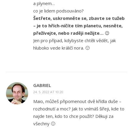
a plynem…
co je lidem podsouváno?
Šetřete, uskromněte se, zbavte se tužeb
– je to hřích-ničíte tím planetu, nesněte,
přežívejte, nebo raději nežijte…
😉
Jen pro případ, kdybyste chtěli vědět, jak
hluboko vede králičí nora. 🙂
GABRIEL
24. 5. 2022 AT 10:20
Maio, můžeš připomenout dvě křídla duše –
rozhodnutí a moc? Jak to vnímáš šířeji, kde to
najde ten, kdo to chce použít? Děkuji za
všechny 🙂