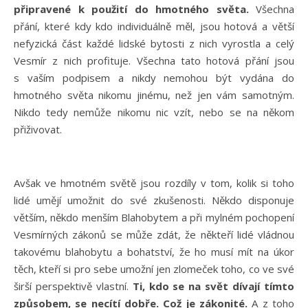
připravené k použití do hmotného světa.
Všechna
přání, které kdy kdo individuálně měl, jsou hotová a větší
nefyzická část každé lidské bytosti z nich vyrostla a celý
Vesmír z nich profituje. Všechna tato hotová přání jsou
s vaším podpisem a nikdy nemohou být vydána do
hmotného světa nikomu jinému, než jen vám samotným.
Nikdo tedy nemůže nikomu nic vzít, nebo se na někom
přiživovat.
Avšak ve hmotném světě jsou rozdíly v tom, kolik si toho
lidé umějí umožnit do své zkušenosti. Někdo disponuje
větším, někdo menším Blahobytem a při mylném pochopení
Vesmírných zákonů se může zdát, že někteří lidé vládnou
takovému blahobytu a bohatství, že ho musí mít na úkor
těch, kteří si pro sebe umožní jen zlomeček toho, co ve své
širší perspektivě vlastní.
Ti, kdo se na svět dívají tímto
způsobem, se necítí dobře. Což je zákonité.
A z toho