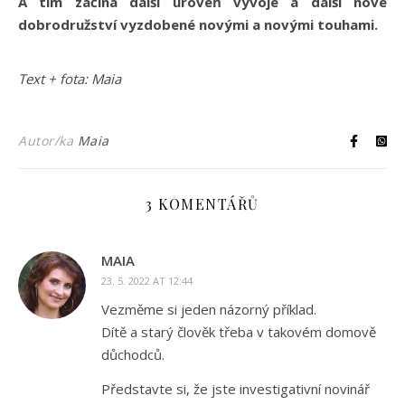
A tím začíná další úroveň vývoje a další nové
dobrodružství vyzdobené novými a novými touhami.
Text + fota: Maia
Autor/ka
Maia
3 KOMENTÁŘŮ
MAIA
23. 5. 2022 AT 12:44
Vezměme si jeden názorný příklad.
Dítě a starý člověk třeba v takovém domově
důchodců.
Představte si, že jste investigativní novinář