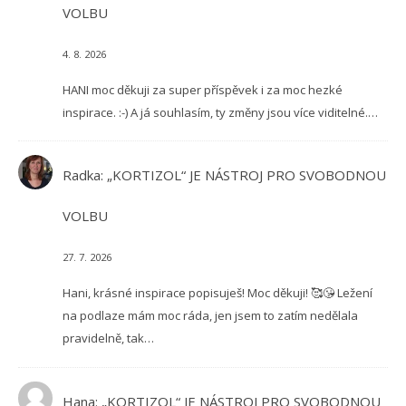
VOLBU
4. 8. 2026
HANI moc děkuji za super příspěvek i za moc hezké
inspirace. :-) A já souhlasím, ty změny jsou více viditelné.…
Radka
:
„KORTIZOL“ JE NÁSTROJ PRO SVOBODNOU
VOLBU
27. 7. 2026
Hani, krásné inspirace popisuješ! Moc děkuji! 🥰😘 Ležení
na podlaze mám moc ráda, jen jsem to zatím nedělala
pravidelně, tak…
Hana
:
„KORTIZOL“ JE NÁSTROJ PRO SVOBODNOU