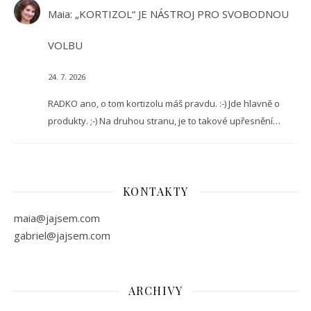
Maia
:
„KORTIZOL“ JE NÁSTROJ PRO SVOBODNOU
VOLBU
24. 7. 2026
RADKO ano, o tom kortizolu máš pravdu. :-) Jde hlavně o
produkty. ;-) Na druhou stranu, je to takové upřesnění…
KONTAKTY
maia@jajsem.com
gabriel@jajsem.com
ARCHIVY