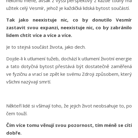
někomu méně, avšak z vyšší perspektivy z každé touhy má
užitek celý Vesmír, jehož je každičká lidská bytost součástí.
Tak jako neexistuje nic, co by donutilo Vesmír
zastavit svou expanzi, neexistuje nic, co by zabránilo
lidem chtít více a více a více.
Je to stejná součást života, jako dech.
Dojde-li k utlumení tužeb, dochází k utlumení životní energie
a tato dotyčná bytost přestává být dostatečně zaměřená
ve fyzičnu a vrací se zpět ke svému Zdroji způsobem, který
všichni nazývají smrtí.
Někteří lidé si všímají toho, že jejich život neobsahuje to, po
čem touží.
Čím více tomu věnují svou pozornost, tím méně se cítí
dobře.