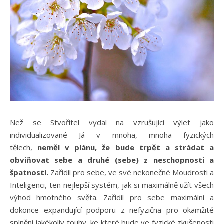
Než se Stvořitel vydal na vzrušující výlet jako
individualizované Já v mnoha, mnoha fyzických
tělech,
neměl v plánu, že bude trpět a strádat a
obviňovat sebe a druhé (sebe) z neschopnosti a
špatností.
Zařídil pro sebe, ve své nekonečné Moudrosti a
Inteligenci, ten nejlepší systém, jak si maximálně užít všech
výhod hmotného světa. Zařídil pro sebe maximální a
dokonce expandující podporu z nefyzična pro okamžité
splnění jakékoliv touhy, ke které bude ve fyzické zkušenosti