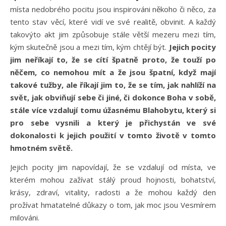
místa nedobrého pocitu jsou inspirováni někoho či něco, za
tento stav věcí, které vidí ve své realitě, obvinit. A každý
takovýto akt jim způsobuje stále větší mezeru mezi tím,
kým skutečně jsou a mezi tím, kým chtějí být.
Jejich pocity
jim neříkají to, že se cítí špatně proto, že touží po
něčem, co nemohou mít a že jsou špatní, když mají
takové tužby, ale říkají jim to, že se tím, jak nahlíží na
svět, jak obviňují sebe či jiné, či dokonce Boha v sobě,
stále více vzdalují tomu úžasnému Blahobytu, který si
pro sebe vysnili a který je přichystán ve své
dokonalosti k jejich použití v tomto životě v tomto
hmotném světě.
Jejich pocity jim napovídají, že se vzdalují od místa, ve
kterém mohou zažívat stálý proud hojnosti, bohatství,
krásy, zdraví, vitality, radosti a že mohou každý den
prožívat hmatatelné důkazy o tom, jak moc jsou Vesmírem
milováni.