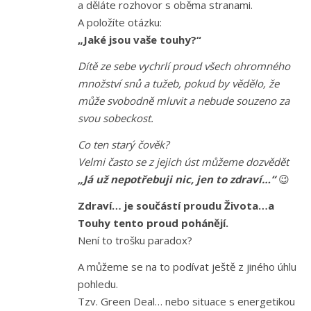
a děláte rozhovor s oběma stranami.
A položíte otázku:
„Jaké jsou vaše touhy?“
Dítě ze sebe vychrlí proud všech ohromného
množství snů a tužeb, pokud by vědělo, že
může svobodně mluvit a nebude souzeno za
svou sobeckost.
Co ten starý čověk?
Velmi často se z jejich úst můžeme dozvědět
„Já už nepotřebuji nic, jen to zdraví…“
😉
Zdraví… je součástí proudu Života…a
Touhy tento proud pohánějí.
Není to trošku paradox?
A můžeme se na to podívat ještě z jiného úhlu
pohledu.
Tzv. Green Deal… nebo situace s energetikou