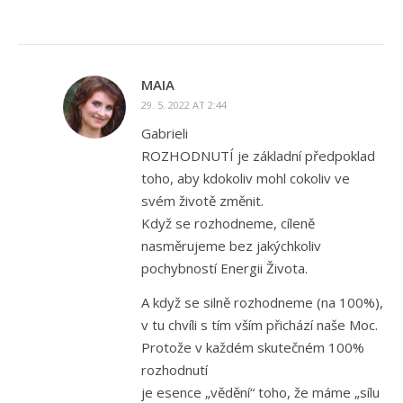
MAIA
29. 5. 2022 AT 2:44
Gabrieli
ROZHODNUTÍ je základní předpoklad
toho, aby kdokoliv mohl cokoliv ve
svém životě změnit.
Když se rozhodneme, cíleně
nasměrujeme bez jakýchkoliv
pochybností Energii Života.
A když se silně rozhodneme (na 100%),
v tu chvíli s tím vším přichází naše Moc.
Protože v každém skutečném 100%
rozhodnutí
je esence „vědění“ toho, že máme „sílu