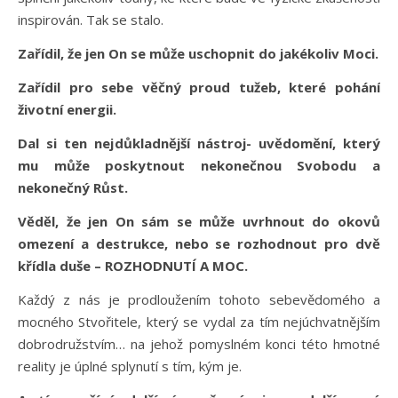
inspirován. Tak se stalo.
Zařídil, že jen On se může uschopnit do jakékoliv Moci.
Zařídil pro sebe věčný proud tužeb, které pohání
životní energii.
Dal si ten nejdůkladnější nástroj- uvědomění, který
mu může poskytnout nekonečnou Svobodu a
nekonečný Růst.
Věděl, že jen On sám se může uvrhnout do okovů
omezení a destrukce, nebo se rozhodnout pro dvě
křídla duše – ROZHODNUTÍ A MOC.
Každý z nás je prodloužením tohoto sebevědomého a
mocného Stvořitele, který se vydal za tím nejúchvatnějším
dobrodružstvím… na jehož pomyslném konci této hmotné
reality je úplné splynutí s tím, kým je.