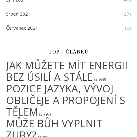
Srpen 2021
(27)
Červenec 2021
(6)
TOP 5 ČLÁNKŮ
JAK MŮŽETE MÍT ENERGII
BEZ ÚSILÍ A STÁLE
(3 939)
POZICE JAZYKA, VÝVOJ
OBLIČEJE A PROPOJENÍ S
TĚLEM
(3 797)
MŮŽE BŮH VYPLNIT
ZUBY?