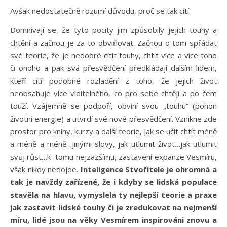
Avšak nedostatečně rozumí důvodu, proč se tak cítí.
Domnívají se, že tyto pocity jim způsobily jejich touhy a
chtění a začnou je za to obviňovat. Začnou o tom spřádat
své teorie, že je nedobré cítit touhy, chtít více a více toho
či onoho a pak svá přesvědčení předkládají dalším lidem,
kteří cítí podobné rozladění z toho, že jejich život
neobsahuje více viditelného, co pro sebe chtějí a po čem
touží. Vzájemně se podpoří, obviní svou „touhu“ (pohon
životní energie) a utvrdí své nové přesvědčení. Vznikne zde
prostor pro knihy, kurzy a další teorie, jak se učit chtít méně
a méně a méně…jinými slovy, jak utlumit život…jak utlumit
svůj růst…k tomu nejzazšímu, zastavení expanze Vesmíru,
však nikdy nedojde.
Inteligence Stvořitele je ohromná a
tak je navždy zařízené, že i kdyby se lidská populace
stavěla na hlavu, vymyslela ty nejlepší teorie a praxe
jak zastavit lidské touhy či je zredukovat na nejmenší
míru, lidé jsou na věky Vesmírem inspirováni znovu a