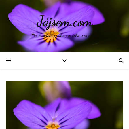
Jájsem.com
Vše, co děláte, je odrazem toho, v co věříte.