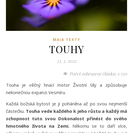
MAIA TEXTY
TOUHY
23. 5. 2022
Počet zobrazení článku:
1 720
Touha je věčný hnací motor Životní Síly a způsobuje
nekonečnou expanzi Vesmíru.
Každá božská bytost je jí poháněna až po svou nejmenší
částečku.
Touha vede každého k jeho růstu a každý má
schopnost tuto svou Dokonalost přinést do svého
hmotného života na Zemi.
Někomu se to daří více,