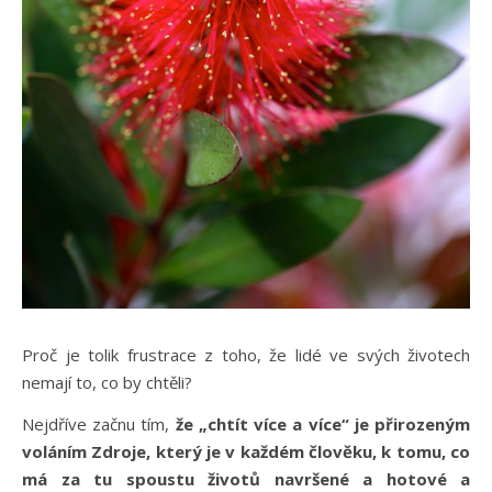
Proč je tolik frustrace z toho, že lidé ve svých životech
nemají to, co by chtěli?
Nejdříve začnu tím,
že „chtít více a více“ je přirozeným
voláním Zdroje, který je v každém člověku, k tomu, co
má za tu spoustu životů navršené a hotové a