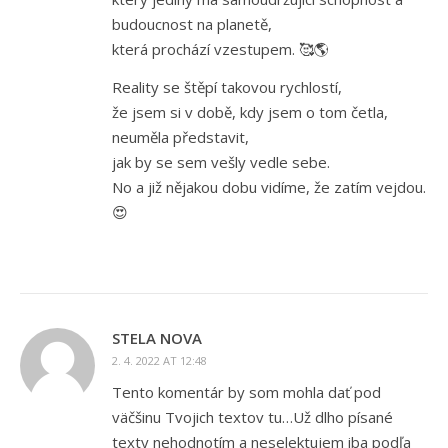
budoucnost na planetě,
která prochází vzestupem. 🥰🌎
Reality se štěpí takovou rychlostí,
že jsem si v době, kdy jsem o tom četla,
neuměla představit,
jak by se sem vešly vedle sebe.
No a již nějakou dobu vidíme, že zatím vejdou.
😍
STELA NOVA
2. 4. 2022 AT 12:48
Tento komentár by som mohla dať pod
väčšinu Tvojich textov tu…Už dlho písané
texty nehodnotím a neselektujem iba podľa