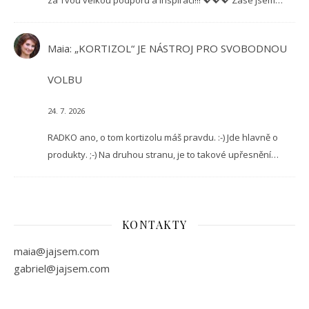
za Tvou velkou podporu a inspiraci!!! 💖💖💖 Zase jsem…
Maia
:
„KORTIZOL“ JE NÁSTROJ PRO SVOBODNOU
VOLBU
24. 7. 2026
RADKO ano, o tom kortizolu máš pravdu. :-) Jde hlavně o
produkty. ;-) Na druhou stranu, je to takové upřesnění…
KONTAKTY
maia@jajsem.com
gabriel@jajsem.com