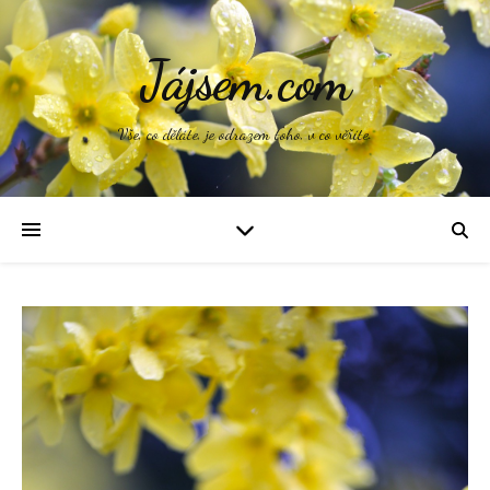
Jájsem.com
Vše, co děláte, je odrazem toho, v co věříte.