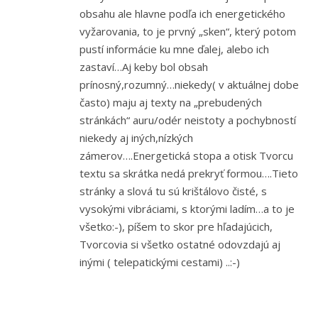
obsahu ale hlavne podľa ich energetického
vyžarovania, to je prvný „sken“, který potom
pustí informácie ku mne ďalej, alebo ich
zastaví…Aj keby bol obsah
prínosný,rozumný…niekedy( v aktuálnej dobe
často) maju aj texty na „prebudených
stránkách“ auru/odér neistoty a pochybností
niekedy aj iných,nízkých
zámerov….Energetická stopa a otisk Tvorcu
textu sa skrátka nedá prekryť formou….Tieto
stránky a slová tu sú krištálovo čisté, s
vysokými vibráciami, s ktorými ladím…a to je
všetko:-), píšem to skor pre hľadajúcich,
Tvorcovia si všetko ostatné odovzdajú aj
inými ( telepatickými cestami) ..:-)