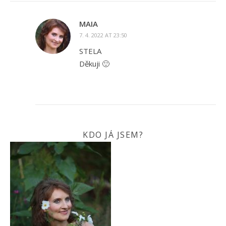
MAIA
7. 4. 2022 AT 23:50
STELA
Děkuji 🙂
KDO JÁ JSEM?