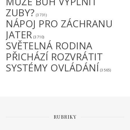
MŮŽE BŮH VYPLNIT
ZUBY?
(3 731)
NÁPOJ PRO ZÁCHRANU
JATER
(3 710)
SVĚTELNÁ RODINA
PŘICHÁZÍ ROZVRÁTIT
SYSTÉMY OVLÁDÁNÍ
(3 565)
RUBRIKY