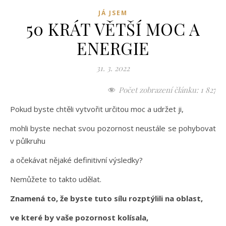
JÁ JSEM
50 KRÁT VĚTŠÍ MOC A
ENERGIE
31. 3. 2022
Počet zobrazení článku:
1 827
Pokud byste chtěli vytvořit určitou moc a udržet ji,
mohli byste nechat svou pozornost neustále se pohybovat
v půlkruhu
a očekávat nějaké definitivní výsledky?
Nemůžete to takto udělat.
Znamená to, že byste tuto sílu rozptýlili na oblast,
ve které by vaše pozornost kolísala,