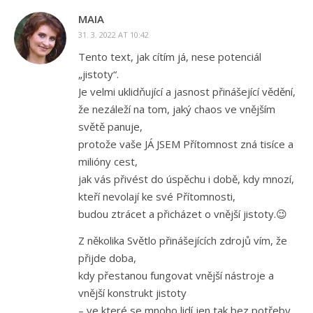
MAIA
31. 3. 2022 AT 10:42
Tento text, jak cítím já, nese potenciál
„jistoty“.
Je velmi uklidňující a jasnost přinášející vědění,
že nezáleží na tom, jaký chaos ve vnějším
světě panuje,
protože vaše JÁ JSEM Přítomnost zná tisíce a
milióny cest,
jak vás přivést do úspěchu i době, kdy mnozí,
kteří nevolají ke své Přítomnosti,
budou ztrácet a přicházet o vnější jistoty.😉
Z několika Světlo přinášejících zdrojů vím, že
přijde doba,
kdy přestanou fungovat vnější nástroje a
vnější konstrukt jistoty
– ve které se mnoho lidí jen tak bez potřeby