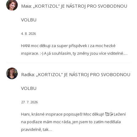
Maia
:
„KORTIZOL“ JE NÁSTROJ PRO SVOBODNOU
VOLBU
4. 8. 2026
HANI moc děkuji za super příspěvek i za moc hezké
inspirace. :-) A já souhlasím, ty změny jsou více viditelné.…
Radka
:
„KORTIZOL“ JE NÁSTROJ PRO SVOBODNOU
VOLBU
27. 7. 2026
Hani, krásné inspirace popisuješ! Moc děkuji! 🥰😘 Ležení
na podlaze mám moc ráda, jen jsem to zatím nedělala
pravidelně, tak…