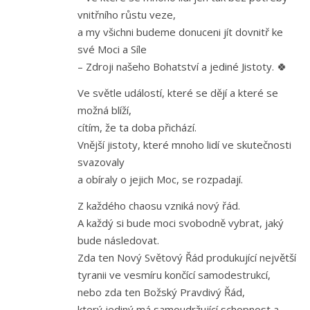
vnitřního růstu veze,
a my všichni budeme donuceni jít dovnitř ke
své Moci a Síle
– Zdroji našeho Bohatství a jediné Jistoty. 🍀
Ve světle událostí, které se dějí a které se
možná blíží,
cítím, že ta doba přichází.
Vnější jistoty, které mnoho lidí ve skutečnosti
svazovaly
a obíraly o jejich Moc, se rozpadají.
Z každého chaosu vzniká nový řád.
A každý si bude moci svobodně vybrat, jaký
bude následovat.
Zda ten Nový Světový Řád produkující největší
tyranii ve vesmíru končící samodestrukcí,
nebo zda ten Božský Pravdivý Řád,
který jediný má samoudržující schopnost a