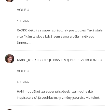
VOLBU
4. 8. 2026
RADKO děkuji za super zprávu, jak postupuješ. Také stále
více říkám ta slova když jsem sama a dělám nějkaou
činnost.…
Maia
:
„KORTIZOL“ JE NÁSTROJ PRO SVOBODNOU
VOLBU
4. 8. 2026
HANI moc děkuji za super příspěvek i za moc hezké
inspirace. :-) A já souhlasím, ty změny jsou více viditelné.…