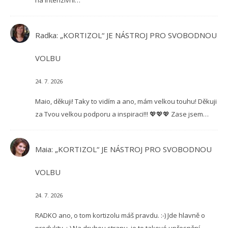
Radka
:
„KORTIZOL“ JE NÁSTROJ PRO SVOBODNOU
VOLBU
24. 7. 2026
Maio, děkuji! Taky to vidím a ano, mám velkou touhu! Děkuji
za Tvou velkou podporu a inspiraci!!! 💖💖💖 Zase jsem…
Maia
:
„KORTIZOL“ JE NÁSTROJ PRO SVOBODNOU
VOLBU
24. 7. 2026
RADKO ano, o tom kortizolu máš pravdu. :-) Jde hlavně o
produkty. ;-) Na druhou stranu, je to takové upřesnění…