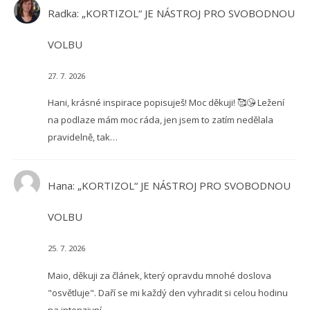
Radka
:
„KORTIZOL“ JE NÁSTROJ PRO SVOBODNOU
VOLBU
27. 7. 2026
Hani, krásné inspirace popisuješ! Moc děkuji! 🥰😘 Ležení
na podlaze mám moc ráda, jen jsem to zatím nedělala
pravidelně, tak…
Hana
:
„KORTIZOL“ JE NÁSTROJ PRO SVOBODNOU
VOLBU
25. 7. 2026
Maio, děkuji za článek, který opravdu mnohé doslova
"osvětluje". Daří se mi každý den vyhradit si celou hodinu
na intenzivní…