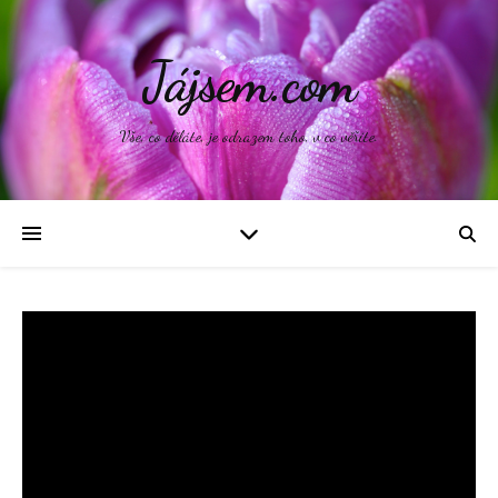
Jájsem.com
Vše, co děláte, je odrazem toho, v co věříte.