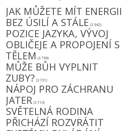
JAK MŮŽETE MÍT ENERGII
BEZ ÚSILÍ A STÁLE
(3 942)
POZICE JAZYKA, VÝVOJ
OBLIČEJE A PROPOJENÍ S
TĚLEM
(3 799)
MŮŽE BŮH VYPLNIT
ZUBY?
(3 731)
NÁPOJ PRO ZÁCHRANU
JATER
(3 710)
SVĚTELNÁ RODINA
PŘICHÁZÍ ROZVRÁTIT