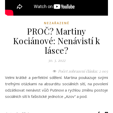
NEZAŘAZENÉ
PROČ? Martiny
Kociánové: Nenávistí k
lásce?
30. 3. 2022
Počet zobrazení článku:
2 003
Velmi krátké a perfektní sdělení. Martina poukazuje svými
trefnými otázkami na absurditu sociálních sítí, na povolení
odzátkovat nenávist vůči Putinovi a rychlou změnu postoje
sociálních sítí k fašistické jednotce „Azov“ a pod.