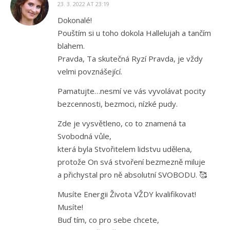
23. 3. 2022 AT 23:19
Dokonalé!
Pouštím si u toho dokola Hallelujah a tančím
blahem.
Pravda, Ta skutečná Ryzí Pravda, je vždy
velmi povznášející.
Pamatujte…nesmí ve vás vyvolávat pocity
bezcennosti, bezmoci, nízké pudy.
Zde je vysvětleno, co to znamená ta
Svobodná vůle,
která byla Stvořitelem lidstvu udělena,
protože On svá stvoření bezmezně miluje
a přichystal pro ně absolutní SVOBODU. 🥰
Musíte Energii Života VŽDY kvalifikovat!
Musíte!
Buď tím, co pro sebe chcete,