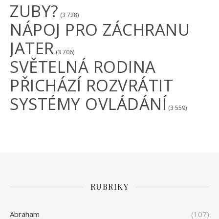
ZUBY?
(3 728)
NÁPOJ PRO ZÁCHRANU
JATER
(3 706)
SVĚTELNÁ RODINA
PŘICHÁZÍ ROZVRÁTIT
SYSTÉMY OVLÁDÁNÍ
(3 559)
RUBRIKY
Abraham
(107)