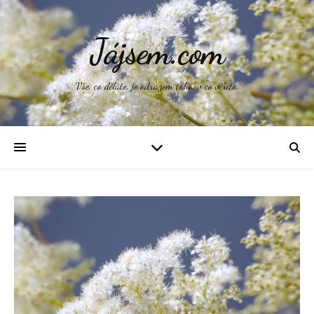
Jájsem.com
Vše, co děláte, je odrazem toho, v co věříte.