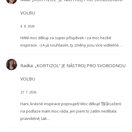
VOLBU
4. 8. 2026
HANI moc děkuji za super příspěvek i za moc hezké
inspirace. :-) A já souhlasím, ty změny jsou více viditelné.…
Radka
:
„KORTIZOL“ JE NÁSTROJ PRO SVOBODNOU
VOLBU
27. 7. 2026
Hani, krásné inspirace popisuješ! Moc děkuji! 🥰😘 Ležení
na podlaze mám moc ráda, jen jsem to zatím nedělala
pravidelně, tak…