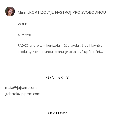
Maia
:
„KORTIZOL“ JE NÁSTROJ PRO SVOBODNOU
VOLBU
24. 7. 2026
RADKO ano, o tom kortizolu máš pravdu. :-) Jde hlavně o
produkty. ;-) Na druhou stranu, je to takové upřesnění…
KONTAKTY
maia@jajsem.com
gabriel@jajsem.com
ARCHIVY