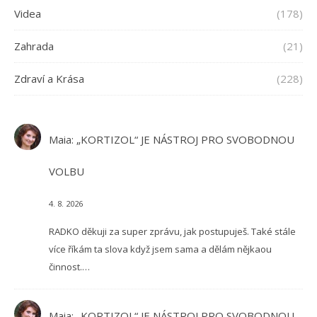
Videa
(178)
Zahrada
(21)
Zdraví a Krása
(228)
Maia
:
„KORTIZOL“ JE NÁSTROJ PRO SVOBODNOU
VOLBU
4. 8. 2026
RADKO děkuji za super zprávu, jak postupuješ. Také stále
více říkám ta slova když jsem sama a dělám nějkaou
činnost.…
Maia
:
„KORTIZOL“ JE NÁSTROJ PRO SVOBODNOU