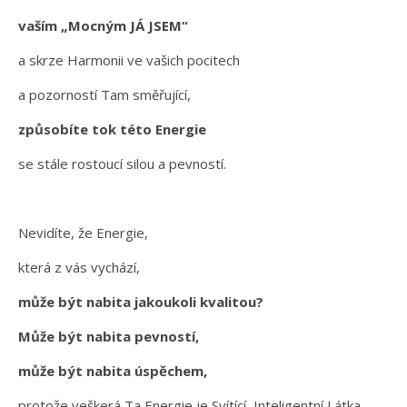
vaším „Mocným JÁ JSEM“
a skrze Harmonii ve vašich pocitech
a pozorností Tam směřující,
způsobíte tok této Energie
se stále rostoucí silou a pevností.
Nevidíte, že Energie,
která z vás vychází,
může být nabita jakoukoli kvalitou?
Může být nabita pevností,
může být nabita úspěchem,
protože veškerá Ta Energie je Svítící, Inteligentní Látka,