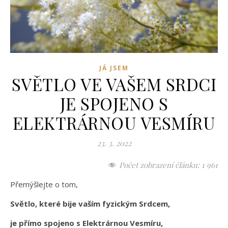
JÁ JSEM
SVĚTLO VE VAŠEM SRDCI
JE SPOJENO S
ELEKTRÁRNOU VESMÍRU
23. 3. 2022
Počet zobrazení článku:
1 961
Přemýšlejte o tom,
Světlo, které bije vaším fyzickým Srdcem,
je přímo spojeno s Elektrárnou Vesmíru,