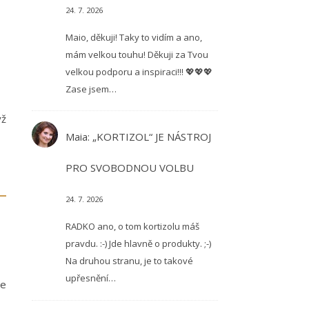
24. 7. 2026
Maio, děkuji! Taky to vidím a ano,
mám velkou touhu! Děkuji za Tvou
velkou podporu a inspiraci!!! 💖💖💖
Zase jsem…
yž
Maia
:
„KORTIZOL“ JE NÁSTROJ
PRO SVOBODNOU VOLBU
24. 7. 2026
RADKO ano, o tom kortizolu máš
pravdu. :-) Jde hlavně o produkty. ;-)
Na druhou stranu, je to takové
upřesnění…
je