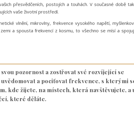
vašich přesvědčeních, postojích a touhách. V současné době ta
jících vaše životní prostředí.
etické vlnění, mikrovlny, frekvence vysokého napětí, myšlenko
v zemi a spousta frekvencí z kosmu, to všechno se mísí a spoju
svou pozornost a zostřovat své rozvíjející se
e uvědomovat a pociťovat frekvence, s kterými s
tam, kde žijete, na místech, která navštěvujete, a 
ěcí, které děláte.