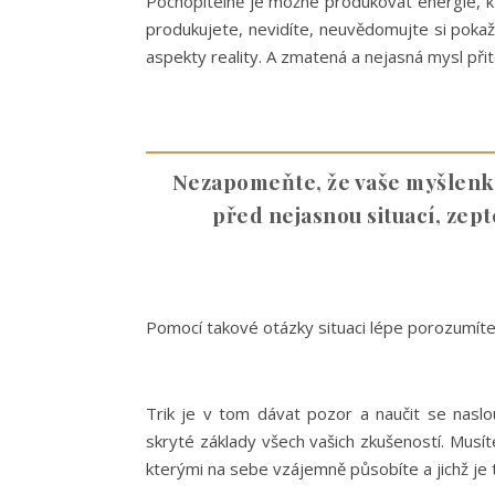
Pochopitelně je možné produkovat energie, kt
produkujete, nevidíte, neuvědomujte si pokaž
aspekty reality. A zmatená a nejasná mysl přit
Nezapomeňte, že vaše myšlenky v
před nejasnou situací, zept
Pomocí takové otázky situaci lépe porozumíte
Trik je v tom dávat pozor a naučit se naslo
skryté základy všech vašich zkušeností. Musít
kterými na sebe vzájemně působíte a jichž je t