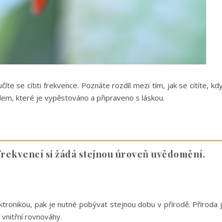
te se cítiti frekvence. Poznáte rozdíl mezi tím, jak se cítíte, kd
ídlem, které je vypěstováno a připraveno s láskou.
rekvencí si žádá stejnou úroveň uvědomění.
ektronikou, pak je nutné pobývat stejnou dobu v přírodě. Příroda 
 vnitřní rovnováhy.