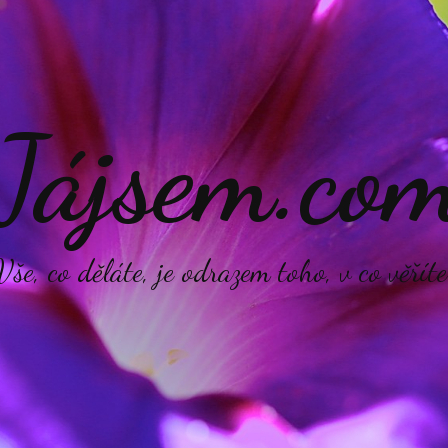
Jájsem.co
Vše, co děláte, je odrazem toho, v co věříte