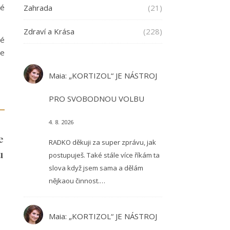
ké
Zahrada
(21)
Zdraví a Krása
(228)
vé
je
Maia
:
„KORTIZOL“ JE NÁSTROJ
PRO SVOBODNOU VOLBU
4. 8. 2026
e
RADKO děkuji za super zprávu, jak
u
postupuješ. Také stále více říkám ta
slova když jsem sama a dělám
nějkaou činnost.…
Maia
:
„KORTIZOL“ JE NÁSTROJ