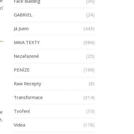
ré
Face Building
(36)
cí
GABRIEL
(24)
Já Jsem
(443)
MAIA TEXTY
(386)
Nezařazené
(23)
PENÍZE
(199)
Raw Recepty
(8)
Transformace
(314)
Tvoření
(10)
je
e,
Videa
(178)