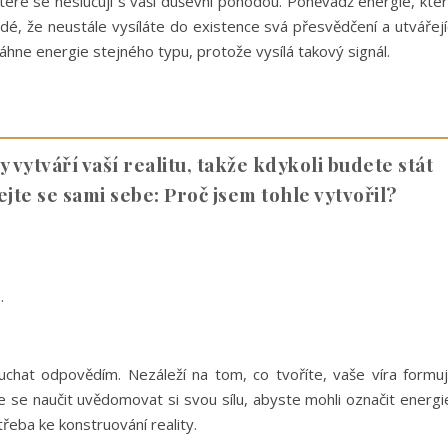
eré se neslučují s vaší duševní pohodou. Poněvadž energie, kte
dé, že neustále vysíláte do existence svá přesvědčení a utvářejí
áhne energie stejného typu, protože vysílá takový signál.
ytváří vaší realitu, takže kdykoli budete stát
ejte se sami sebe: Proč jsem tohle vytvořil?
.
uchat odpovědím. Nezáleží na tom, co tvoříte, vaše víra formu
e se naučit uvědomovat si svou sílu, abyste mohli označit energi
řeba ke konstruování reality.