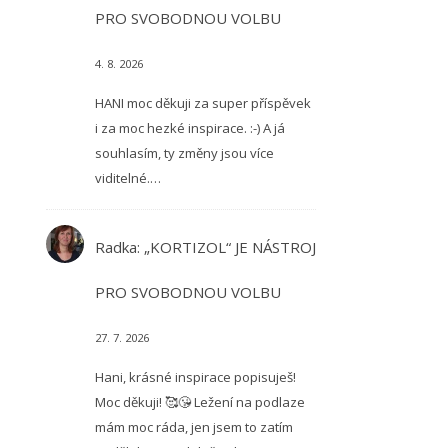
PRO SVOBODNOU VOLBU
4. 8. 2026
HANI moc děkuji za super příspěvek
i za moc hezké inspirace. :-) A já
souhlasím, ty změny jsou více
viditelné.…
Radka
:
„KORTIZOL“ JE NÁSTROJ
PRO SVOBODNOU VOLBU
27. 7. 2026
Hani, krásné inspirace popisuješ!
Moc děkuji! 🥰😘 Ležení na podlaze
mám moc ráda, jen jsem to zatím