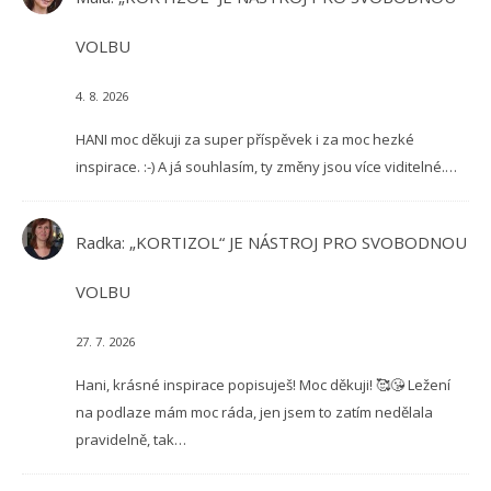
VOLBU
4. 8. 2026
HANI moc děkuji za super příspěvek i za moc hezké
inspirace. :-) A já souhlasím, ty změny jsou více viditelné.…
Radka
:
„KORTIZOL“ JE NÁSTROJ PRO SVOBODNOU
VOLBU
27. 7. 2026
Hani, krásné inspirace popisuješ! Moc děkuji! 🥰😘 Ležení
na podlaze mám moc ráda, jen jsem to zatím nedělala
pravidelně, tak…