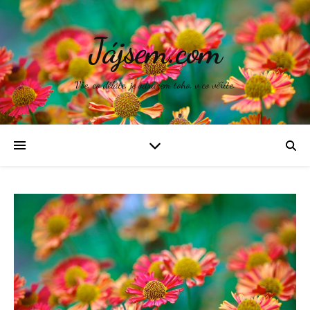
Jájsem.com
Vše, co děláte, je odrazem toho, v co věříte.