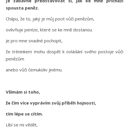
Je zábavné představovat si, jak ke mně přichází
spousta peněz.
Chápu, že to, jaký je můj pocit vůči penězům,
ovlivňuje peníze, které se ke mně dostanou.
Je pro mne snadné pochopit,
že tréninkem mohu dospět k ovládání svého postoje vůči
penězům
anebo vůči čemukoliv jinému.
Všímám si toho,
že čím více vyprávím svůj příběh hojnosti,
tím lépe se cítím.
Líbí se mi vědět,