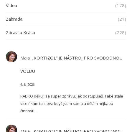
Videa
(178)
Zahrada
(21)
Zdraví a Krása
(228)
Maia
:
„KORTIZOL“ JE NÁSTROJ PRO SVOBODNOU
VOLBU
4. 8. 2026
RADKO děkuji za super zprávu, jak postupuješ. Také stále
více říkám ta slova když jsem sama a dělám nějkaou
činnost.…
Maia
:
„KORTIZOL“ JE NÁSTROJ PRO SVOBODNOU