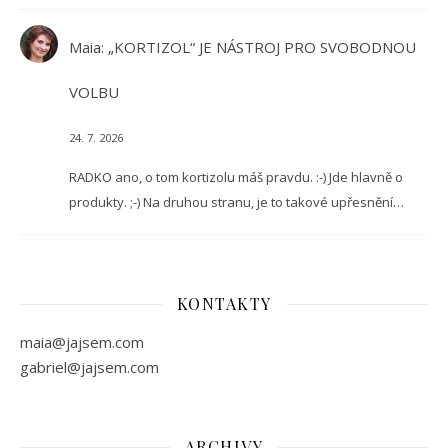
Maia
:
„KORTIZOL“ JE NÁSTROJ PRO SVOBODNOU
VOLBU
24. 7. 2026
RADKO ano, o tom kortizolu máš pravdu. :-) Jde hlavně o
produkty. ;-) Na druhou stranu, je to takové upřesnění…
KONTAKTY
maia@jajsem.com
gabriel@jajsem.com
ARCHIVY