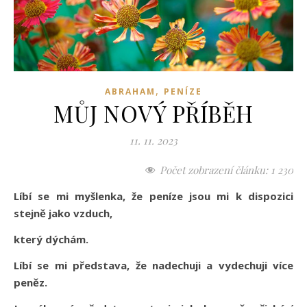
,
ABRAHAM
PENÍZE
MŮJ NOVÝ PŘÍBĚH
11. 11. 2023
Počet zobrazení článku:
1 230
Líbí se mi myšlenka, že peníze jsou mi k dispozici
stejně jako vzduch,
který dýchám.
Líbí se mi představa, že nadechuji a vydechuji více
peněz.