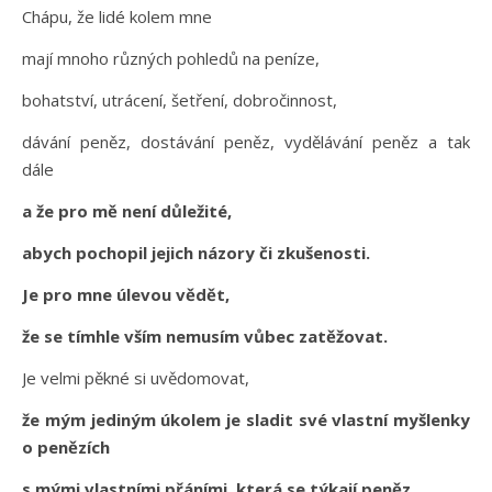
Chápu, že lidé kolem mne
mají mnoho různých pohledů na peníze,
bohatství, utrácení, šetření, dobročinnost,
dávání peněz, dostávání peněz, vydělávání peněz a tak
dále
a že pro mě není důležité,
abych pochopil jejich názory či zkušenosti.
Je pro mne úlevou vědět,
že se tímhle vším nemusím vůbec zatěžovat.
Je velmi pěkné si uvědomovat,
že mým jediným úkolem je sladit své vlastní myšlenky
o penězích
s mými vlastními přáními, která se týkají peněz,