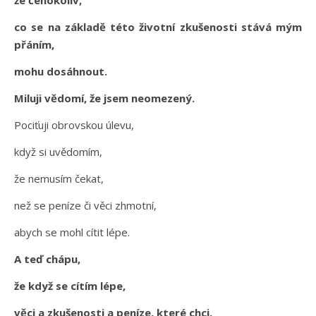
co se na základě této životní zkušenosti stává mým
přáním,
mohu dosáhnout.
Miluji vědomí, že jsem neomezený.
Pociťuji obrovskou úlevu,
když si uvědomím,
že nemusím čekat,
než se peníze či věci zhmotní,
abych se mohl cítit lépe.
A teď chápu,
že když se cítím lépe,
věci a zkušenosti a peníze, které chci,