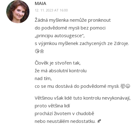
MAIA
12. 11. 2023 AT 16:00
Žádná myšlenka nemůže proniknout
do podvědomé mysli bez pomoci
„principu autosugesce“,
s výjimkou myšlenek zachycených ze Zdroje.
😘🌼
Člověk je stvořen tak,
že má absolutní kontrolu
nad tím,
co se mu dostává do podvědomé mysli. 🤯😉
Většinou však lidé tuto kontrolu nevykonávají,
proto většina lidí
prochází životem v chudobě
nebo neustálém nedostatku. 🍂