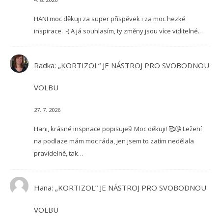
HANI moc děkuji za super příspěvek i za moc hezké
inspirace. :-) A já souhlasím, ty změny jsou více viditelné.…
Radka
:
„KORTIZOL“ JE NÁSTROJ PRO SVOBODNOU
VOLBU
27. 7. 2026
Hani, krásné inspirace popisuješ! Moc děkuji! 🥰😘 Ležení
na podlaze mám moc ráda, jen jsem to zatím nedělala
pravidelně, tak…
Hana
:
„KORTIZOL“ JE NÁSTROJ PRO SVOBODNOU
VOLBU