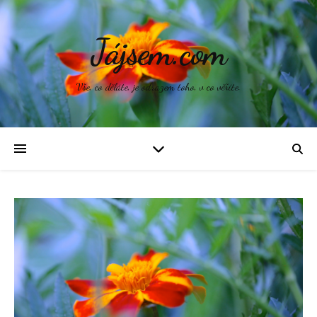
Jájsem.com
Vše, co děláte, je odrazem toho, v co věříte.