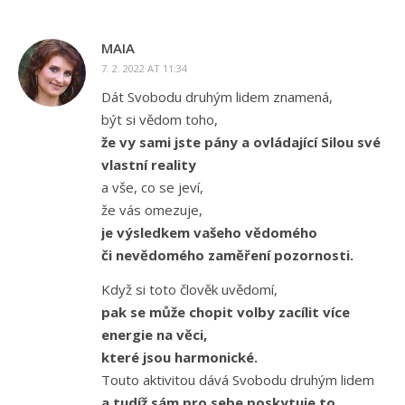
MAIA
7. 2. 2022 AT 11:34
Dát Svobodu druhým lidem znamená,
být si vědom toho,
že vy sami jste pány a ovládající Silou své
vlastní reality
a vše, co se jeví,
že vás omezuje,
je výsledkem vašeho vědomého
či nevědomého zaměření pozornosti.
Když si toto člověk uvědomí,
pak se může chopit volby zacílit více
energie na věci,
které jsou harmonické.
Touto aktivitou dává Svobodu druhým lidem
a tudíž sám pro sebe poskytuje to