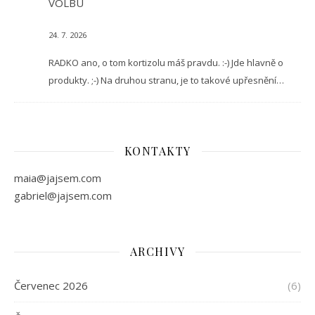
VOLBU
24. 7. 2026
RADKO ano, o tom kortizolu máš pravdu. :-) Jde hlavně o
produkty. ;-) Na druhou stranu, je to takové upřesnění…
KONTAKTY
maia@jajsem.com
gabriel@jajsem.com
ARCHIVY
Červenec 2026
(6)