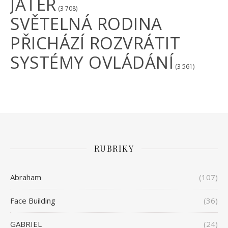
JATER
(3 708)
SVĚTELNÁ RODINA
PŘICHÁZÍ ROZVRÁTIT
SYSTÉMY OVLÁDÁNÍ
(3 561)
RUBRIKY
Abraham
(107)
Face Building
(36)
GABRIEL
(24)