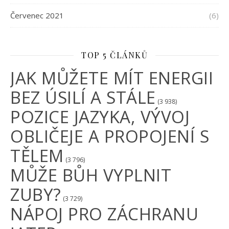
Červenec 2021
(6)
TOP 5 ČLÁNKŮ
JAK MŮŽETE MÍT ENERGII
BEZ ÚSILÍ A STÁLE
(3 938)
POZICE JAZYKA, VÝVOJ
OBLIČEJE A PROPOJENÍ S
TĚLEM
(3 796)
MŮŽE BŮH VYPLNIT
ZUBY?
(3 729)
NÁPOJ PRO ZÁCHRANU