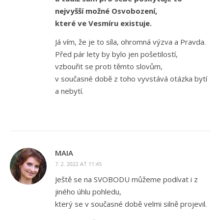
nejvyšší možné Osvobození,
které ve Vesmíru existuje.
Já vím, že je to síla, ohromná výzva a Pravda.
Před pár lety by bylo jen pošetilostí,
vzbouřit se proti těmto slovům,
v současné době z toho vyvstává otázka bytí
a nebytí.
MAIA
7. 2. 2022 AT 11:45
Ještě se na SVOBODU můžeme podívat i z
jiného úhlu pohledu,
který se v současné době velmi silně projevil.