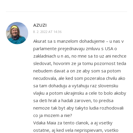
AZUZI
8. 2. 2022 AT 14:36
Akurat sa s manzelom dohadujeme – u nas v
parlamente prejednavaju zmluvu s USA o
zakladniach u n as, no mne sa to uz ani nechce
sledovat, hovorim ze ja tomu pozornost teda
nebudem davat a on ze aby som sa potom
necudovala, ale ked som pozeraloa chvilu ako
sa tam dohaduju a vytahuju raz slovensku
vlajku a potom ukrajinsku a cele to bolo akoby
sa deti hrali a hadali zaroven, to predsa
nemoze tak byt aby takyto ludia rozhodovali
co ja mozem a nie?
Vdaka Maia za tento clanok, a aj vsetky
ostatne, aj ked vela neprispievam, vsetko