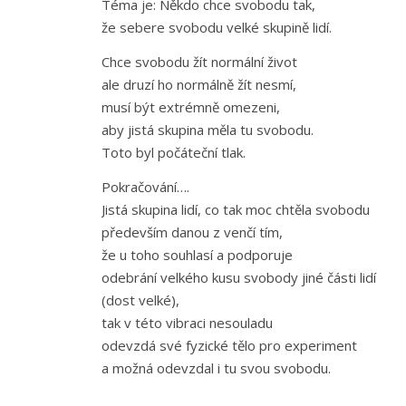
Téma je: Někdo chce svobodu tak,
že sebere svobodu velké skupině lidí.
Chce svobodu žít normální život
ale druzí ho normálně žít nesmí,
musí být extrémně omezeni,
aby jistá skupina měla tu svobodu.
Toto byl počáteční tlak.
Pokračování….
Jistá skupina lidí, co tak moc chtěla svobodu
především danou z venčí tím,
že u toho souhlasí a podporuje
odebrání velkého kusu svobody jiné části lidí
(dost velké),
tak v této vibraci nesouladu
odevzdá své fyzické tělo pro experiment
a možná odevzdal i tu svou svobodu.