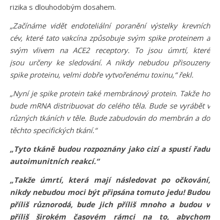
rizika s dlouhodobým dosahem.
„Začínáme vidět endoteliální poranění výstelky krevních
cév, které tato vakcína způsobuje svým spike proteinem a
svým vlivem na ACE2 receptory. To jsou úmrtí, které
jsou určeny ke sledování. A nikdy nebudou přisouzeny
spike proteinu, velmi dobře vytvořenému toxinu,“ řekl.
„Nyní je spike protein také membránový protein. Takže ho
bude mRNA distribuovat do celého těla. Bude se vyrábět v
různých tkáních v těle. Bude zabudován do membrán a do
těchto specifických tkání.“
„Tyto tkáně budou rozpoznány jako cizí a spustí řadu
autoimunitních reakcí.“
„Takže úmrtí, která mají následovat po očkování,
nikdy nebudou moci být připsána tomuto jedu! Budou
příliš různorodá, bude jich příliš mnoho a budou v
příliš širokém časovém rámci na to, abychom