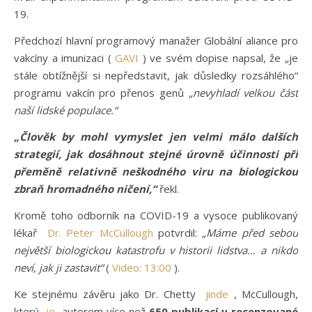
19.
Předchozí hlavní programový manažer Globální aliance pro
vakcíny a imunizaci (
GAVI
) ve svém dopise napsal, že „je
stále obtížnější si nepředstavit, jak důsledky rozsáhlého“
programu vakcín pro přenos genů
„nevyhladí velkou část
naší lidské populace.“
„Člověk by mohl vymyslet jen velmi málo dalších
strategií, jak dosáhnout stejné úrovně účinnosti při
přeměně relativně neškodného viru na biologickou
zbraň hromadného ničení,“
řekl.
Kromě toho odborník na COVID-19 a vysoce publikovaný
lékař
Dr. Peter McCullough
potvrdil:
„Máme před sebou
největší biologickou katastrofu v historii lidstva… a nikdo
neví, jak ji zastavit“
(
Video: 13:00
).
Ke stejnému závěru jako Dr. Chetty
jinde
, McCullough,
který
je
autorem více než
650 publikací v recenzované