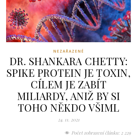
NEZAŘAZENÉ
DR. SHANKARA CHETTY:
SPIKE PROTEIN JE TOXIN,
CÍLEM JE ZABÍT
MILIARDY, ANIŽ BY SI
TOHO NĚKDO VŠIML
24. 11. 2021
Počet zobrazení článku:
2 229