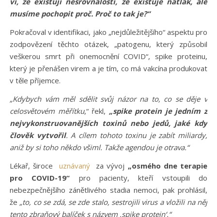
ví, že existují nesrovnalosti, že existuje nátlak, ale
musíme pochopit proč. Proč to tak je?“
Pokračoval v identifikaci, jako „nejdůležitějšího“ aspektu pro
zodpovězení těchto otázek, „patogenu, který způsobil
veškerou smrt při onemocnění COVID“, spike proteinu,
který je přenášen virem a je tím, co má vakcína produkovat
v těle příjemce.
„Kdybych vám měl sdělit svůj názor na to, co se děje v
celosvětovém měřítku
,“ řekl,
„spike protein je jedním z
nejvykonstruovanějších toxinů nebo jedů, jaké kdy
člověk vytvořil
. A cílem tohoto toxinu je zabít miliardy,
aniž by si toho někdo všiml. Takže agendou je otrava.“
Lékař, široce
uznávaný
za vývoj
„osmého dne terapie
pro COVID-19“
pro pacienty, kteří vstoupili do
nebezpečnějšího zánětlivého stadia nemoci, pak prohlásil,
že
„to, co se zdá, se zde stalo, sestrojili virus a vložili na něj
tento zbraňový balíček s názvem ‚spike protein‘.“