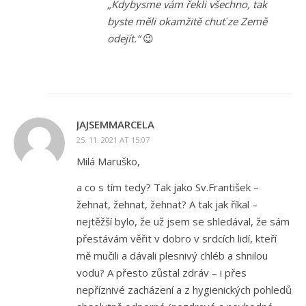
„Kdybysme vám řekli všechno, tak
byste měli okamžitě chuť ze Země
odejít.“
😉
JAJSEMMARCELA
25. 11. 2021 AT 15:07
Milá Maruško,
a co s tím tedy? Tak jako Sv.František –
žehnat, žehnat, žehnat? A tak jak říkal –
nejtěžší bylo, že už jsem se shledával, že sám
přestávám věřit v dobro v srdcích lidí, kteří
mě mučili a dávali plesnivý chléb a shnilou
vodu? A přesto zůstal zdráv – i přes
nepříznivé zacházení a z hygienických pohledů