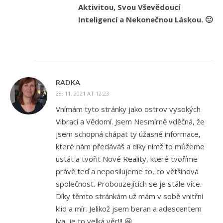
Aktivitou, Svou Vševědoucí
Inteligencí a Nekonečnou Láskou. 🙂
RADKA
28. 11. 2021 AT 12:23
Vnímám tyto stránky jako ostrov vysokých
Vibrací a Vědomí. Jsem Nesmírně vděčná, že
jsem schopná chápat ty úžasné informace,
které nám předáváš a díky nimž to můžeme
ustát a tvořit Nové Reality, které tvoříme
právě teď a neposilujeme to, co většinová
společnost. Probouzejících se je stále více.
Díky těmto stránkám už mám v sobě vnitřní
klid a mír. Jelikož jsem beran a adescentem
lva, je to velká věc!!! 😀