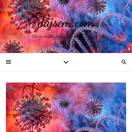
Jájsem.com
Vše, co děláte, je odrazem toho, v co věříte.