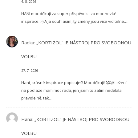
4. 8. 2026
HANI moc děkuji za super příspěvek i za moc hezké
inspirace. :-) A já souhlasím, ty změny jsou více viditelné.…
Radka
:
„KORTIZOL“ JE NÁSTROJ PRO SVOBODNOU
VOLBU
27. 7. 2026
Hani, krásné inspirace popisuješ! Moc děkuji! 🥰😘 Ležení
na podlaze mám moc ráda, jen jsem to zatím nedělala
pravidelně, tak…
Hana
:
„KORTIZOL“ JE NÁSTROJ PRO SVOBODNOU
VOLBU