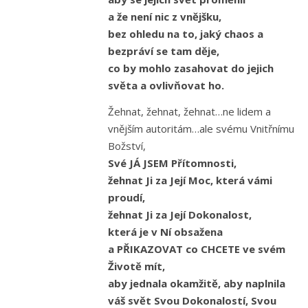
a že není nic z vnějšku,
bez ohledu na to, jaký chaos a
bezpráví se tam děje,
co by mohlo zasahovat do jejich
světa a ovlivňovat ho.
Žehnat, žehnat, žehnat…ne lidem a
vnějším autoritám…ale svému Vnitřnímu
Božství,
Své JÁ JSEM Přítomnosti,
žehnat Ji za Její Moc, která vámi
proudí,
žehnat Ji za Její Dokonalost,
která je v Ní obsažena
a PŘIKAZOVAT co CHCETE ve svém
Životě mít,
aby jednala okamžitě, aby naplnila
váš svět Svou Dokonalostí, Svou