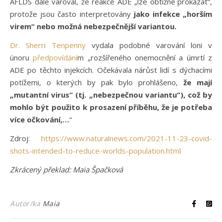
AFLDS dále varoval, že reakce ADE „lze obtížně prokázat“,
protože jsou často interpretovány
jako infekce „horším
virem“ nebo možná nebezpečnější variantou.
Dr. Sherri Tenpenny
vydala podobné varování loni v
únoru
předpovídání
m „rozšířeného onemocnění a úmrtí z
ADE po těchto injekcích. Očekávala nárůst lidí s dýchacími
potížemi, o kterých by pak bylo prohlášeno,
že mají
„mutantní virus“ (tj. „nebezpečnou variantu“),
což by
mohlo být použito k prosazení příběhu, že je potřeba
více očkování,…
“
Zdroj:
https://www.naturalnews.com/2021-11-23-covid-
shots-intended-to-reduce-worlds-population.html
Zkrácený překlad: Maia Špačková
Autor/ka
Maia