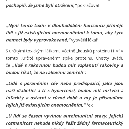
pochopili, že jsme byli otráveni,“
pokračoval.
„Nyní tento toxin v dlouhodobém horizontu přiměje
lidi s již existujícími onemocněními k tomu, aby tyto
nemoci byly vyprovokované,“
vysvětlil lékař.
S určitými toxickými látkami, včetně „kousků proteinu HIV“ v
tomto „určitě upraveném“ spike proteinu, Chetty uvádí,
že
„lidé s rakovinou budou mít vzplanutí rakoviny a
budou říkat, že na rakovinu zemřeli“.
„Lidé s poraněním cév nebo predispozicí, jako jsou
naši diabetici a ti s hypertenzí, budou mít mrtvici a
infarkty a ostatní v různé době a my je přisoudíme
jejich již existujícím onemocněním,“
řekl.
„U lidí se časem vyvinou autoimunitní stavy, jejichž
rozmanitost nebude nikdy řešit žádný farmaceutický