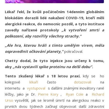
Lékař řekl, že kvůli počátečním 14denním globálním
blokádám dorazili lidé nakažení COVID-19, kteří měli
alergické reakce, do nemocnic pozdě, a tyto instituce
zavedly nařízené protokoly
„k vytvoření smrti a
poškození, aby rozvířily všechny strachy.“
„Ale hra, kterou hráli s tímto umělým virem, měla
ospravedlnit očkování planety,“
pokračoval.
Chetty dodal, že tyto injekce jsou určeny k tomu,
aby
„nás vystavili spike proteinu na delší dobu“.
Tento zkušený lékař s 18 letou praxí
, kdy se ho
kolegové
lékaři
často
dotazovali
na
internetu a
vystupoval
s dalšími známými inovátory rané
léčby, jako je Dr.
Pierre Kory
,
Ryan Cole
a
Richard
Urso
vysvětlil, jak se kromě úmrtí na alergickou reakci v
prvních dvou týdnech začínají objevovat další zdravotní