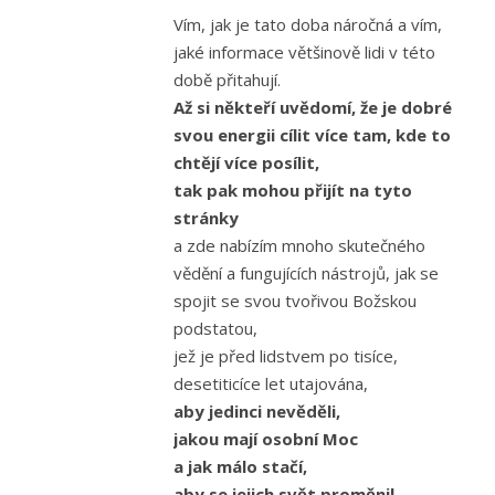
Vím, jak je tato doba náročná a vím,
jaké informace většinově lidi v této
době přitahují.
Až si někteří uvědomí, že je dobré
svou energii cílit více tam, kde to
chtějí více posílit,
tak pak mohou přijít na tyto
stránky
a zde nabízím mnoho skutečného
vědění a fungujících nástrojů, jak se
spojit se svou tvořivou Božskou
podstatou,
jež je před lidstvem po tisíce,
desetiticíce let utajována,
aby jedinci nevěděli,
jakou mají osobní Moc
a jak málo stačí,
aby se jejich svět proměnil