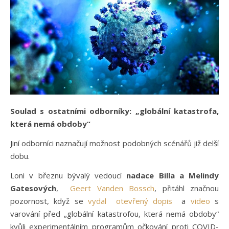
Soulad s ostatními odborníky: „globální katastrofa,
která nemá obdoby“
Jiní odborníci naznačují možnost podobných scénářů již delší
dobu.
Loni v březnu bývalý vedoucí
nadace Billa a Melindy
Gatesových
,
Geert Vanden Bossch
, přitáhl značnou
pozornost, když se
vydal
otevřený dopis
a
video
s
varování před „globální katastrofou, která nemá obdoby“
kvůli experimentálním programům očkování proti COVID-