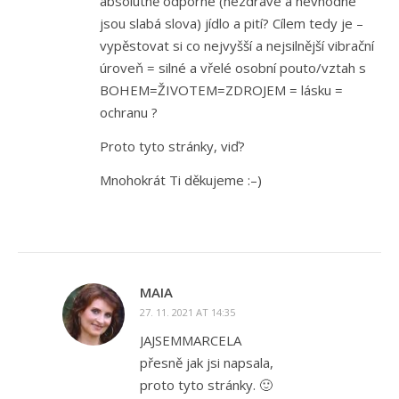
absolutně odporné (nezdravé a nevhodné
jsou slabá slova) jídlo a pití? Cílem tedy je –
vypěstovat si co nejvyšší a nejsilnější vibrační
úroveň = silné a vřelé osobní pouto/vztah s
BOHEM=ŽIVOTEM=ZDROJEM = lásku =
ochranu ?
Proto tyto stránky, viď?
Mnohokrát Ti děkujeme :–)
MAIA
27. 11. 2021 AT 14:35
JAJSEMMARCELA
přesně jak jsi napsala,
proto tyto stránky. 🙂