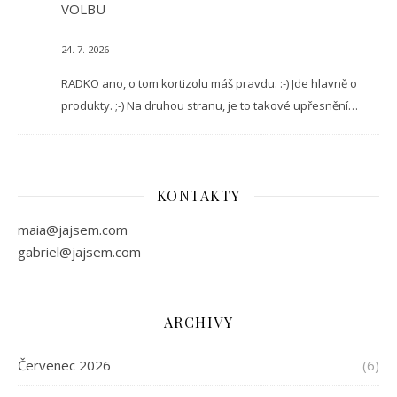
VOLBU
24. 7. 2026
RADKO ano, o tom kortizolu máš pravdu. :-) Jde hlavně o
produkty. ;-) Na druhou stranu, je to takové upřesnění…
KONTAKTY
maia@jajsem.com
gabriel@jajsem.com
ARCHIVY
Červenec 2026
(6)