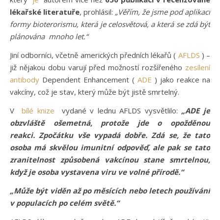
lékařské literatuře
, prohlásil:
„Věřím, že jsme pod aplikací
formy bioterorismu, která je celosvětová, a která se zdá být
plánována mnoho let.“
Jiní odborníci, včetně amerických předních lékařů (
AFLDS
) –
již nějakou dobu varují před možností rozšířeného
zesílení
antibody
Dependent Enhancement (
ADE
) jako reakce na
vakcíny, což je stav, který může být jistě smrtelný.
V
bílé knize
vydané v lednu AFLDS vysvětlilo:
„ADE je
obzvláště ošemetná, protože jde o opožděnou
reakci. Zpočátku vše vypadá dobře. Zdá se, že tato
osoba má skvělou imunitní odpověď, ale pak se tato
zranitelnost způsobená vakcínou stane smrtelnou,
když je osoba vystavena viru ve volné přírodě.“
„Může být viděn až po měsících nebo letech používání
v populacích po celém světě.“