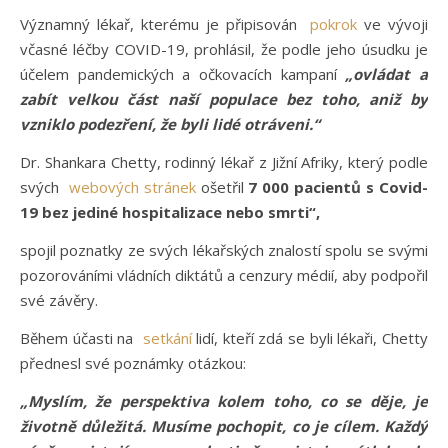
Významný lékař, kterému je připisován
pokrok
ve vývoji
včasné léčby COVID-19, prohlásil, že podle jeho úsudku je
účelem pandemických a očkovacích kampaní
„ovládat a
zabít velkou část naší populace bez toho, aniž by
vzniklo podezření, že byli lidé otráveni.“
Dr. Shankara Chetty, rodinný lékař z Jižní Afriky, který podle
svých
webových stránek
ošetřil
7 000 pacientů s Covid-
19 bez jediné hospitalizace nebo smrti“,
spojil poznatky ze svých lékařských znalostí spolu se svými
pozorováními vládních diktátů a cenzury médií, aby podpořil
své závěry.
Během účasti na
setkání
lidí, kteří zdá se byli lékaři, Chetty
přednesl své poznámky otázkou:
„Myslím, že perspektiva kolem toho, co se děje, je
životně důležitá. Musíme pochopit, co je cílem. Každý