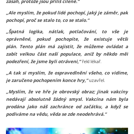
zásah, protože jsou příliš cílené.“
„Ale myslím, že pokud lidé pochopí, jaký je záměr, pak
pochopí, proč se stalo to, co se stalo.“
„Špatná logika, nátlak, potlačování, to vše je
oprávněné, pokud pochopíte, že existuje větší
plán.
Tento plán má zajistit, že můžeme ovládat a
zabít velkou část naší populace, aniž by někdo měl
podezření, že jsme byli otráveni,“
řekl lékař.
„A tak si myslím, že ospravedlnění všeho, co vidíme,
je zaručeno pochopením konce hry,“
uzavřel.
„Myslím, že ve hře je obrovský obraz; jinak vakcíny
nedávají absolutně žádný smysl. Vakcína nám byla
prodána jako náš zachránce od začátku, a když se
podíváme na vědu, věda se zde neodehrává.“