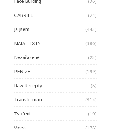
Face Building
(36)
GABRIEL
(24)
Já Jsem
(443)
MAIA TEXTY
(386)
Nezařazené
(23)
PENÍZE
(199)
Raw Recepty
(8)
Transformace
(314)
Tvoření
(10)
Videa
(178)