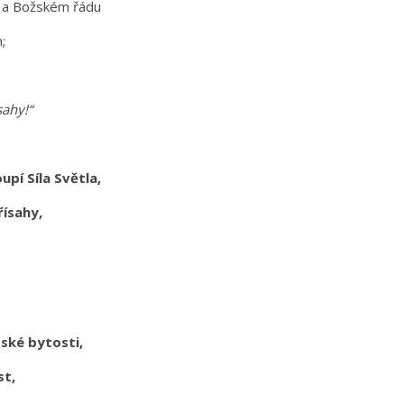
i a Božském řádu
h;
:
sahy!“
upí Síla Světla,
řísahy,
dské bytosti,
st,