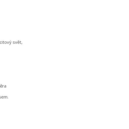
citový svět,
věra
esem.