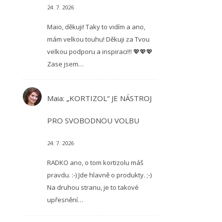
24. 7. 2026
Maio, děkuji! Taky to vidím a ano,
mám velkou touhu! Děkuji za Tvou
velkou podporu a inspiraci!!! 💖💖💖
Zase jsem…
Maia
:
„KORTIZOL“ JE NÁSTROJ
PRO SVOBODNOU VOLBU
24. 7. 2026
RADKO ano, o tom kortizolu máš
pravdu. :-) Jde hlavně o produkty. ;-)
Na druhou stranu, je to takové
upřesnění…