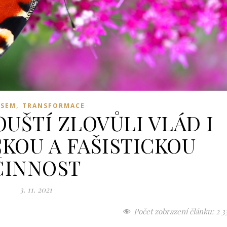
,
JSEM
TRANSFORMACE
UŠTÍ ZLOVŮLI VLÁD I
KOU A FAŠISTICKOU
ČINNOST
3. 11. 2021
Počet zobrazení článku:
2 3