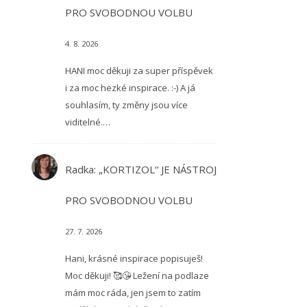
PRO SVOBODNOU VOLBU
4. 8. 2026
HANI moc děkuji za super příspěvek
i za moc hezké inspirace. :-) A já
souhlasím, ty změny jsou více
viditelné.…
Radka
:
„KORTIZOL“ JE NÁSTROJ
PRO SVOBODNOU VOLBU
27. 7. 2026
Hani, krásné inspirace popisuješ!
Moc děkuji! 🥰😘 Ležení na podlaze
mám moc ráda, jen jsem to zatím