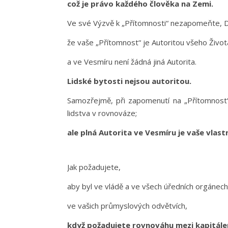
což je právo každého člověka na Zemi.
Ve své Výzvě k „Přítomnosti“ nezapomeňte, D
že vaše „Přítomnost“ je Autoritou všeho Živo
a ve Vesmíru není žádná jiná Autorita.
Lidské bytosti nejsou autoritou.
Samozřejmě, při zapomenutí na „Přítomnost“
lidstva v rovnováze;
ale plná Autorita ve Vesmíru je vaše vlas
Jak požadujete,
aby byl ve vládě a ve všech úředních orgáne
ve vašich průmyslových odvětvích,
když požadujete rovnováhu mezi kapitále