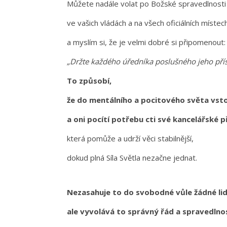
Můžete nadále volat po Božské spravedlnost
ve vašich vládách a na všech oficiálních místec
a myslím si, že je velmi dobré si připomenout
„Držte každého úředníka poslušného jeho pří
To způsobí,
že do mentálního a pocitového světa vsto
a oni pocítí potřebu cti své kancelářské p
která pomůže a udrží věci stabilnější,
dokud plná Síla Světla nezačne jednat.
Nezasahuje to do svobodné vůle žádné li
ale vyvolává to správný řád a spravedlno