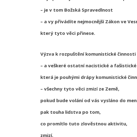
– je v tom Božská Spravedlnost
– a vy přivádíte nejmocnější Zákon ve Ves
který tyto věci přinese.
Výzva k rozpuštění komunistické činnosti
– a veškeré ostatní nacistické a fašistické
která je pouhými drápy komunistické čin
– všechny tyto věci zmizí ze Země,
pokud bude volání od vás vysláno do men
pak touha lidstva po tom,
co promítlo tuto zlověstnou aktivitu,
zmizí.