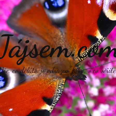
Jájsem.co
Vše, co děláte, je odrazem toho, v co věříte