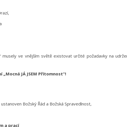
razí,
ta
 musely ve vnějším světě existovat určité požadavky na udrže
tní „Mocná JÁ JSEM Přítomnost“!
ch ustanoven Božský Řád a Božská Spravedlnost,
m a prací