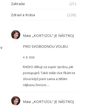
Zahrada
(21)
Zdraví a Krása
(228)
Maia
:
„KORTIZOL“ JE NÁSTROJ
PRO SVOBODNOU VOLBU
ní
4. 8. 2026
RADKO děkuji za super zprávu, jak
postupuješ. Také stále více říkám ta
slova když jsem sama a dělám
nějkaou činnost.…
Maia
:
„KORTIZOL“ JE NÁSTROJ