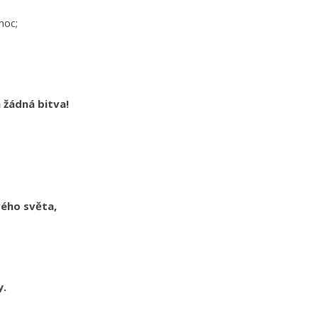
 moc;
m žádná bitva!
vého světa,
y.