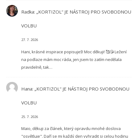
Radka
:
„KORTIZOL“ JE NÁSTROJ PRO SVOBODNOU
VOLBU
27. 7. 2026
Hani, krásné inspirace popisuješ! Moc děkuji! 🥰😘 Ležení
na podlaze mám moc ráda, jen jsem to zatím nedělala
pravidelně, tak…
Hana
:
„KORTIZOL“ JE NÁSTROJ PRO SVOBODNOU
VOLBU
25. 7. 2026
Maio, děkuji za článek, který opravdu mnohé doslova
"osvětluje". Daří se mi každý den vyhradit si celou hodinu