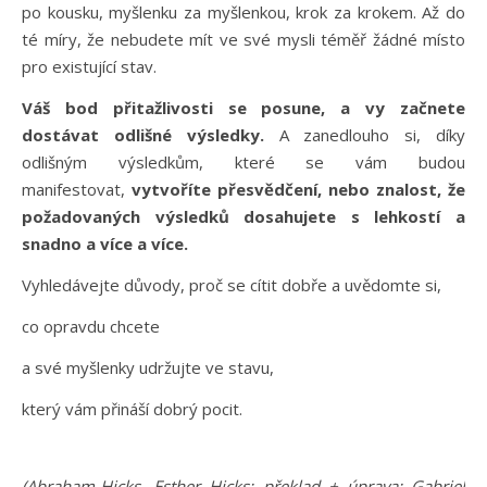
po kousku, myšlenku za myšlenkou, krok za krokem. Až do
té míry, že nebudete mít ve své mysli téměř žádné místo
pro existující stav.
Váš bod přitažlivosti se posune, a vy začnete
dostávat odlišné výsledky.
A zanedlouho si, díky
odlišným výsledkům, které se vám budou
manifestovat,
vytvoříte přesvědčení, nebo znalost, že
požadovaných výsledků dosahujete s lehkostí a
snadno a více a více.
Vyhledávejte důvody, proč se cítit dobře a uvědomte si,
co opravdu chcete
a své myšlenky udržujte ve stavu,
který vám přináší dobrý pocit.
(Abraham-Hicks, Esther Hicks; překlad + úprava: Gabriel