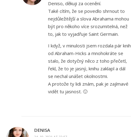
Deniso, děkuji za ocenění.
Také cítím, že se povedlo shrnout to
nejdůležitější a slova Abrahama mohou
být pro někoho více srozumitelná, než
to, jak to vyjadřuje Saint Germain.
I když, v minulosti jsem rozdala pár knih
od Abraham-Hicks a mnohokráte se
stalo, že dotyčný něco z toho přečetl,
řekl, že to je jasný, knihu zaklapl a dál
se nechal unášet okolnostmi.
A protože ty lidi znám, pak je zajímavé
vidět tu jasnost. 🙂
DENISA
24. 10. 2021 AT 22:57