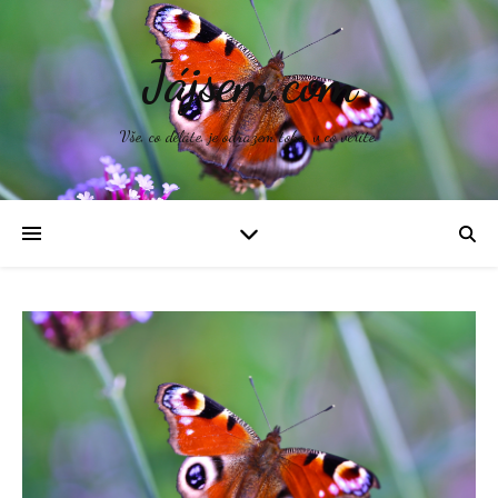
Jájsem.com
Vše, co děláte, je odrazem toho, v co věříte.