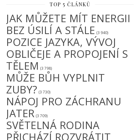
TOP 5 ČLÁNKŮ
JAK MŮŽETE MÍT ENERGII
BEZ ÚSILÍ A STÁLE
(3 940)
POZICE JAZYKA, VÝVOJ
OBLIČEJE A PROPOJENÍ S
TĚLEM
(3 798)
MŮŽE BŮH VYPLNIT
ZUBY?
(3 730)
NÁPOJ PRO ZÁCHRANU
JATER
(3 709)
SVĚTELNÁ RODINA
PŘICHÁZÍ ROZVRÁTIT