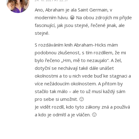
Ano, Abraham je ala Saint Germain, v
moderním hávu. 😀 Na obou zdrojích mi přijde
fascinující, jak jsou stejné, řečené jinak, ale
stejné.
S rozdáváním knih Abraham-Hicks mám
podobnou zkušenost, s tím rozdílem, že mi
bylo řečeno „Hm, mě to nezaujalo“. A žel,
dotyční se nechávají také dále unášet
okolnostmi a to u nich vede buď ke stagnaci a
více nežádoucím okolnostem. A přitom by
stačilo tak málo – ale to už musí každý sám
pro sebe si umožnit. 🙂
Je vidět rozdíl, kdo tyto zákony zná a používá
a kdo je odmítl a je vláčen. 🙂