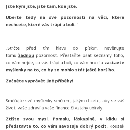
Jste kým jste, jste tam, kde jste.
Uberte tedy na své pozornosti na věci, které
nechcete, které vás trápí a bolí.
¨
„Strčte před tím hlavu do písku“, nevěnujte
tomu
žádnou
pozornost. Přestaňte psát seznamy toho,
co vám nejde, co vás trápí a bolí, co vám hrozí a
zastavte
myšlenky na to, co by se mohlo stát ještě horšího.
Začněte vyprávět jiné příběhy!
Směřujte své myšlenky směrem, jakým chcete, aby se váš
život, vaše zdraví a vaše finance či vztahy ubíraly.
Ztište svou mysl. Pomalu, láskyplně, v klidu si
představte to, co vám navozuje dobrý pocit.
Kousek