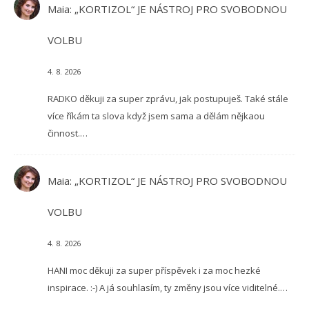
Maia
:
„KORTIZOL“ JE NÁSTROJ PRO SVOBODNOU
VOLBU
4. 8. 2026
RADKO děkuji za super zprávu, jak postupuješ. Také stále
více říkám ta slova když jsem sama a dělám nějkaou
činnost.…
Maia
:
„KORTIZOL“ JE NÁSTROJ PRO SVOBODNOU
VOLBU
4. 8. 2026
HANI moc děkuji za super příspěvek i za moc hezké
inspirace. :-) A já souhlasím, ty změny jsou více viditelné.…