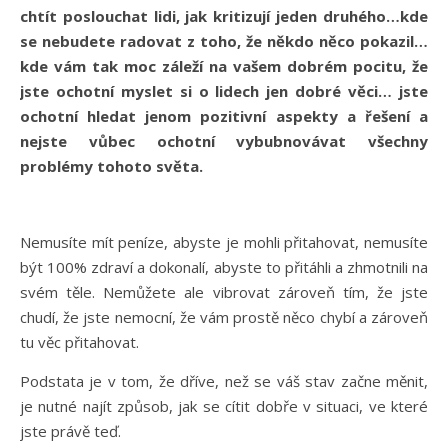
chtít poslouchat lidi, jak kritizují jeden druhého…kde
se nebudete radovat z toho, že někdo něco pokazil…
kde vám tak moc záleží na vašem dobrém pocitu, že
jste ochotní myslet si o lidech jen dobré věci… jste
ochotní hledat jenom pozitivní aspekty a řešení a
nejste vůbec ochotní vybubnovávat všechny
problémy tohoto světa.
Nemusíte mít peníze, abyste je mohli přitahovat, nemusíte
být 100% zdraví a dokonalí, abyste to přitáhli a zhmotnili na
svém těle. Nemůžete ale vibrovat zároveň tím, že jste
chudí, že jste nemocní, že vám prostě něco chybí a zároveň
tu věc přitahovat.
Podstata je v tom, že dříve, než se váš stav začne měnit,
je nutné najít způsob, jak se cítit dobře v situaci, ve které
jste právě teď.