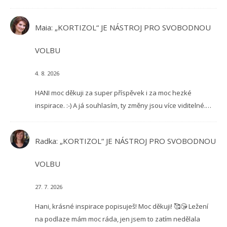
Maia
:
„KORTIZOL“ JE NÁSTROJ PRO SVOBODNOU
VOLBU
4. 8. 2026
HANI moc děkuji za super příspěvek i za moc hezké
inspirace. :-) A já souhlasím, ty změny jsou více viditelné.…
Radka
:
„KORTIZOL“ JE NÁSTROJ PRO SVOBODNOU
VOLBU
27. 7. 2026
Hani, krásné inspirace popisuješ! Moc děkuji! 🥰😘 Ležení
na podlaze mám moc ráda, jen jsem to zatím nedělala