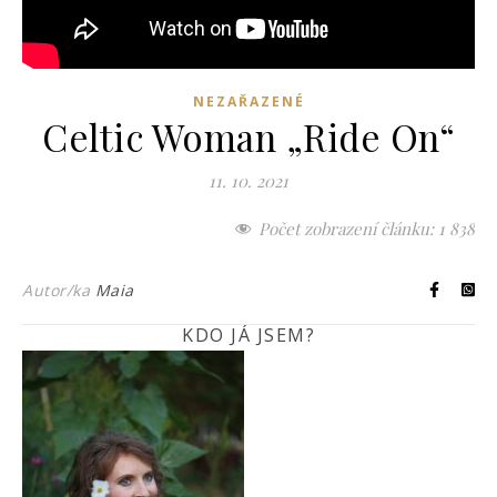
NEZAŘAZENÉ
Celtic Woman „Ride On“
11. 10. 2021
Počet zobrazení článku:
1 838
Autor/ka
Maia
KDO JÁ JSEM?