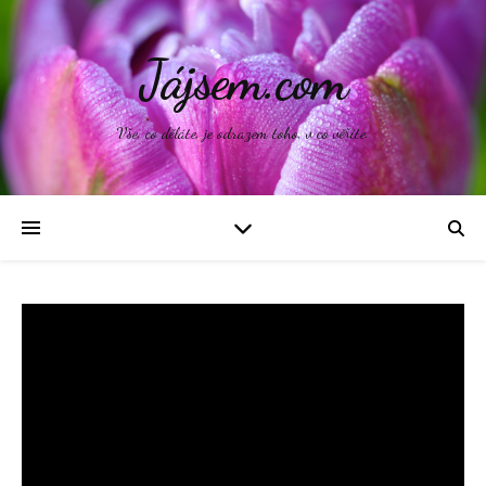
Jájsem.com
Vše, co děláte, je odrazem toho, v co věříte.