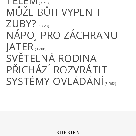
TĚLEM
(3 797)
MŮŽE BŮH VYPLNIT
ZUBY?
(3 729)
NÁPOJ PRO ZÁCHRANU
JATER
(3 708)
SVĚTELNÁ RODINA
PŘICHÁZÍ ROZVRÁTIT
SYSTÉMY OVLÁDÁNÍ
(3 562)
RUBRIKY