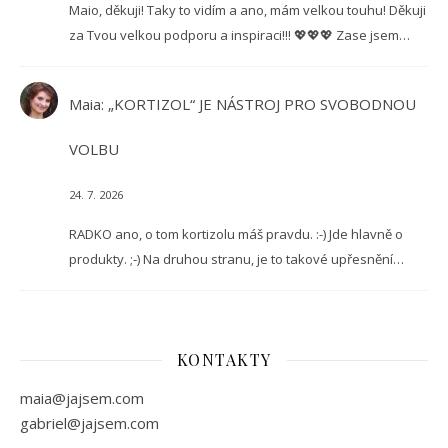
Maio, děkuji! Taky to vidím a ano, mám velkou touhu! Děkuji
za Tvou velkou podporu a inspiraci!!! 💖💖💖 Zase jsem…
Maia
:
„KORTIZOL“ JE NÁSTROJ PRO SVOBODNOU
VOLBU
24. 7. 2026
RADKO ano, o tom kortizolu máš pravdu. :-) Jde hlavně o
produkty. ;-) Na druhou stranu, je to takové upřesnění…
KONTAKTY
maia@jajsem.com
gabriel@jajsem.com