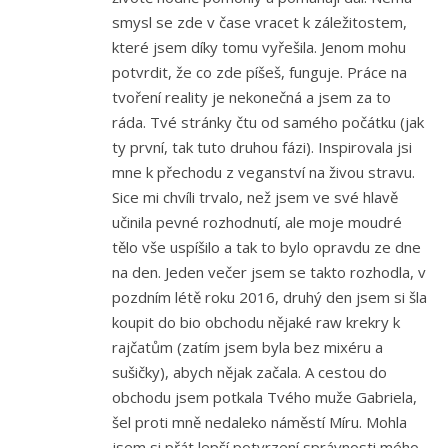
smysl se zde v čase vracet k záležitostem,
které jsem díky tomu vyřešila. Jenom mohu
potvrdit, že co zde píšeš, funguje. Práce na
tvoření reality je nekonečná a jsem za to
ráda. Tvé stránky čtu od samého počátku (jak
ty první, tak tuto druhou fázi). Inspirovala jsi
mne k přechodu z veganství na živou stravu.
Sice mi chvíli trvalo, než jsem ve své hlavě
učinila pevné rozhodnutí, ale moje moudré
tělo vše uspíšilo a tak to bylo opravdu ze dne
na den. Jeden večer jsem se takto rozhodla, v
pozdním létě roku 2016, druhý den jsem si šla
koupit do bio obchodu nějaké raw krekry k
rajčatům (zatím jsem byla bez mixéru a
sušičky), abych nějak začala. A cestou do
obchodu jsem potkala Tvého muže Gabriela,
šel proti mně nedaleko náměstí Míru. Mohla
jsem si přát lepší potvrzení správnosti mého