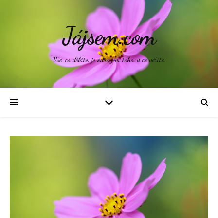
Jájsem.com
Vše, co děláte, je odrazem toho, v co věříte.