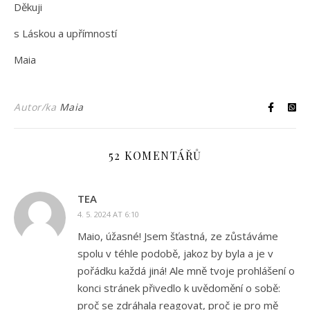
Děkuji
s Láskou a upřímností
Maia
Autor/ka
Maia
52 KOMENTÁŘŮ
TEA
4. 5. 2024 AT 6:10
Maio, úžasné! Jsem šťastná, ze zůstáváme
spolu v téhle podobě, jakoz by byla a je v
pořádku každá jiná! Ale mně tvoje prohlášení o
konci stránek přivedlo k uvědomění o sobě:
proč se zdráhala reagovat, proč je pro mě