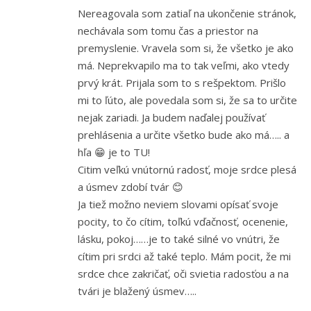
Nereagovala som zatiaľ na ukončenie stránok,
nechávala som tomu čas a priestor na
premyslenie. Vravela som si, že všetko je ako
má. Neprekvapilo ma to tak veľmi, ako vtedy
prvý krát. Prijala som to s rešpektom. Prišlo
mi to ľúto, ale povedala som si, že sa to určite
nejak zariadi. Ja budem naďalej používať
prehlásenia a určite všetko bude ako má….. a
hľa 😁 je to TU!
Citim veľkú vnútornú radosť, moje srdce plesá
a úsmev zdobí tvár 😊
Ja tiež možno neviem slovami opísať svoje
pocity, to čo cítim, toľkú vďačnosť, ocenenie,
lásku, pokoj……je to také silné vo vnútri, že
cítim pri srdci až také teplo. Mám pocit, že mi
srdce chce zakričať, oči svietia radosťou a na
tvári je blažený úsmev…..