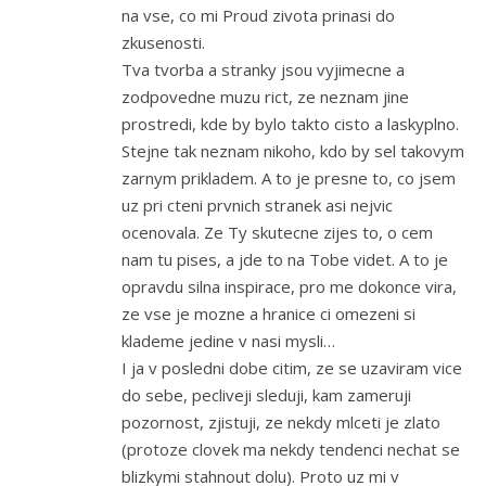
na vse, co mi Proud zivota prinasi do
zkusenosti.
Tva tvorba a stranky jsou vyjimecne a
zodpovedne muzu rict, ze neznam jine
prostredi, kde by bylo takto cisto a laskyplno.
Stejne tak neznam nikoho, kdo by sel takovym
zarnym prikladem. A to je presne to, co jsem
uz pri cteni prvnich stranek asi nejvic
ocenovala. Ze Ty skutecne zijes to, o cem
nam tu pises, a jde to na Tobe videt. A to je
opravdu silna inspirace, pro me dokonce vira,
ze vse je mozne a hranice ci omezeni si
klademe jedine v nasi mysli…
I ja v posledni dobe citim, ze se uzaviram vice
do sebe, pecliveji sleduji, kam zameruji
pozornost, zjistuji, ze nekdy mlceti je zlato
(protoze clovek ma nekdy tendenci nechat se
blizkymi stahnout dolu). Proto uz mi v