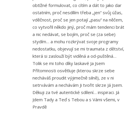
obtížné formulovat, co cítím a dát to jako dar
ostatním, proč nesdílím třeba „jen“ svůj úžas,
vděčnost, proč se jen potají „pasu“ na něčem,
co vytvořil někdo jiný, proč mám tendenci brát
a nic nedávat, se bojím, proč se (za sebe)
stydím… a mohu rozkrývat svoje programy
nedostatku, objevují se mi traumata z dětství,
která si zaslouží být viděná a od-puštěná…
Tolik se mi toho díky laskavé Ja Jsem
Přítomnosti osvětluje (kterou skrze sebe
necháváš proudit výjimečně silně), ze v ni
setrvávám a nechávám Ji tvořit skrze Já Jsem.
Děkuji za tvé autentické sdílení… inspiraci. Já
Jdem Tady a Teď s Tebou a s Vámi všemi, v
Pravdě