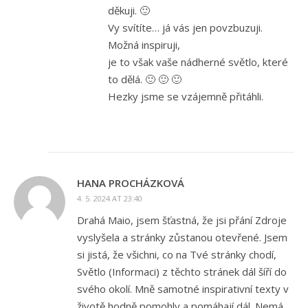
děkuji. 🙂
Vy svítíte… já vás jen povzbuzuji.
Možná inspiruji,
je to však vaše nádherné světlo, které
to dělá. 🙂 🙂 🙂
Hezky jsme se vzájemně přitáhli.
HANA PROCHÁZKOVÁ
4. 5. 2024 AT 23:40
Drahá Maio, jsem šťastná, že jsi přání Zdroje
vyslyšela a stránky zůstanou otevřené. Jsem
si jistá, že všichni, co na Tvé stránky chodí,
Světlo (Informaci) z těchto stránek dál šíří do
svého okolí. Mně samotné inspirativní texty v
životě hodně pomohly a pomáhají dál. Nemá