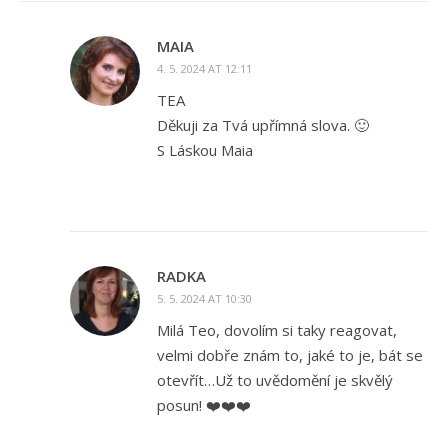
MAIA
4. 5. 2024 AT 12:11
TEA
Děkuji za Tvá upřímná slova. 🙂
S Láskou Maia
RADKA
5. 5. 2024 AT 10:30
Milá Teo, dovolím si taky reagovat,
velmi dobře znám to, jaké to je, bát se
otevřít…Už to uvědomění je skvělý
posun! ❤️❤️❤️