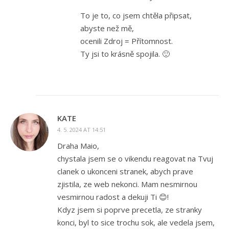
To je to, co jsem chtěla připsat,
abyste než mě,
ocenili Zdroj = Přítomnost.
Ty jsi to krásně spojila. 🙂
KATE
4. 5. 2024 AT 14:51
Draha Maio,
chystala jsem se o vikendu reagovat na Tvuj
clanek o ukonceni stranek, abych prave
zjistila, ze web nekonci. Mam nesmirnou
vesmirnou radost a dekuji Ti 😊!
Kdyz jsem si poprve precetla, ze stranky
konci, byl to sice trochu sok, ale vedela jsem,