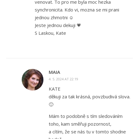
venovat. To pro me byla moc hezka
synchronicita. Kdo vi, mozna se mi prani
jednou zhmotni ☺️
Jeste jednou dekuji 💗
S Laskou, Kate
MAIA
4. 5. 2024 AT 22:19
KATE
děkuji za tak krásná, povzbudivá slova.
🙂
Mám to podobně s tím sledováním
toho, kam směřuji pozornost,
a cítím, že se nás tu v tomto shodne