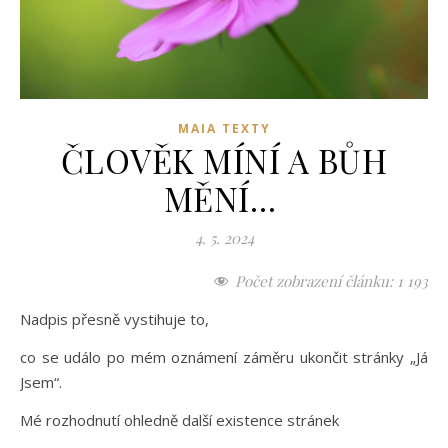
MAIA TEXTY
ČLOVĚK MÍNÍ A BŮH
MĚNÍ…
4. 5. 2024
Počet zobrazení článku:
1 193
Nadpis přesně vystihuje to,
co se událo po mém oznámení záměru ukončit stránky „Já
Jsem“.
Mé rozhodnutí ohledně další existence stránek