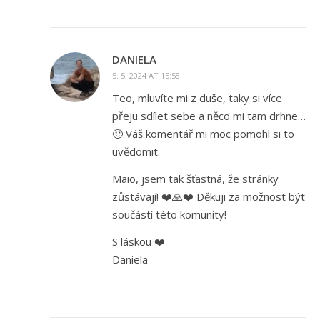
DANIELA
5. 5. 2024 AT 15:58
Teo, mluvíte mi z duše, taky si více
přeju sdílet sebe a něco mi tam drhne…
🙂 Váš komentář mi moc pomohl si to
uvědomit.
Maio, jsem tak šťastná, že stránky
zůstávají! ❤️🙏❤️ Děkuji za možnost být
součástí této komunity!
S láskou ❤️
Daniela