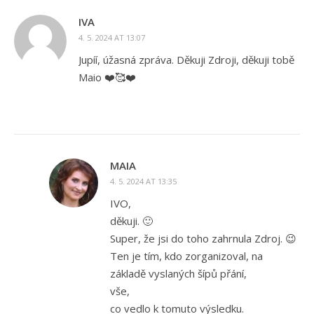
IVA
4. 5. 2024 AT 13:07
Jupíí, úžasná zpráva. Děkuji Zdroji, děkuji tobě
Maio ❤️🥰❤️
MAIA
4. 5. 2024 AT 13:35
IVO,
děkuji. 🙂
Super, že jsi do toho zahrnula Zdroj. 😉
Ten je tím, kdo zorganizoval, na
základě vyslaných šípů přání,
vše,
co vedlo k tomuto výsledku.