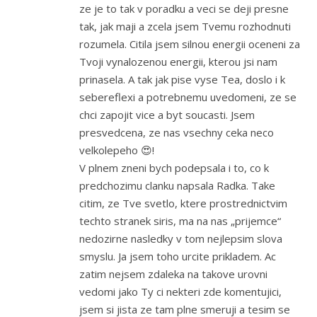
ze je to tak v poradku a veci se deji presne
tak, jak maji a zcela jsem Tvemu rozhodnuti
rozumela. Citila jsem silnou energii oceneni za
Tvoji vynalozenou energii, kterou jsi nam
prinasela. A tak jak pise vyse Tea, doslo i k
sebereflexi a potrebnemu uvedomeni, ze se
chci zapojit vice a byt soucasti. Jsem
presvedcena, ze nas vsechny ceka neco
velkolepeho 😍!
V plnem zneni bych podepsala i to, co k
predchozimu clanku napsala Radka. Take
citim, ze Tve svetlo, ktere prostrednictvim
techto stranek siris, ma na nas „prijemce“
nedozirne nasledky v tom nejlepsim slova
smyslu. Ja jsem toho urcite prikladem. Ac
zatim nejsem zdaleka na takove urovni
vedomi jako Ty ci nekteri zde komentujici,
jsem si jista ze tam plne smeruji a tesim se