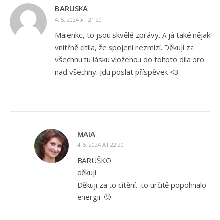
BARUSKA
4. 5. 2024 AT 21:20
Maienko, to jsou skvělé zprávy. A já také nějak
vnitřně cítila, že spojení nezmizí. Děkuji za
všechnu tu lásku vloženou do tohoto díla pro
nad všechny. Jdu poslat příspěvek <3
MAIA
4. 5. 2024 AT 22:20
BARUŠKO
děkuji.
Děkuji za to cítění…to určitě popohnalo
energii. 🙂