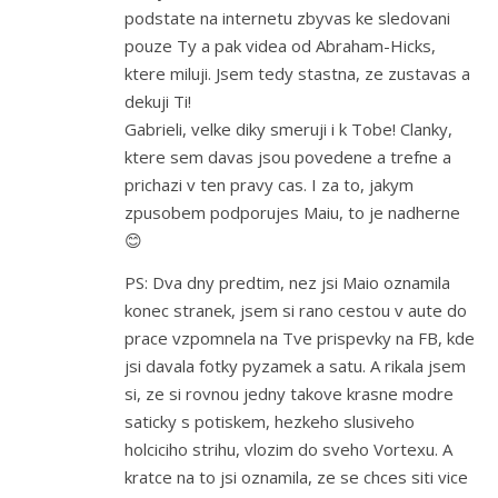
podstate na internetu zbyvas ke sledovani
pouze Ty a pak videa od Abraham-Hicks,
ktere miluji. Jsem tedy stastna, ze zustavas a
dekuji Ti!
Gabrieli, velke diky smeruji i k Tobe! Clanky,
ktere sem davas jsou povedene a trefne a
prichazi v ten pravy cas. I za to, jakym
zpusobem podporujes Maiu, to je nadherne
😊
PS: Dva dny predtim, nez jsi Maio oznamila
konec stranek, jsem si rano cestou v aute do
prace vzpomnela na Tve prispevky na FB, kde
jsi davala fotky pyzamek a satu. A rikala jsem
si, ze si rovnou jedny takove krasne modre
saticky s potiskem, hezkeho slusiveho
holciciho strihu, vlozim do sveho Vortexu. A
kratce na to jsi oznamila, ze se chces siti vice