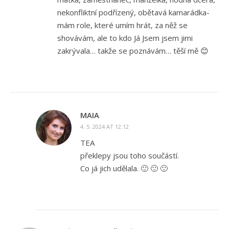
nekonfliktní podřízený, obětavá kamarádka-
mám role, které umím hrát, za něž se
shovávám, ale to kdo Já Jsem jsem jimi
zakrývala… takže se poznávám… těší mě 😊
MAIA
4. 5. 2024 AT 12:12
TEA
překlepy jsou toho součástí.
Co já jich udělala. 🙂 🙂 🙂