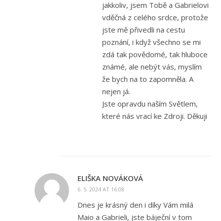
jakkoliv, jsem Tobě a Gabrielovi
vděčná z celého srdce, protože
jste mě přivedli na cestu
poznání, i když všechno se mi
zdá tak povědomé, tak hluboce
známé, ale nebýt vás, myslím
že bych na to zapomněla. A
nejen já.
Jste opravdu naším Světlem,
které nás vrací ke Zdroji. Děkuji
ELIŠKA NOVÁKOVÁ
6. 5. 2024 AT 16:08
Dnes je krásný den i díky Vám milá
Maio a Gabrieli, jste báječní v tom