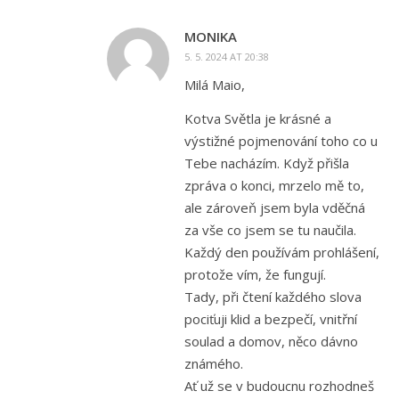
MONIKA
5. 5. 2024 AT 20:38
Milá Maio,
Kotva Světla je krásné a
výstižné pojmenování toho co u
Tebe nacházím. Když přišla
zpráva o konci, mrzelo mě to,
ale zároveň jsem byla vděčná
za vše co jsem se tu naučila.
Každý den používám prohlášení,
protože vím, že fungují.
Tady, při čtení každého slova
pociťuji klid a bezpečí, vnitřní
soulad a domov, něco dávno
známého.
Ať už se v budoucnu rozhodneš