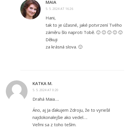
MAIA
5. 5. 2024 AT 16:26
Hani,
tak to je úžasné, jaké potvrzení Tvého
záměru šlo naproti Tobě. 🙂 🙂 🙂 🙂 🙂
Děkuji
za krásná slova. 🙂
KATKA M.
5. 5. 2024 AT 0:20
Drahá Maia….
Áno, aj Ja ďakujem Zdroju, že to vyriešil
najdokonalejšie ako vedel….
Veľmi sa z toho teším.