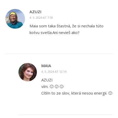
AZUZI
4. 5. 2024 AT 7:59
Maia som taka štastná, že si nechala túto
kotvu svetla.Ani nevieš ako?
MAIA
4. 5. 2024 AT 12:14
AZUZI
vím. 🙂 🙂 🙂
Cítím to ze slov, která nesou energii. 🙂