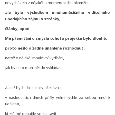
nevycházelo z nějakého momentálního okamžiku,
ale bylo výsledkem mnohaměsíčního viditelného
upadajícího zájmu o stránky,
články, apod.
Mé přemítání o smyslu tohoto projektu bylo dlouhé,
proto nešlo o žádné unáhlené rozhodnutí,
natož o nějaké impulzivní vydírání,
jak by si to mohl někdo vykládat.
A aniž bych dál cokoliv očekávala,
v následujících dnech přišly velmi rychle za sebou mnohé
události,
které mě donutily se zastavit