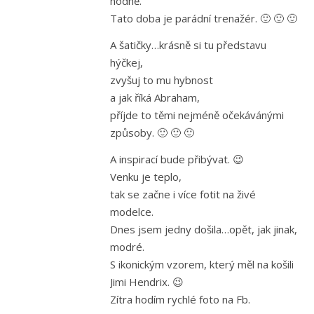
hodně.
Tato doba je parádní trenažér. 🙂 🙂 🙂
A šatičky…krásně si tu představu
hýčkej,
zvyšuj to mu hybnost
a jak říká Abraham,
příjde to těmi nejméně očekávánými
způsoby. 🙂 🙂 🙂
A inspirací bude přibývat. 😉
Venku je teplo,
tak se začne i více fotit na živé
modelce.
Dnes jsem jedny došila…opět, jak jinak,
modré.
S ikonickým vzorem, který měl na košili
Jimi Hendrix. 😉
Zítra hodím rychlé foto na Fb.