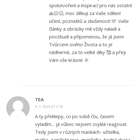
spolutvoření a inspirací pro nás ostatní
🙏🏻😊, moc děkuji za Vaše sdílení
učení, poznatků a zkušeností 🩷 .Vaše
články a obrázky mě vždy naladí a
povzbudí a připomenou, že Já Jsem
Tvůrcem svého Života a to je
nádherné, za to velké díky 🥰 a přeji
Vám vše krásné 🌞
TEA
4. 5. 2024 AT 6:18
A ty překlepy, co po sobě čtu, časem
vyladím… já vůbec nejsem zvyklá reagovat.
Tedy jsem v různých maskách- učitelka,
matka, zaměstnanec, manželka, hodná dcera,