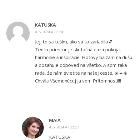
KATUSKA
4. 5. 2024 AT 21:43
Jej, to sa teším, ako sa to zariadilo💕
Tento priestor je skutočná oáza pokoja,
harmónie a inšpirácie! Hotový balzám na dušu
a obsahuje odpoveď na všetko. A som taká
rada, že nám svietite na našej ceste. ☀️☀️☀️
Chvála Všemohúcej Ja som Prítomnosti!!!
MAIA
4. 5. 2024 AT 22:23
KATUSKA