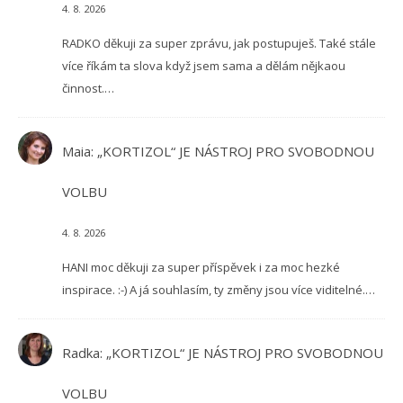
4. 8. 2026
RADKO děkuji za super zprávu, jak postupuješ. Také stále
více říkám ta slova když jsem sama a dělám nějkaou
činnost.…
Maia
:
„KORTIZOL“ JE NÁSTROJ PRO SVOBODNOU
VOLBU
4. 8. 2026
HANI moc děkuji za super příspěvek i za moc hezké
inspirace. :-) A já souhlasím, ty změny jsou více viditelné.…
Radka
:
„KORTIZOL“ JE NÁSTROJ PRO SVOBODNOU
VOLBU