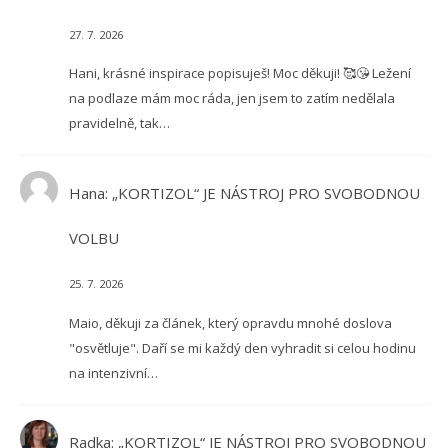
27. 7. 2026
Hani, krásné inspirace popisuješ! Moc děkuji! 🥰😘 Ležení
na podlaze mám moc ráda, jen jsem to zatím nedělala
pravidelně, tak…
Hana
:
„KORTIZOL“ JE NÁSTROJ PRO SVOBODNOU
VOLBU
25. 7. 2026
Maio, děkuji za článek, který opravdu mnohé doslova
"osvětluje". Daří se mi každý den vyhradit si celou hodinu
na intenzivní…
Radka
:
„KORTIZOL“ JE NÁSTROJ PRO SVOBODNOU