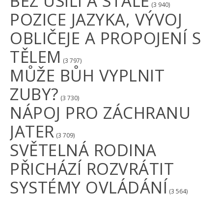
BEZ ÚSILÍ A STÁLE
(3 940)
POZICE JAZYKA, VÝVOJ
OBLIČEJE A PROPOJENÍ S
TĚLEM
(3 797)
MŮŽE BŮH VYPLNIT
ZUBY?
(3 730)
NÁPOJ PRO ZÁCHRANU
JATER
(3 709)
SVĚTELNÁ RODINA
PŘICHÁZÍ ROZVRÁTIT
SYSTÉMY OVLÁDÁNÍ
(3 564)