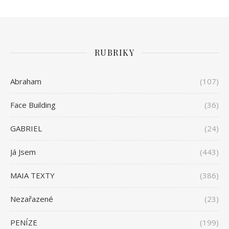
RUBRIKY
Abraham
(107)
Face Building
(36)
GABRIEL
(24)
Já Jsem
(443)
MAIA TEXTY
(386)
Nezařazené
(23)
PENÍZE
(199)