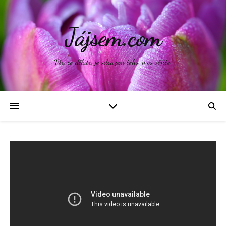
Jájsem.com
Vše, co děláte, je odrazem toho, v co věříte.