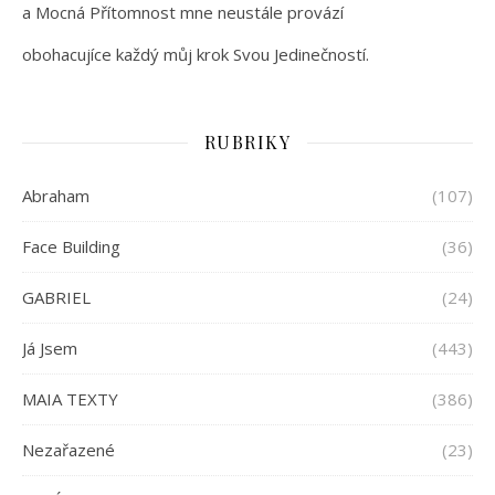
a Mocná Přítomnost mne neustále provází
obohacujíce každý můj krok Svou Jedinečností.
RUBRIKY
Abraham
(107)
Face Building
(36)
GABRIEL
(24)
Já Jsem
(443)
MAIA TEXTY
(386)
Nezařazené
(23)