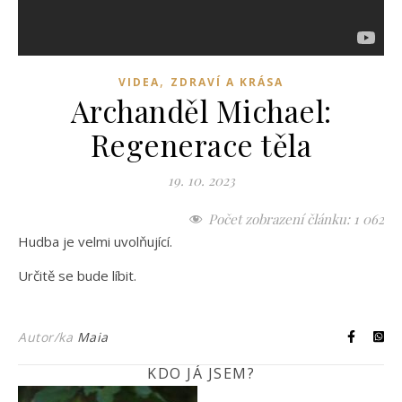
,
VIDEA
ZDRAVÍ A KRÁSA
Archanděl Michael:
Regenerace těla
19. 10. 2023
Počet zobrazení článku:
1 062
Hudba je velmi uvolňující.
Určitě se bude líbit.
Autor/ka
Maia
KDO JÁ JSEM?