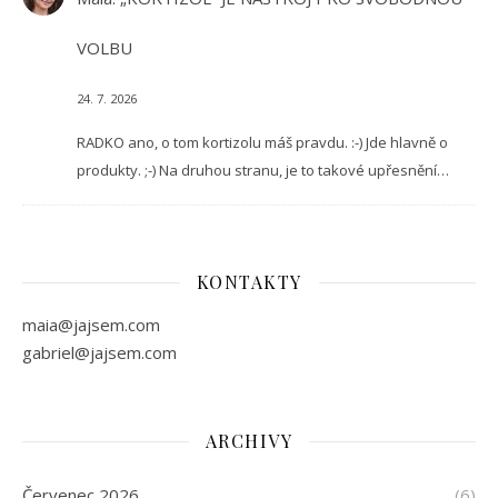
VOLBU
24. 7. 2026
RADKO ano, o tom kortizolu máš pravdu. :-) Jde hlavně o
produkty. ;-) Na druhou stranu, je to takové upřesnění…
KONTAKTY
maia@jajsem.com
gabriel@jajsem.com
ARCHIVY
Červenec 2026
(6)