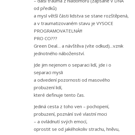
– další trauma z hladomoru (zapsané v DNA
od předků)
a mysl větší části lidstva se stane rozštěpená,
a v traumatizovaném stavu je VYSOCE
PROGRAMOVATELNÁ!!!
PRO CO???
Green Deal… a návštěva (víte odkud)…vznik
jednotného náboženství.
Jde jim nejenom o separaci lidí, jde i o
separaci mysli
a odvedení pozornosti od masového
probuzení lidí,
které definuje tento čas.
Jediná cesta z toho ven – pochopení,
probuzení, poznání své vlastní moci
– a ovládnutí svých emocí,
oprostit se od jakéhokoliv strachu, hněvu,