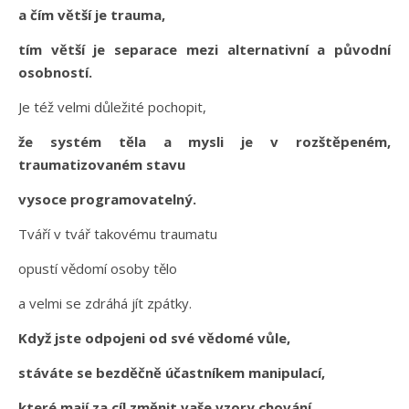
a čím větší je trauma,
tím větší je separace mezi alternativní a původní
osobností.
Je též velmi důležité pochopit,
že systém těla a mysli je v rozštěpeném,
traumatizovaném stavu
vysoce programovatelný.
Tváří v tvář takovému traumatu
opustí vědomí osoby tělo
a velmi se zdráhá jít zpátky.
Když jste odpojeni od své vědomé vůle,
stáváte se bezděčně účastníkem manipulací,
které mají za cíl změnit vaše vzory chování.