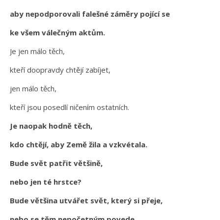
aby nepodporovali falešné záměry pojící se
ke všem válečným aktům.
Je jen málo těch,
kteří doopravdy chtějí zabíjet,
jen málo těch,
kteří jsou posedlí ničením ostatních.
Je naopak hodně těch,
kdo chtějí, aby Země žila a vzkvétala.
Bude svět patřit většině,
nebo jen té hrstce?
Bude většina utvářet svět, který si přeje,
nebo se těm nepočetným povede