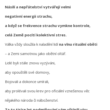
Násilí a nepřátelství vytvářejí velmi
negativní energii strachu,
a když se frekvence strachu vymkne kontrole,
celá Země pocítí kolektivní stres.
Válka vždy sloužila k naladění lidí
na vlnu rituální oběti
– a Zemi samotnou jako obětní oltář.
Lidé byli stále znovu vyzýváni,
aby opouštěli své domovy,
Bojovali a dokonce umírali,
aby prolévali svou krev pro oficiální vznešenou věc
nějakého národa či náboženství.
Za ty tisíce let podmiňování vám vštípili víru,