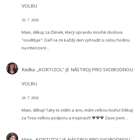
VOLBU
25. 7. 2026
Maio, děkuji za článek, který opravdu mnohé doslova
"osvětluje". Daří se mi každý den vyhradit si celou hodinu
na intenzivní…
Radka
:
„KORTIZOL“ JE NÁSTROJ PRO SVOBODNOU
VOLBU
24. 7. 2026
Maio, děkuji! Taky to vidím a ano, mám velkou touhu! Děkuji
za Tvou velkou podporu a inspiraci!!! 💖💖💖 Zase jsem…
Maia
:
„KORTIZOL“ JE NÁSTROJ PRO SVOBODNOU