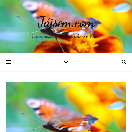
Jájsem.com
Vše, co děláte, je odrazem toho, v co věříte.