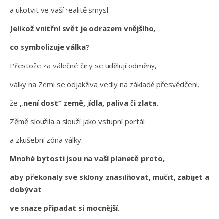
a ukotvit ve vaší realitě smysl.
Jelikož vnitřní svět je odrazem vnějšího,
co symbolizuje válka?
Přestože za válečné činy se udělují odměny,
války na Zemi se odjakživa vedly na základě přesvědčení,
že
„není dost“ země, jídla, paliva či zlata.
Zěmě sloužila a slouží jako vstupní portál
a zkušební zóna války.
Mnohé bytosti jsou na vaší planetě proto,
aby překonaly své sklony znásilňovat, mučit, zabíjet a
dobývat
ve snaze připadat si mocnější.