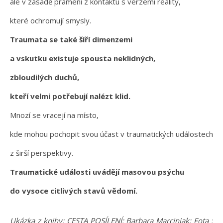
ale v zásadě pramení z kontaktu s verzemi reality,
které ochromují smysly.
Traumata se také šíří dimenzemi
a vskutku existuje spousta neklidných,
zbloudilých duchů,
kteří velmi potřebují nalézt klid.
Mnozí se vracejí na místo,
kde mohou pochopit svou účast v traumatických událostech
z širší perspektivy.
Traumatické události uvádějí masovou psýchu
do vysoce citlivých stavů vědomí.
Ukázka z knihy: CESTA POSÍLENÍ: Barbara Marciniak; Fota :