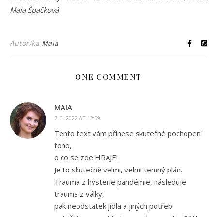
Maia Špačková
Autor/ka
Maia
ONE COMMENT
MAIA
7. 3. 2022 AT 12:59
Tento text vám přinese skutečné pochopení
toho,
o co se zde HRAJE!
Je to skutečně velmi, velmi temný plán.
Trauma z hysterie pandémie, následuje
trauma z války,
pak neodstatek jídla a jiných potřeb