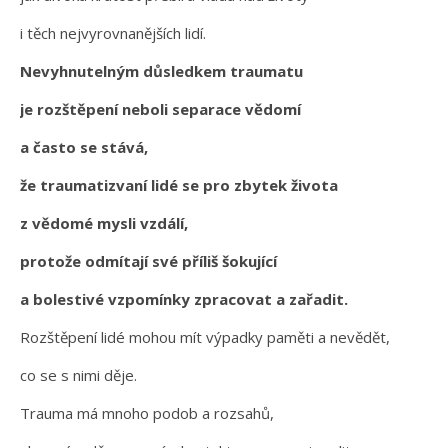
i těch nejvyrovnanějších lidí.
Nevyhnutelným důsledkem traumatu
je rozštěpení neboli separace vědomí
a často se stává,
že traumatizvaní lidé se pro zbytek života
z vědomé mysli vzdálí,
protože odmítají své příliš šokující
a bolestivé vzpomínky zpracovat a zařadit.
Rozštěpení lidé mohou mít výpadky paměti a nevědět,
co se s nimi děje.
Trauma má mnoho podob a rozsahů,