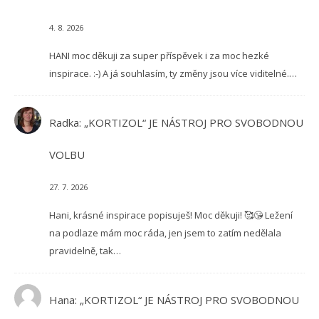
4. 8. 2026
HANI moc děkuji za super příspěvek i za moc hezké
inspirace. :-) A já souhlasím, ty změny jsou více viditelné.…
Radka
:
„KORTIZOL“ JE NÁSTROJ PRO SVOBODNOU
VOLBU
27. 7. 2026
Hani, krásné inspirace popisuješ! Moc děkuji! 🥰😘 Ležení
na podlaze mám moc ráda, jen jsem to zatím nedělala
pravidelně, tak…
Hana
:
„KORTIZOL“ JE NÁSTROJ PRO SVOBODNOU