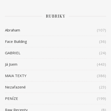
RUBRIKY
Abraham
(107)
Face Building
(36)
GABRIEL
(24)
Já Jsem
(443)
MAIA TEXTY
(386)
Nezařazené
(23)
PENÍZE
(199)
Raw Recepty
(8)