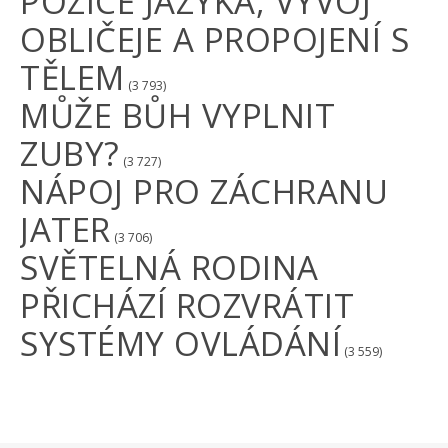
POZICE JAZYKA, VÝVOJ
OBLIČEJE A PROPOJENÍ S
TĚLEM
(3 793)
MŮŽE BŮH VYPLNIT
ZUBY?
(3 727)
NÁPOJ PRO ZÁCHRANU
JATER
(3 706)
SVĚTELNÁ RODINA
PŘICHÁZÍ ROZVRÁTIT
SYSTÉMY OVLÁDÁNÍ
(3 559)