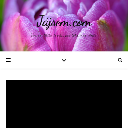
Jájsem.com
Vše, co děláte, je odrazem toho, v co věříte.