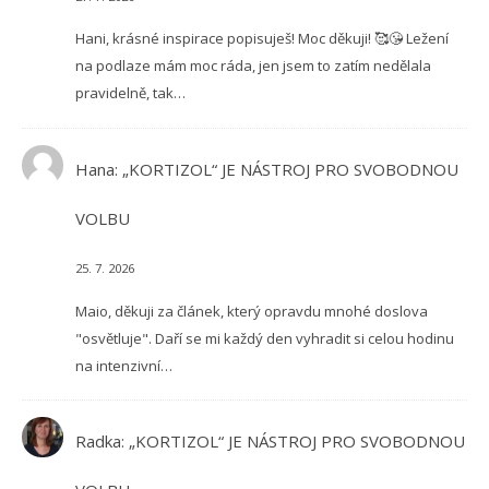
Hani, krásné inspirace popisuješ! Moc děkuji! 🥰😘 Ležení
na podlaze mám moc ráda, jen jsem to zatím nedělala
pravidelně, tak…
Hana
:
„KORTIZOL“ JE NÁSTROJ PRO SVOBODNOU
VOLBU
25. 7. 2026
Maio, děkuji za článek, který opravdu mnohé doslova
"osvětluje". Daří se mi každý den vyhradit si celou hodinu
na intenzivní…
Radka
:
„KORTIZOL“ JE NÁSTROJ PRO SVOBODNOU