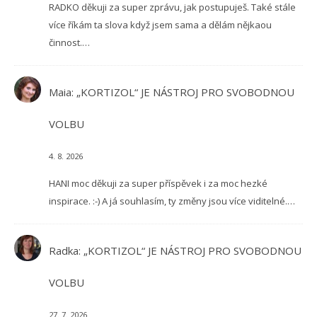
RADKO děkuji za super zprávu, jak postupuješ. Také stále
více říkám ta slova když jsem sama a dělám nějkaou
činnost.…
Maia
:
„KORTIZOL“ JE NÁSTROJ PRO SVOBODNOU
VOLBU
4. 8. 2026
HANI moc děkuji za super příspěvek i za moc hezké
inspirace. :-) A já souhlasím, ty změny jsou více viditelné.…
Radka
:
„KORTIZOL“ JE NÁSTROJ PRO SVOBODNOU
VOLBU
27. 7. 2026