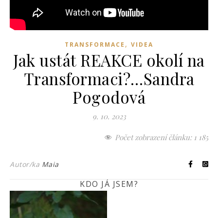
,
TRANSFORMACE
VIDEA
Jak ustát REAKCE okolí na
Transformaci?…Sandra
Pogodová
9. 10. 2023
Počet zobrazení článku:
1 185
Autor/ka
Maia
KDO JÁ JSEM?