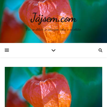
Jájsem.com
Vše, co děláte, je odrazem toho, v co věříte.