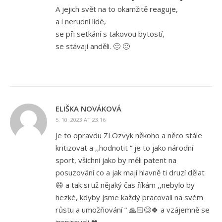
A jejich svět na to okamžitě reaguje,
a i nerudní lidé,
se při setkání s takovou bytostí,
se stávají anděli. 🙂 🙂
ELIŠKA NOVÁKOVÁ
5. 10. 2023 AT 23:16
Je to opravdu ZLOzvyk někoho a něco stále
kritizovat a ,,hodnotit “ je to jako národní
sport, všichni jako by měli patent na
posuzování co a jak mají hlavně ti druzí dělat
😄 a tak si už nějaký čas říkám ,,nebylo by
hezké, kdyby jsme každý pracovali na svém
růstu a umožňování “ 🙏🏻😊🍀 a vzájemně se
inspirovali ❤