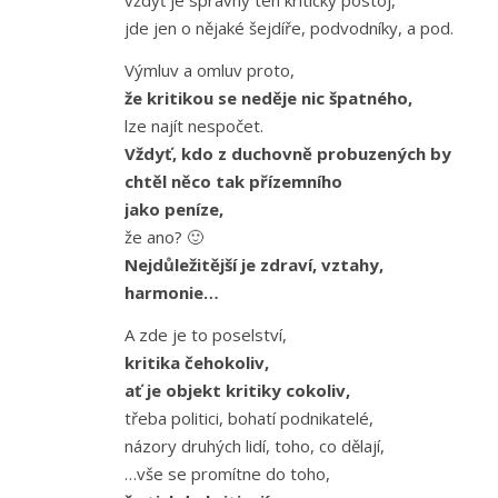
jde jen o nějaké šejdíře, podvodníky, a pod.
Výmluv a omluv proto,
že kritikou se neděje nic špatného,
lze najít nespočet.
Vždyť, kdo z duchovně probuzených by
chtěl něco tak přízemního
jako peníze,
že ano? 🙂
Nejdůležitější je zdraví, vztahy,
harmonie…
A zde je to poselství,
kritika čehokoliv,
ať je objekt kritiky cokoliv,
třeba politici, bohatí podnikatelé,
názory druhých lidí, toho, co dělají,
…vše se promítne do toho,