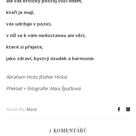
ale váš kritický postoj vůči lidem,
kteří je mají,
vás udržuje v pozici,
v níž se k vám nedostanou ani věci,
které si přejete,
jako zdraví, bystrý úsudek a harmonie.
Abraham Hicks (Esther Hicks)
Překlad + fotografie: Maia Špačková
Autor/ka
Maia
2 KOMENTÁŘŮ