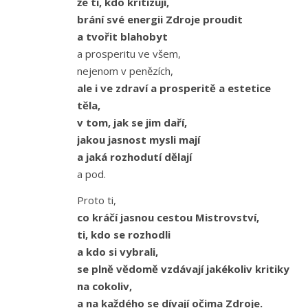
že ti, kdo kritizují,
brání své energii Zdroje proudit
a tvořit blahobyt
a prosperitu ve všem,
nejenom v penězích,
ale i ve zdraví a prosperitě a estetice
těla,
v tom, jak se jim daří,
jakou jasnost mysli mají
a jaká rozhodutí dělají
a pod.
Proto ti,
co kráčí jasnou cestou Mistrovství,
ti, kdo se rozhodli
a kdo si vybrali,
se plně vědomě vzdávají jakékoliv kritiky
na cokoliv,
a na každého se dívají očima Zdroje.