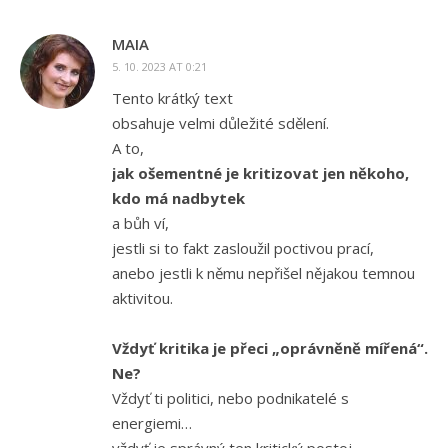
MAIA
5. 10. 2023 AT 0:21
Tento krátký text
obsahuje velmi důležité sdělení.
A to,
jak ošementné je kritizovat jen někoho,
kdo má nadbytek
a bůh ví,
jestli si to fakt zasloužil poctivou prací,
anebo jestli k němu nepřišel nějakou temnou
aktivitou.
Vždyť kritika je přeci „oprávněně mířená“.
Ne?
Vždyť ti politici, nebo podnikatelé s
energiemi…
vždyť je správný ten kritický postoj,