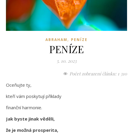
,
ABRAHAM
PENÍZE
PENÍZE
5. 10. 2023
Počet zobrazení článku:
1 310
Oceňujte ty,
kteří vám poskytují příklady
finanční harmonie.
Jak byste jinak věděli,
že je možná prosperita,