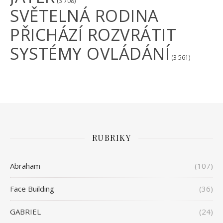
(3 708)
SVĚTELNÁ RODINA
PŘICHÁZÍ ROZVRÁTIT
SYSTÉMY OVLÁDÁNÍ
(3 561)
RUBRIKY
Abraham
(107)
Face Building
(36)
GABRIEL
(24)