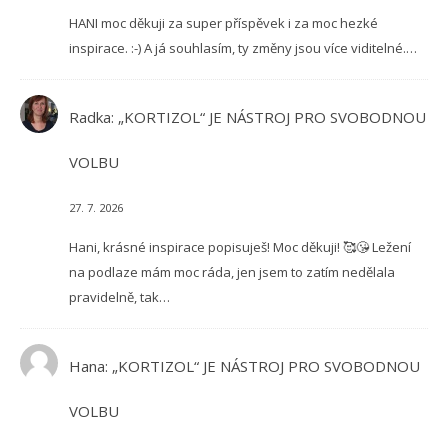
HANI moc děkuji za super příspěvek i za moc hezké
inspirace. :-) A já souhlasím, ty změny jsou více viditelné.…
Radka
:
„KORTIZOL“ JE NÁSTROJ PRO SVOBODNOU
VOLBU
27. 7. 2026
Hani, krásné inspirace popisuješ! Moc děkuji! 🥰😘 Ležení
na podlaze mám moc ráda, jen jsem to zatím nedělala
pravidelně, tak…
Hana
:
„KORTIZOL“ JE NÁSTROJ PRO SVOBODNOU
VOLBU