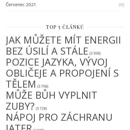
Červenec 2021
(6)
TOP 5 ČLÁNKŮ
JAK MŮŽETE MÍT ENERGII
BEZ ÚSILÍ A STÁLE
(3 938)
POZICE JAZYKA, VÝVOJ
OBLIČEJE A PROPOJENÍ S
TĚLEM
(3 796)
MŮŽE BŮH VYPLNIT
ZUBY?
(3 728)
NÁPOJ PRO ZÁCHRANU
JATER