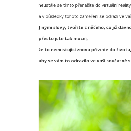
neustále se tímto přenášíte do virtuální realit
a v důsledky tohoto zaměření se odrazí ve v
Jinými slovy, tvoříte z něčeho, co již dávn
přesto jste tak mocní,
že to neexistující znovu přivede do života
aby se vám to odrazilo ve vaší současné si