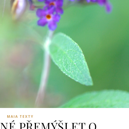
MAIA TEXTY
ČNÉ PŘEMÝŠLET O