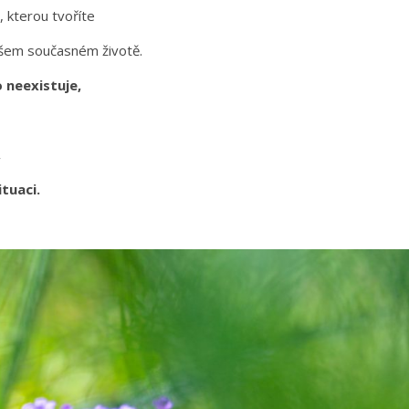
y, kterou tvoříte
ašem současném životě.
o neexistuje,
,
tuaci.