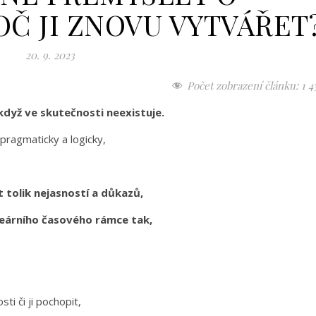
OČ JI ZNOVU VYTVÁŘET
20. 9. 2023
Počet zobrazení článku:
1 4
 když ve skutečnosti neexistuje.
 pragmaticky a logicky,
st tolik nejasností a důkazů,
lineárního časového rámce tak,
sti či ji pochopit,