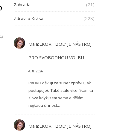
Zahrada
(21)
?
Zdraví a Krása
(228)
54
Maia
:
„KORTIZOL“ JE NÁSTROJ
PRO SVOBODNOU VOLBU
4. 8. 2026
RADKO děkuji za super zprávu, jak
postupuješ. Také stále více říkám ta
slova když jsem sama a dělám
nějkaou činnost.…
Maia
:
„KORTIZOL“ JE NÁSTROJ