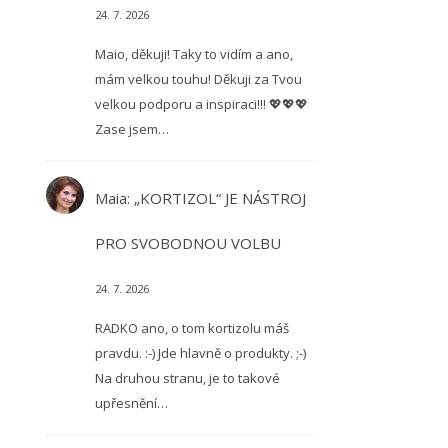
24. 7. 2026
Maio, děkuji! Taky to vidím a ano,
mám velkou touhu! Děkuji za Tvou
velkou podporu a inspiraci!!! 💖💖💖
Zase jsem…
Maia
:
„KORTIZOL“ JE NÁSTROJ
PRO SVOBODNOU VOLBU
24. 7. 2026
RADKO ano, o tom kortizolu máš
pravdu. :-) Jde hlavně o produkty. ;-)
Na druhou stranu, je to takové
upřesnění…