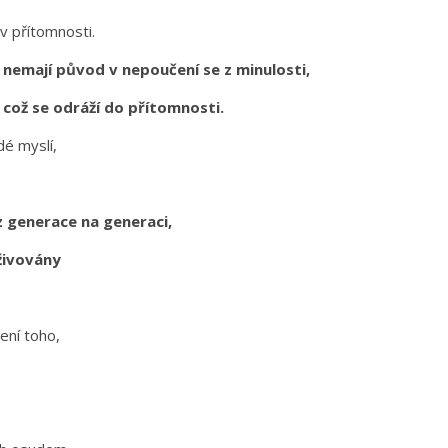
v přítomnosti.
ky nemají původ v nepoučení se z minulosti,
, což se odráží do přítomnosti.
idé myslí,
 z generace na generaci,
oživovány
žení toho,