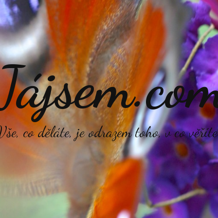
Jájsem.co
Vše, co děláte, je odrazem toho, v co věříte