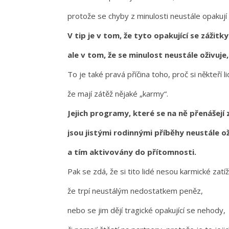
protože se chyby z minulosti neustále opakují 
V tip je v tom, že tyto opakující se zážit
ale v tom, že se minulost neustále oživuje
To je také pravá příčina toho, proč si někteří l
že mají zátěž nějaké „karmy“.
Jejich programy, které se na ně přenášejí
jsou jistými rodinnými příběhy neustále 
a tím aktivovány do přítomnosti.
Pak se zdá, že si tito lidé nesou karmické zatí
že trpí neustálým nedostatkem peněz,
nebo se jim dějí tragické opakující se nehody,