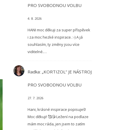
PRO SVOBODNOU VOLBU
4. 8. 2026
HANI moc děkuji za super příspěvek
i za moc hezké inspirace. :-) A já
souhlasím, ty změny jsou více
viditelné.…
Radka
:
„KORTIZOL“ JE NÁSTROJ
PRO SVOBODNOU VOLBU
27. 7. 2026
Hani, krásné inspirace popisuješ!
Moc děkuji! 🥰😘 Ležení na podlaze
mám moc ráda, jen jsem to zatím